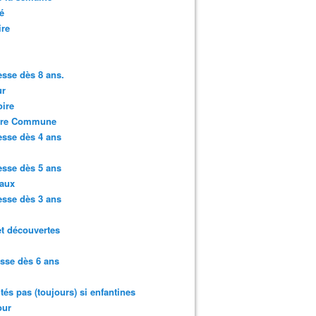
é
ire
sse dès 8 ans.
r
ire
ure Commune
sse dès 4 ans
sse dès 5 ans
aux
sse dès 3 ans
et découvertes
sse dès 6 ans
ités pas (toujours) si enfantines
ur