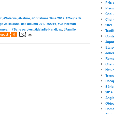
Prix 
Premi
Chall
x
,
#Saisons
,
#Nature
,
#Christmas Time 2017
,
#Coups de
Chall
ge Je lis aussi des albums 2017
,
#2016
,
#Casterman
2021
 Camcam
,
#Sans paroles
,
#Maladie-Handicap
,
#Famille
Tradi
epost
0
Conte
Japo
Etats
Jouer
Roma
Chall
Natur
Tran
Récap
Série
2014
Angle
Objec
Roma