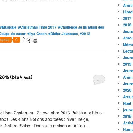
Amiti
Histo
2017
2018
#Musique
,
#Christmas Time 2017
,
#Challenge Je lis aussi des
Jeune
Coups de coeur
,
#Ilya Green
,
#Didier Jeunesse
,
#2012
Amou
epost
0
Mémo
Lect
Jeune
2019
Jeune
 2016 (Dès 4 ans)
Anim
…
Jeune
2020
Arts 
Noël
jeune
itions Casterman, 2 novembre 2016 Publié aux Etats-
2016
bbit Dès 4 ans Notions abordées : hiver, neige,
Activ
es, Nature, Saison Dans une maison au milieu...
Humo