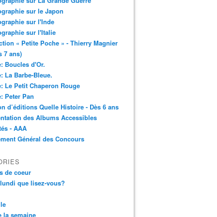
ographie sur La Grande Guerre
ographie sur le Japon
ographie sur l'Inde
ographie sur l'Italie
ction « Petite Poche » - Thierry Magnier
s 7 ans)
: Boucles d'Or.
: La Barbe-Bleue.
: Le Petit Chaperon Rouge
: Peter Pan
n d’éditions Quelle Histoire - Dès 6 ans
ntation des Albums Accessibles
tés - AAA
ement Général des Concours
ORIES
s de coeur
 lundi que lisez-vous?
le
 la semaine