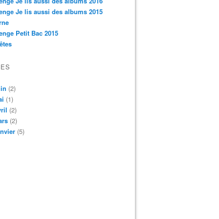
enge Je lis aussi des albums 2016
enge Je lis aussi des albums 2015
rne
enge Petit Bac 2015
êtes
VES
in
(2)
ai
(1)
ril
(2)
ars
(2)
nvier
(5)