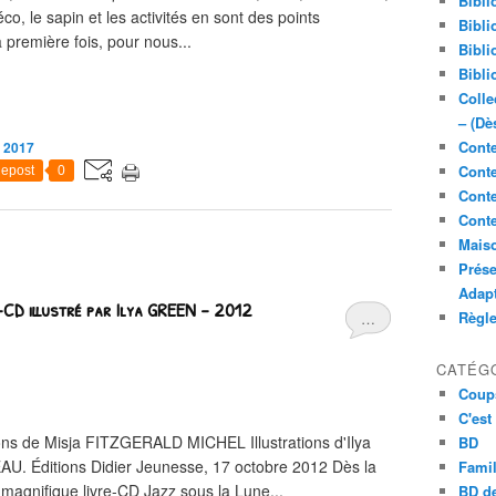
Bibli
o, le sapin et les activités en sont des points
Bibli
a première fois, pour nous...
Bibli
Bibli
Colle
– (Dè
Conte
 2017
Conte
epost
0
Conte
Conte
Maiso
Prése
Adap
e-CD illustré par Ilya GREEN - 2012
Règl
…
CATÉG
Coup
C'est
ions de Misja FITZGERALD MICHEL Illustrations d'Ilya
BD
. Éditions Didier Jeunesse, 17 octobre 2012 Dès la
Famil
 magnifique livre-CD Jazz sous la Lune...
BD de