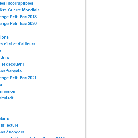
des incorruptibles
ère Guerre Mondiale
enge Petit Bac 2018
enge Petit Bac 2020
tions
s d'ici et d'ailleurs
n
-Unis
 et découvrir
ns français
enge Petit Bac 2021
e
smission
itulatif
terre
tif lecture
ns étrangers