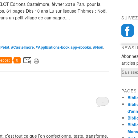
ELOT Editions Castelmore, février 2016 Paru pour la
ros. 61 pages Dès 10 ans Lu sur liseuse Thèmes : Noël,
ans un petit village de campagne....
SUIVEZ
 Pelot
,
#Castelmore
,
#Applications-book app-ebooks
,
#Noël
,
NEWSL
Abonnez
epost
0
articles 
Email
PAGES
Bibli
…
Bibli
d'an
Bibli
Bibli
Monst
t, c’est tout ce que l’on confectionne, teste, transforme,