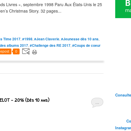
nds Livres », septembre 1998 Paru Aux États-Unis le 25
en’s Christmas Story. 32 pages...
s Time 2017
,
#1998
,
#Jean Claverie
,
#Jeunesse dès 10 ans
,
i des albums 2017
,
#Challenge des RE 2017
,
#Coups de coeur
epost
0
Consultez
 PELOT – 2016 (Dès 10 ans)
…
Co
Instagr