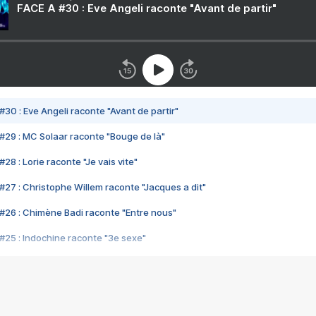
FACE A #30 : Eve Angeli raconte "Avant de partir"
#30 : Eve Angeli raconte "Avant de partir"
#29 : MC Solaar raconte "Bouge de là"
28 : Lorie raconte "Je vais vite"
#27 : Christophe Willem raconte "Jacques a dit"
#26 : Chimène Badi raconte "Entre nous"
#25 : Indochine raconte "3e sexe"
#24 : Zaho raconte "C'est chelou"
#23 : Patrick Bruel raconte "Au café des délices"
#22 : Kyo raconte "Le chemin"