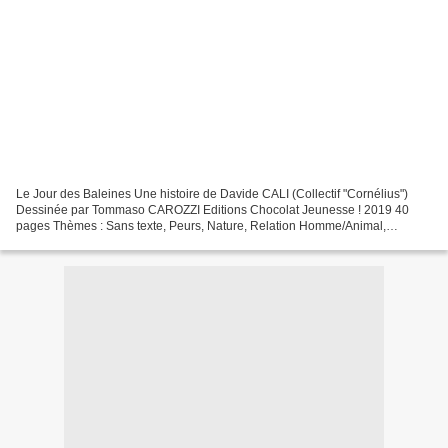
Le Jour des Baleines Une histoire de Davide CALI (Collectif "Cornélius")
Dessinée par Tommaso CAROZZI Editions Chocolat Jeunesse ! 2019 40
pages Thèmes : Sans texte, Peurs, Nature, Relation Homme/Animal,
Adaptation Journée ensoleillée sur Melville. Rues...