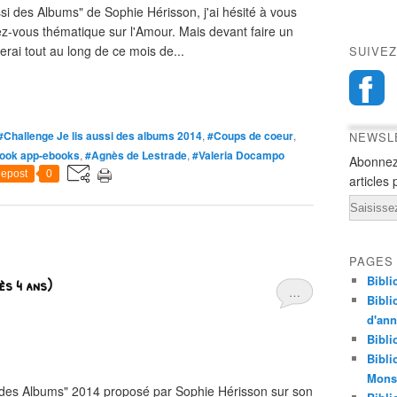
si des Albums" de Sophie Hérisson, j'ai hésité à vous
ez-vous thématique sur l'Amour. Mais devant faire un
rai tout au long de ce mois de...
SUIVEZ
#Challenge Je lis aussi des albums 2014
,
#Coups de coeur
,
NEWSL
book app-ebooks
,
#Agnès de Lestrade
,
#Valeria Docampo
Abonnez
epost
0
articles 
Email
PAGES
Bibli
ès 4 ans)
…
Bibli
d'an
Bibli
Bibli
Monst
si des Albums" 2014 proposé par Sophie Hérisson sur son