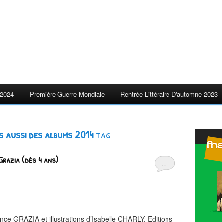
2024
Première Guerre Mondiale
Rentrée Littéraire D'automne 2023
is aussi des albums 2014
tag
 Grazia (dès 4 ans)
…
rence GRAZIA et illustrations d’Isabelle CHARLY. Editions