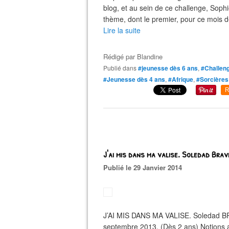
blog, et au sein de ce challenge, Soph
thème, dont le premier, pour ce mois de 
Lire la suite
Rédigé par
Blandine
Publié dans
#jeunesse dès 6 ans
,
#Challeng
#Jeunesse dès 4 ans
,
#Afrique
,
#Sorcières
R
J'ai mis dans ma valise. Soledad Brav
Publié le 29 Janvier 2014
J’AI MIS DANS MA VALISE. Soledad BRAV
septembre 2013. (Dès 2 ans) Notions a