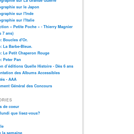
ographie sur La Grande Guerre
ographie sur le Japon
ographie sur l'Inde
ographie sur l'Italie
ction « Petite Poche » - Thierry Magnier
s 7 ans)
: Boucles d'Or.
: La Barbe-Bleue.
: Le Petit Chaperon Rouge
: Peter Pan
n d’éditions Quelle Histoire - Dès 6 ans
ntation des Albums Accessibles
tés - AAA
ement Général des Concours
ORIES
s de coeur
 lundi que lisez-vous?
le
 la semaine