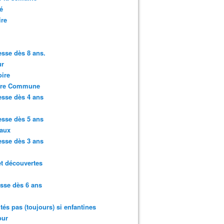
é
ire
sse dès 8 ans.
r
ire
ure Commune
sse dès 4 ans
sse dès 5 ans
aux
sse dès 3 ans
et découvertes
sse dès 6 ans
ités pas (toujours) si enfantines
ur