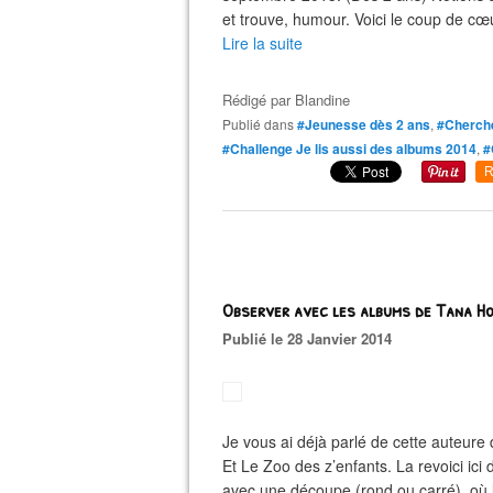
et trouve, humour. Voici le coup de c
Lire la suite
Rédigé par
Blandine
Publié dans
#Jeunesse dès 2 ans
,
#Cherche
#Challenge Je lis aussi des albums 2014
,
#
R
Observer avec les albums de Tana H
Publié le 28 Janvier 2014
Je vous ai déjà parlé de cette auteure 
Et Le Zoo des z’enfants. La revoici ic
avec une découpe (rond ou carré), où l’