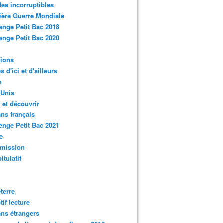
des incorruptibles
ère Guerre Mondiale
enge Petit Bac 2018
enge Petit Bac 2020
tions
s d'ici et d'ailleurs
n
-Unis
 et découvrir
ns français
enge Petit Bac 2021
e
smission
itulatif
terre
tif lecture
ns étrangers