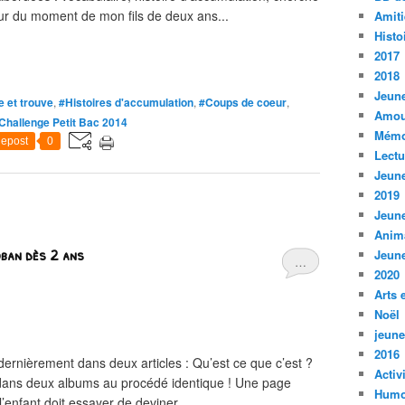
œur du moment de mon fils de deux ans...
Amiti
Histo
2017
2018
Jeune
 et trouve
,
#Histoires d'accumulation
,
#Coups de coeur
,
Amou
Challenge Petit Bac 2014
Mémo
epost
0
Lect
Jeune
2019
Jeune
Anim
oban dès 2 ans
Jeune
…
2020
Arts 
Noël
jeune
2016
dernièrement dans deux articles : Qu’est ce que c’est ?
Activ
i dans deux albums au procédé identique ! Une page
Humo
enfant doit essayer de deviner...