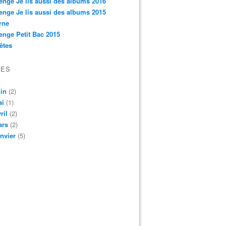
enge Je lis aussi des albums 2016
enge Je lis aussi des albums 2015
rne
enge Petit Bac 2015
êtes
VES
in
(2)
ai
(1)
ril
(2)
ars
(2)
nvier
(5)