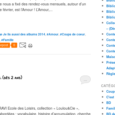
Bibli
ie nous a fixé des rendez-vous mensuels, autour d’un
Bibli
février, est l’Amour ! L’Amour,...
Bibli
Bibli
Colle
– (Dè
Conte
e Je lis aussi des albums 2014
,
#Amour
,
#Coups de coeur
,
Conte
,
#Famille
Conte
epost
0
Conte
Maiso
Prése
Adap
Règl
i. (dès 2 ans)
…
CATÉG
Coup
C'est
BD
I Ecole des Loisirs, collection « Loulou&Cie »,
Famil
bordées : vocabulaire, histoire d’accumulation, cherche
BD de