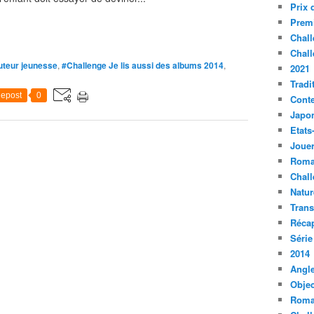
Prix 
Premi
Chall
Chall
uteur jeunesse
,
#Challenge Je lis aussi des albums 2014
,
2021
Tradi
epost
0
Conte
Japo
Etats
Jouer
Roma
Chall
Natur
Tran
Récap
Série
2014
Angle
Objec
Roma