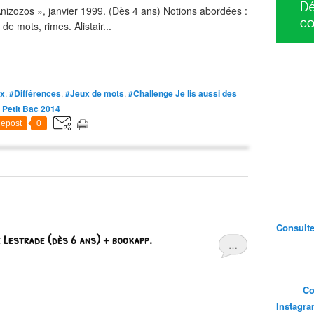
nizozos », janvier 1999. (Dès 4 ans) Notions abordées :
de mots, rimes. Alistair...
x
,
#Différences
,
#Jeux de mots
,
#Challenge Je lis aussi des
 Petit Bac 2014
epost
0
Consultez
 Lestrade (dès 6 ans) + bookapp.
…
Co
Instagr