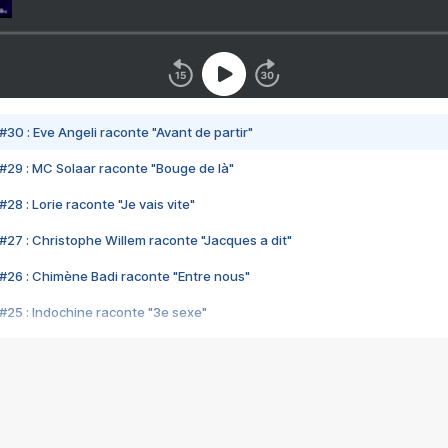
#30 : Eve Angeli raconte "Avant de partir"
#29 : MC Solaar raconte "Bouge de là"
28 : Lorie raconte "Je vais vite"
#27 : Christophe Willem raconte "Jacques a dit"
#26 : Chimène Badi raconte "Entre nous"
#25 : Indochine raconte "3e sexe"
#24 : Zaho raconte "C'est chelou"
#23 : Patrick Bruel raconte "Au café des délices"
#22 : Kyo raconte "Le chemin"