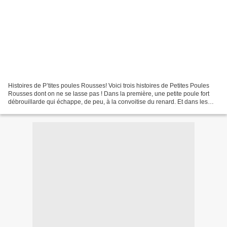
Histoires de P’tites poules Rousses! Voici trois histoires de Petites Poules
Rousses dont on ne se lasse pas ! Dans la première, une petite poule fort
débrouillarde qui échappe, de peu, à la convoitise du renard. Et dans les
deux autres, un conte et sa...