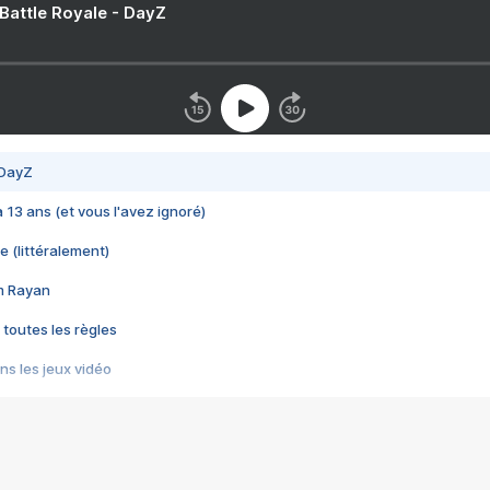
 Battle Royale - DayZ
 DayZ
 a 13 ans (et vous l'avez ignoré)
e (littéralement)
im Rayan
 toutes les règles
s les jeux vidéo
us choquant de Rockstar ? - Le scandale BULLY
e plus moche de Steam
du RÊVE tourne au CAUCHEMAR