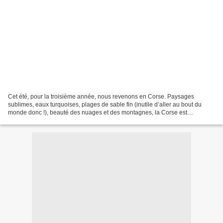
Cet été, pour la troisième année, nous revenons en Corse. Paysages
sublimes, eaux turquoises, plages de sable fin (inutile d’aller au bout du
monde donc !), beauté des nuages et des montagnes, la Corse est
paradisiaque. Un paradis tellement convoité au...