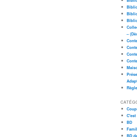
Bibli
Bibli
Bibli
Bibli
Colle
– (Dè
Conte
Conte
Conte
Conte
Maiso
Prése
Adap
Règl
CATÉG
Coup
C'est
BD
Famil
BD de