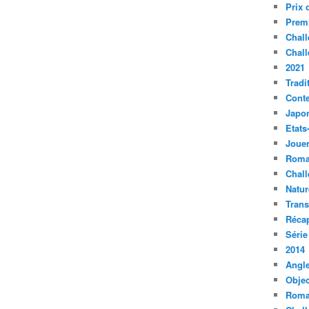
Prix 
Premi
Chall
Chall
2021
Tradi
Conte
Japo
Etats
Jouer
Roma
Chall
Natur
Tran
Récap
Série
2014
Angle
Objec
Roma