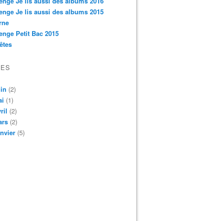
enge Je lis aussi des albums 2016
enge Je lis aussi des albums 2015
rne
enge Petit Bac 2015
êtes
VES
in
(2)
ai
(1)
ril
(2)
ars
(2)
nvier
(5)