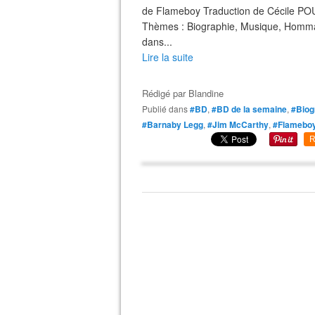
de Flameboy Traduction de Cécile POU
Thèmes : Biographie, Musique, Hommag
dans...
Lire la suite
Rédigé par
Blandine
Publié dans
#BD
,
#BD de la semaine
,
#Biog
#Barnaby Legg
,
#Jim McCarthy
,
#Flamebo
R