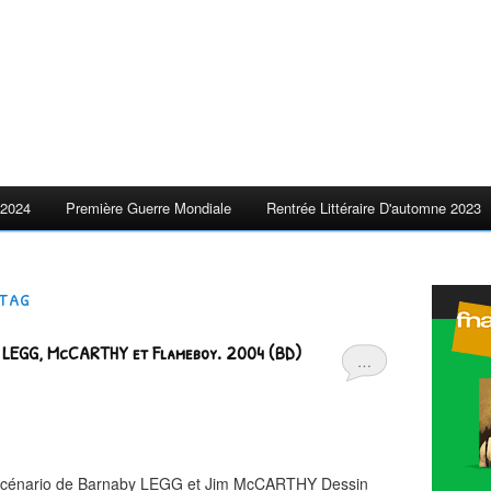
2024
Première Guerre Mondiale
Rentrée Littéraire D'automne 2023
tag
. LEGG, McCARTHY et Flameboy. 2004 (BD)
…
Scénario de Barnaby LEGG et Jim McCARTHY Dessin