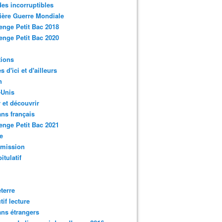
des incorruptibles
ère Guerre Mondiale
enge Petit Bac 2018
enge Petit Bac 2020
tions
s d'ici et d'ailleurs
n
-Unis
 et découvrir
ns français
enge Petit Bac 2021
e
smission
itulatif
terre
tif lecture
ns étrangers