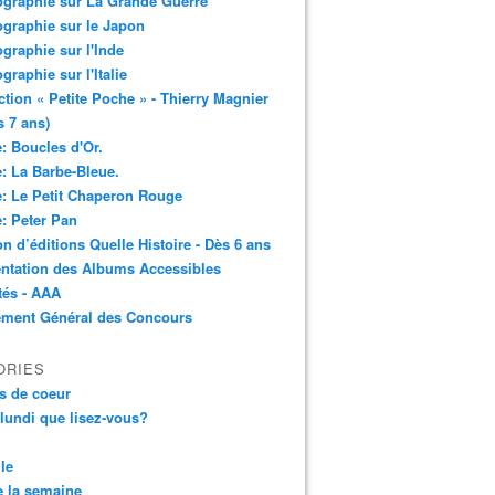
ographie sur La Grande Guerre
ographie sur le Japon
ographie sur l'Inde
ographie sur l'Italie
ction « Petite Poche » - Thierry Magnier
s 7 ans)
: Boucles d'Or.
: La Barbe-Bleue.
: Le Petit Chaperon Rouge
: Peter Pan
n d’éditions Quelle Histoire - Dès 6 ans
ntation des Albums Accessibles
tés - AAA
ement Général des Concours
ORIES
s de coeur
 lundi que lisez-vous?
le
 la semaine