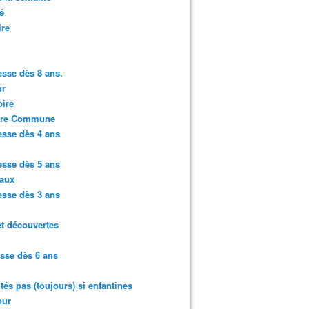
é
ire
sse dès 8 ans.
r
ire
ure Commune
sse dès 4 ans
sse dès 5 ans
aux
sse dès 3 ans
et découvertes
sse dès 6 ans
ités pas (toujours) si enfantines
ur