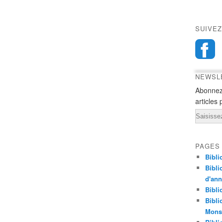
SUIVEZ
NEWSL
Abonnez
articles 
Email
PAGES
Bibli
Bibli
d'an
Bibli
Bibli
Monst