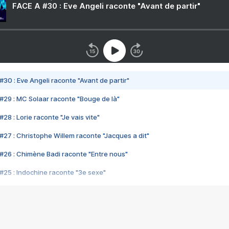
FACE A #30 : Eve Angeli raconte "Avant de partir"
#30 : Eve Angeli raconte "Avant de partir"
#29 : MC Solaar raconte "Bouge de là"
28 : Lorie raconte "Je vais vite"
#27 : Christophe Willem raconte "Jacques a dit"
#26 : Chimène Badi raconte "Entre nous"
#25 : Indochine raconte "3e sexe"
#24 : Zaho raconte "C'est chelou"
#23 : Patrick Bruel raconte "Au café des délices"
#22 : Kyo raconte "Le chemin"