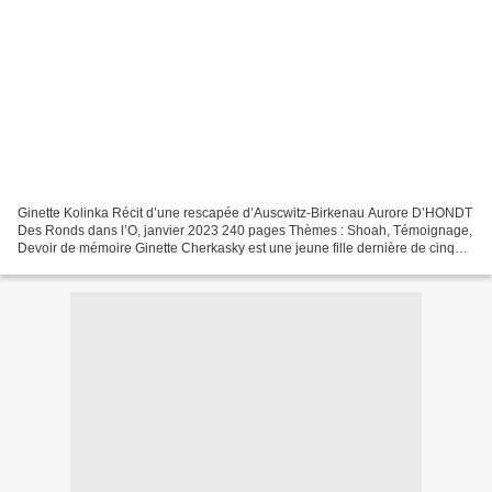
Ginette Kolinka Récit d’une rescapée d’Auscwitz-Birkenau Aurore D’HONDT
Des Ronds dans l’O, janvier 2023 240 pages Thèmes : Shoah, Témoignage,
Devoir de mémoire Ginette Cherkasky est une jeune fille dernière de cinq
sœurs et d’un petit frère, Gilbert....