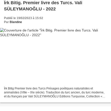
Ïrk Bitig. Premier livre des Turcs. Vali
SÜLEYMANOĞLU - 2022
Publié le 19/02/2023 à 15:02
Par
Blandine
Ïrk Bitig Premier livre des Turcs Présages poétiques naturalistes et
animalistes (VIIIe – IXe siècle). Traduction du turc ancien, du turc moderne,
et du français par Vali SÜLEYMANOĞLU Editions Turquoise, Collection «
Écriturques », avril 2022 224 pages...