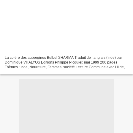
La colère des aubergines Bulbul SHARMA Traduit de l’anglais (Inde) par
Dominique VITALYOS Editions Philippe Picquier, mai 1999 206 pages
Thèmes : Inde, Nourriture, Femmes, société Lecture Commune avec Hilde,
Magali et Manon, Valérie, Adeline Douze nouvelles...