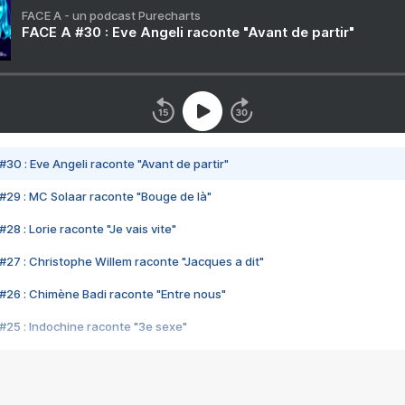
FACE A - un podcast Purecharts
FACE A #30 : Eve Angeli raconte "Avant de partir"
#30 : Eve Angeli raconte "Avant de partir"
#29 : MC Solaar raconte "Bouge de là"
28 : Lorie raconte "Je vais vite"
#27 : Christophe Willem raconte "Jacques a dit"
#26 : Chimène Badi raconte "Entre nous"
#25 : Indochine raconte "3e sexe"
#24 : Zaho raconte "C'est chelou"
#23 : Patrick Bruel raconte "Au café des délices"