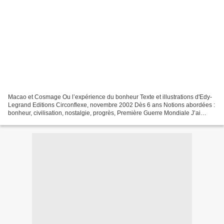
Macao et Cosmage Ou l’expérience du bonheur Texte et illustrations d'Edy-
Legrand Editions Circonflexe, novembre 2002 Dès 6 ans Notions abordées :
bonheur, civilisation, nostalgie, progrès, Première Guerre Mondiale J’ai
découvert cet album suite à la visite...