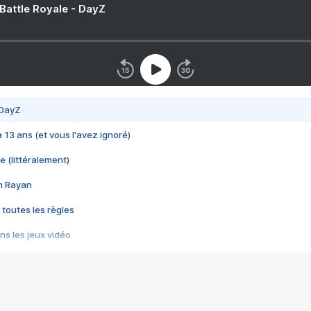
 Battle Royale - DayZ
 DayZ
 a 13 ans (et vous l'avez ignoré)
e (littéralement)
im Rayan
 toutes les règles
s les jeux vidéo
us choquant de Rockstar ? - Le scandale BULLY
e plus moche de Steam
du RÊVE tourne au CAUCHEMAR