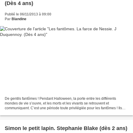
(Dès 4 ans)
Publié le 06/11/2013 à 09:00
Par
Blandine
De gentils fantômes ! Pendant Halloween, la porte entre les différents
mondes de vie s’ouvre, et les morts et les vivants se retrouvent et
communiquent. C’est une période toute privilégiée pour les fantômes ! Ils
sont les esprits des morts qui errent...
Simon le petit lapin. Stephanie Blake (dès 2 ans)