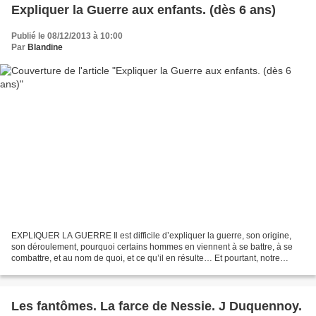
Expliquer la Guerre aux enfants. (dès 6 ans)
Publié le 08/12/2013 à 10:00
Par
Blandine
EXPLIQUER LA GUERRE Il est difficile d’expliquer la guerre, son origine,
son déroulement, pourquoi certains hommes en viennent à se battre, à se
combattre, et au nom de quoi, et ce qu’il en résulte… Et pourtant, notre
monde est en guerre perpétuelle…...
Les fantômes. La farce de Nessie. J Duquennoy.