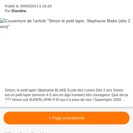
Publié le 30/09/2013 à 16:28
Par
Blandine
Simon, le petit lapin Stephanie BLAKE Ecole des Loisirs Dès 2 ans Simon
est un petit lapin (environ 4-5 ans en âge humain) très courageux. Que dis-je
??? Simon est SUPERLAPIN !!! Et qui n’a peur de rien ! Superlapin 2005 On
suit donc les aventures de...
< Page précédente