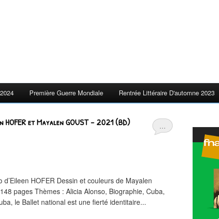
2024
Première Guerre Mondiale
Rentrée Littéraire D'automne 2023
leen HOFER et Mayalen GOUST – 2021 (BD)
…
rio d’Eileen HOFER Dessin et couleurs de Mayalen
48 pages Thèmes : Alicia Alonso, Biographie, Cuba,
, le Ballet national est une fierté identitaire...