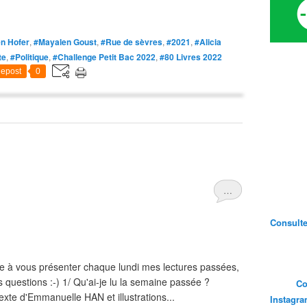
en Hofer
,
#Mayalen Goust
,
#Rue de sèvres
,
#2021
,
#Alicia
te
,
#Politique
,
#Challenge Petit Bac 2022
,
#80 Livres 2022
epost
0
…
Consultez
 à vous présenter chaque lundi mes lectures passées,
s questions :-) 1/ Qu'ai-je lu la semaine passée ?
Co
te d'Emmanuelle HAN et illustrations...
Instagr