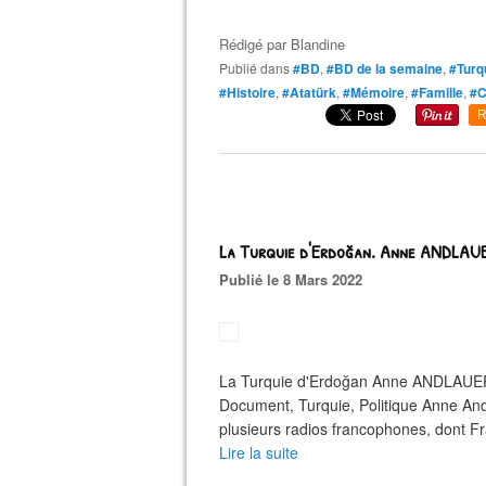
Rédigé par
Blandine
Publié dans
#BD
,
#BD de la semaine
,
#Turq
#Histoire
,
#Atatürk
,
#Mémoire
,
#Famille
,
#C
R
La Turquie d'Erdoğan. Anne ANDLAU
Publié le 8 Mars 2022
La Turquie d'Erdoğan Anne ANDLAUER 
Document, Turquie, Politique Anne Andl
plusieurs radios francophones, dont Fra
Lire la suite