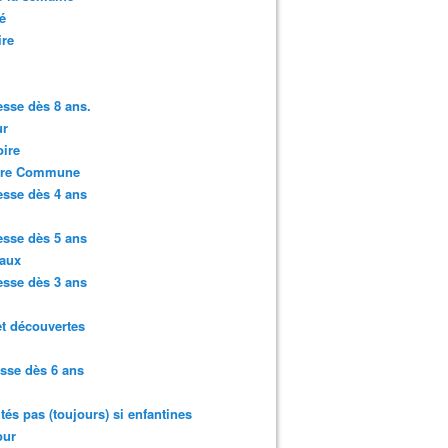
é
ire
sse dès 8 ans.
r
ire
ure Commune
sse dès 4 ans
sse dès 5 ans
aux
sse dès 3 ans
et découvertes
sse dès 6 ans
ités pas (toujours) si enfantines
ur