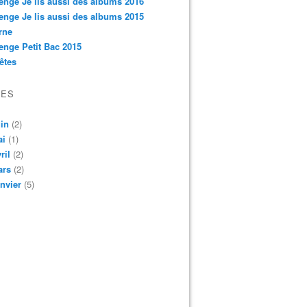
enge Je lis aussi des albums 2016
enge Je lis aussi des albums 2015
rne
enge Petit Bac 2015
êtes
VES
in
(2)
ai
(1)
ril
(2)
ars
(2)
nvier
(5)