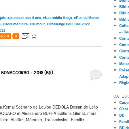
Bibli
Bibli
Bibli
quie
,
#jeunesse dès 6 ans
,
#Nasreddin Hodja
,
#Rue du Monde
,
Bibli
e
,
#Documentaire
,
#Humour
,
#Challenge Petit Bac 2022
,
Colle
2022
– (Dè
epost
0
Conte
Conte
Conte
Conte
Maiso
Prése
lio BONACCORSO – 2018 (BD)
…
Adap
Règl
CATÉG
Coup
fa Kemal Scénario de Loulou DEDOLA Dessin de Lelio
C'est
QUARO et Alessandro BUFFA Editions Glénat, mars
BD
ire, Atatürk, Mémoire, Transmission, Famille...
Famil
BD de