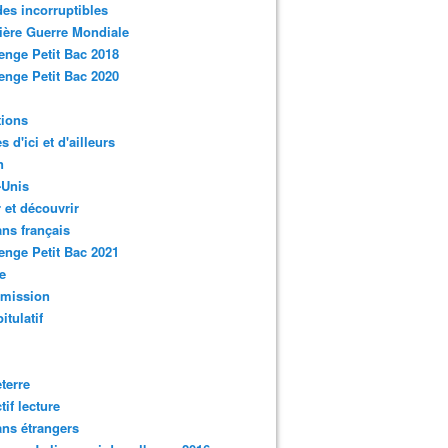
des incorruptibles
ère Guerre Mondiale
enge Petit Bac 2018
enge Petit Bac 2020
tions
s d'ici et d'ailleurs
n
-Unis
 et découvrir
ns français
enge Petit Bac 2021
e
smission
itulatif
terre
tif lecture
ns étrangers