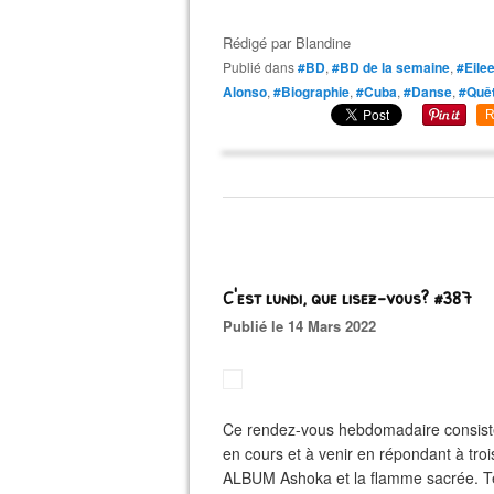
Rédigé par
Blandine
Publié dans
#BD
,
#BD de la semaine
,
#Eile
Alonso
,
#Biographie
,
#Cuba
,
#Danse
,
#Quê
R
C'est lundi, que lisez-vous? #387
Publié le 14 Mars 2022
Ce rendez-vous hebdomadaire consiste
en cours et à venir en répondant à troi
ALBUM Ashoka et la flamme sacrée. Tex