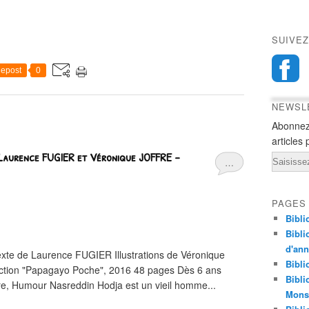
SUIVEZ
epost
0
NEWSL
Abonnez
articles 
. Laurence FUGIER et Véronique JOFFRE –
Email
…
PAGES
Bibli
Bibli
d'an
exte de Laurence FUGIER Illustrations de Véronique
Bibli
ction "Papagayo Poche", 2016 48 pages Dès 6 ans
Bibli
e, Humour Nasreddin Hodja est un vieil homme...
Monst