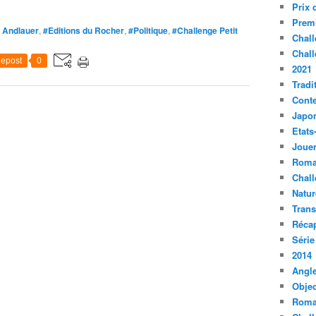
Prix 
Premi
 Andlauer
,
#Editions du Rocher
,
#Politique
,
#Challenge Petit
Chall
Chall
epost
0
2021
Tradi
Conte
Japo
Etats
Jouer
Roma
Chall
Natur
Tran
Récap
Série
2014
Angle
Objec
Roma