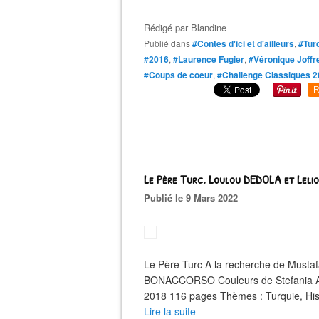
Rédigé par
Blandine
Publié dans
#Contes d'ici et d'ailleurs
,
#Tur
#2016
,
#Laurence Fugier
,
#Véronique Joffr
#Coups de coeur
,
#Challenge Classiques 
R
Le Père Turc. Loulou DEDOLA et Le
Publié le 9 Mars 2022
Le Père Turc A la recherche de Musta
BONACCORSO Couleurs de Stefania A
2018 116 pages Thèmes : Turquie, Histo
Lire la suite