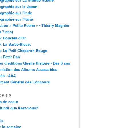
ographie sur La Grande Guerre
ographie sur le Japon
ographie sur l'Inde
ographie sur l'Italie
ction « Petite Poche » - Thierry Magnier
s 7 ans)
: Boucles d'Or.
: La Barbe-Bleue.
: Le Petit Chaperon Rouge
: Peter Pan
n d’éditions Quelle Histoire - Dès 6 ans
ntation des Albums Accessibles
tés - AAA
ement Général des Concours
ORIES
s de coeur
 lundi que lisez-vous?
le
 la semaine