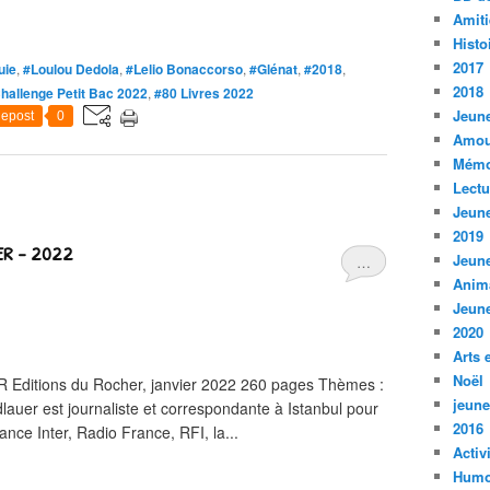
Amiti
Histo
2017
uie
,
#Loulou Dedola
,
#Lelio Bonaccorso
,
#Glénat
,
#2018
,
2018
hallenge Petit Bac 2022
,
#80 Livres 2022
Jeune
epost
0
Amou
Mémo
Lect
Jeune
2019
ER - 2022
Jeune
…
Anim
Jeune
2020
Arts 
Noël
Editions du Rocher, janvier 2022 260 pages Thèmes :
jeune
auer est journaliste et correspondante à Istanbul pour
2016
nce Inter, Radio France, RFI, la...
Activ
Humo