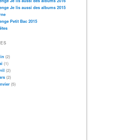
enge Je lis aussi des albums 2016
enge Je lis aussi des albums 2015
rne
enge Petit Bac 2015
êtes
VES
in
(2)
ai
(1)
ril
(2)
ars
(2)
nvier
(5)