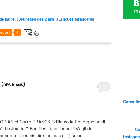
ge jaune
,
#Jeunesse dès 2 ans
,
#Langues étrangères
,
epost
0
. (dès 6 ans)
…
Consultez
IAN et Claire FRANCK Editions du Rouergue, avril
 Le Jeu de 7 Familles, dans lequel il s’agit de
Co
commun (métier, histoire, animaux,…) selon...
Instagr