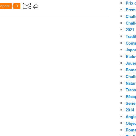
Prix 
epost
0
Premi
Chall
Chall
2021
Tradi
Conte
Japo
Etats
Jouer
Roma
Chall
Natur
Tran
Récap
Série
2014
Angle
Objec
Roma