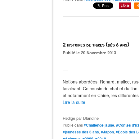
R
2 histoires de tigres (dès 6 ans)
Publié le 20 Novembre 2013
Notions abordées: Renard, malice, ruse,
fascinant. Ce cousin du chat et du lio
et notamment en Chine, les différentes 
Lire la suite
Rédigé par
Blandine
Publié dans
#Challenge jaune
,
#Contes d'ici
#jeunesse dès 6 ans
,
#Japon
,
#Ecole des L
#Animaux
,
#2009
,
#2010