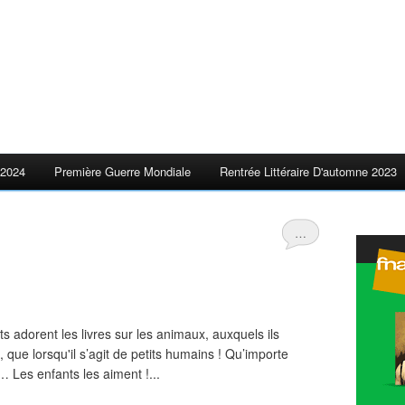
2024
Première Guerre Mondiale
Rentrée Littéraire D'automne 2023
…
 adorent les livres sur les animaux, auxquels ils
s, que lorsqu'il s’agit de petits humains ! Qu’importe
s… Les enfants les aiment !...