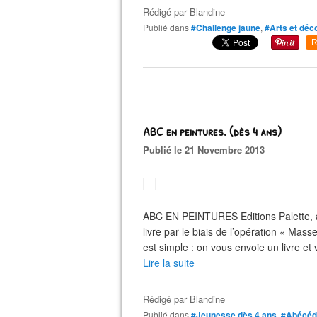
Rédigé par
Blandine
Publié dans
#Challenge jaune
,
#Arts et déc
R
ABC en peintures. (dès 4 ans)
Publié le 21 Novembre 2013
ABC EN PEINTURES Editions Palette, ao
livre par le biais de l’opération « Masse
est simple : on vous envoie un livre et 
Lire la suite
Rédigé par
Blandine
Publié dans
#Jeunesse dès 4 ans
,
#Abécéd