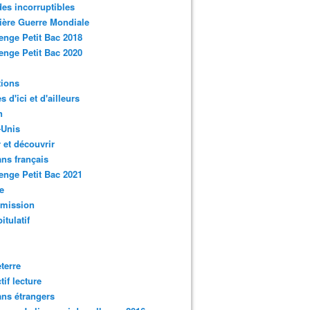
des incorruptibles
ère Guerre Mondiale
enge Petit Bac 2018
enge Petit Bac 2020
tions
s d'ici et d'ailleurs
n
-Unis
 et découvrir
ns français
enge Petit Bac 2021
e
smission
itulatif
terre
tif lecture
ns étrangers