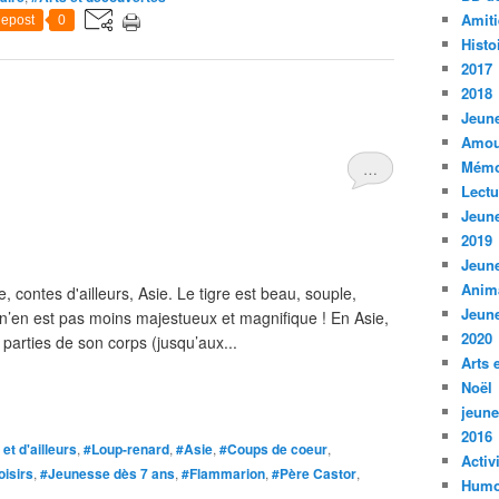
Amiti
epost
0
Histo
2017
2018
Jeune
Amou
Mémo
…
Lect
Jeune
2019
Jeune
Anim
 contes d'ailleurs, Asie. Le tigre est beau, souple,
Jeune
n n’en est pas moins majestueux et magnifique ! En Asie,
2020
parties de son corps (jusqu’aux...
Arts 
Noël
jeune
2016
 et d'ailleurs
,
#Loup-renard
,
#Asie
,
#Coups de coeur
,
Activ
oisirs
,
#Jeunesse dès 7 ans
,
#Flammarion
,
#Père Castor
,
Humo