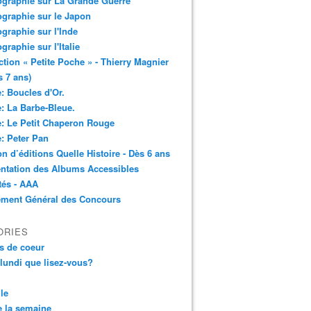
ographie sur La Grande Guerre
ographie sur le Japon
ographie sur l'Inde
ographie sur l'Italie
ction « Petite Poche » - Thierry Magnier
s 7 ans)
: Boucles d'Or.
: La Barbe-Bleue.
: Le Petit Chaperon Rouge
: Peter Pan
n d’éditions Quelle Histoire - Dès 6 ans
ntation des Albums Accessibles
tés - AAA
ement Général des Concours
ORIES
s de coeur
 lundi que lisez-vous?
le
 la semaine