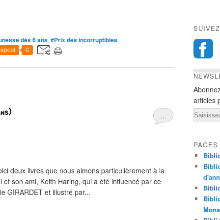
SUIVEZ
unesse dès 6 ans
,
#Prix des incorruptibles
epost
0
NEWSL
Abonnez
articles 
ans)
Email
…
PAGES
Bibli
Bibli
voici deux livres que nous aimons particulièrement à la
d'an
et son ami, Keith Haring, qui a été influencé par ce
Bibli
ie GIRARDET et illustré par...
Bibli
Monst