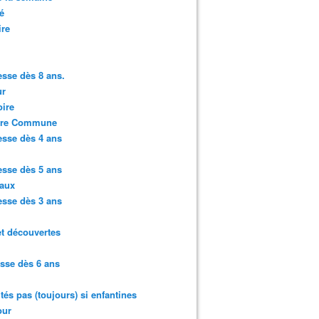
é
ire
sse dès 8 ans.
r
ire
ure Commune
sse dès 4 ans
sse dès 5 ans
aux
sse dès 3 ans
et découvertes
sse dès 6 ans
ités pas (toujours) si enfantines
ur