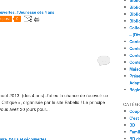
Bibli
Bibli
ouvertes
,
#Jeunesse dès 4 ans
Bibli
epost
0
Bibli
Colle
– (Dè
Conte
Conte
Conte
…
Conte
Maiso
Prése
Adap
Règl
ût 2013. (dès 4 ans) J’ai eu la chance de recevoir ce
 Critique », organisée par le site Babelio ! Le principe
CATÉG
vous avez 30 jours pour...
Coup
C'est
BD
Famil
BD de
aire
,
#Arts et découvertes