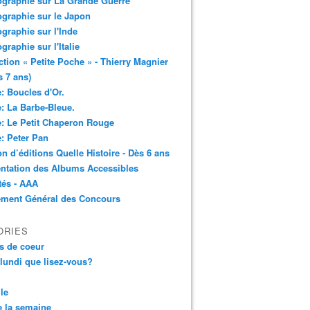
ographie sur La Grande Guerre
ographie sur le Japon
ographie sur l'Inde
ographie sur l'Italie
ction « Petite Poche » - Thierry Magnier
s 7 ans)
: Boucles d'Or.
: La Barbe-Bleue.
: Le Petit Chaperon Rouge
: Peter Pan
n d’éditions Quelle Histoire - Dès 6 ans
ntation des Albums Accessibles
tés - AAA
ement Général des Concours
ORIES
s de coeur
 lundi que lisez-vous?
le
 la semaine