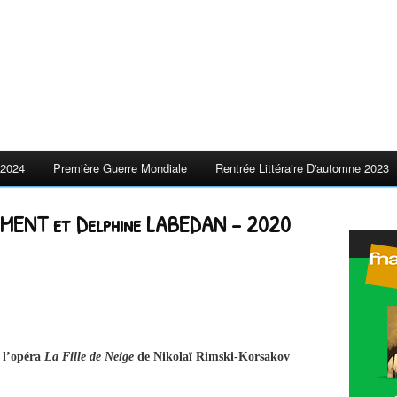
2024
Première Guerre Mondiale
Rentrée Littéraire D'automne 2023
LEMENT et Delphine LABEDAN – 2020
e l’opéra
La Fille de Neige
de Nikolaï Rimski-Korsakov