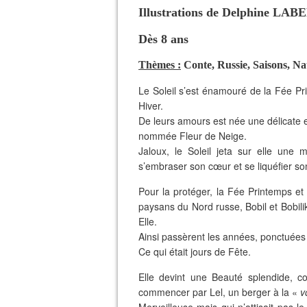
Illustrations de Delphine LA
Dès 8 ans
Thèmes :
Conte, Russie, Saisons, N
Le Soleil s’est énamouré de la Fée Pr
Hiver.
De leurs amours est née une délicate 
nommée Fleur de Neige.
Jaloux, le Soleil jeta sur elle une m
s’embraser son cœur et se liquéfier so
Pour la protéger, la Fée Printemps et
paysans du Nord russe, Bobil et Bobili
Elle.
Ainsi passèrent les années, ponctuées p
Ce qui était jours de Fête.
Elle devint une Beauté splendide, c
commencer par Lel, un berger à la «
v