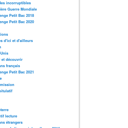
des incorruptibles
ère Guerre Mondiale
enge Petit Bac 2018
enge Petit Bac 2020
tions
s d'ici et d'ailleurs
n
-Unis
 et découvrir
ns français
enge Petit Bac 2021
e
smission
itulatif
terre
tif lecture
ns étrangers