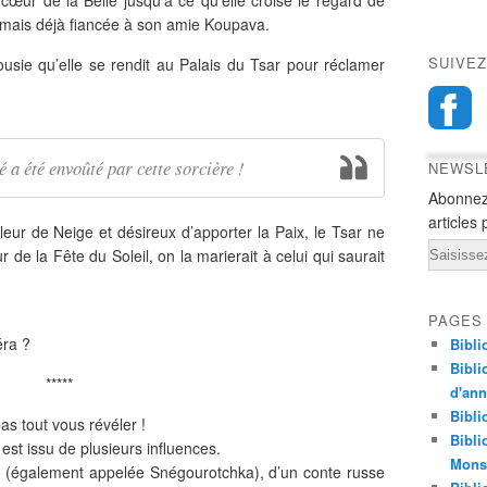
e cœur de la Belle jusqu’à ce qu’elle croise le regard de
mais déjà fiancée à son amie Koupava.
SUIVEZ
ousie qu’elle se rendit au Palais du Tsar pour réclamer
é a été envoûté par cette sorcière !
NEWSL
Abonnez
articles 
eur de Neige et désireux d’apporter la Paix, le Tsar ne
Email
de la Fête du Soleil, on la marierait à celui qui saurait
…
PAGES
éra ?
Bibli
Bibli
*****
d'an
Bibli
as tout vous révéler !
Bibli
st issu de plusieurs influences.
Monst
(également appelée Snégourotchka), d’un conte russe