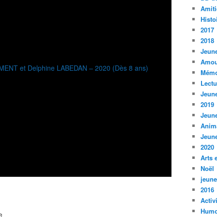
Amiti
Histo
2017
2018
Jeune
Amou
Mémo
Lect
Jeune
2019
Jeune
Anim
Jeune
2020
Arts 
Noël
jeune
2016
Activ
Humo
e