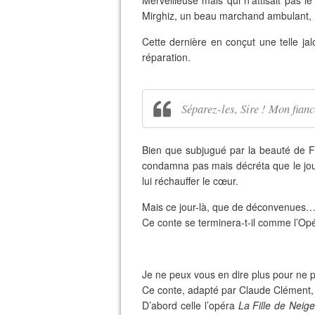
Merveilleuse mais qui n’attisait pas l
Mirghiz, un beau marchand ambulant, 
Cette dernière en conçut une telle jal
réparation.
Séparez-les, Sire ! Mon fianc
Bien que subjugué par la beauté de Fl
condamna pas mais décréta que le jour 
lui réchauffer le cœur.
Mais ce jour-là, que de déconvenues
Ce conte se terminera-t-il comme l’Op
Je ne peux vous en dire plus pour ne p
Ce conte, adapté par Claude Clément, e
D’abord celle l’opéra
La Fille de Neige