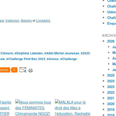
Chall
Chall
Usbo
Chall
est
,
Instagram
,
Babelio
et
Livraddict.
Enqu
ARCHI
2026
Ju
M
 Clément
,
#Delphine Labedan
,
#Albin Michel Jeunesse
,
#2020
,
Av
sie
,
#Challenge Petit Bac 2023
,
#Amour
,
#Challenge
M
Ja
epost
0
2025
2024
2023
2022
2021
2020
2019
2018