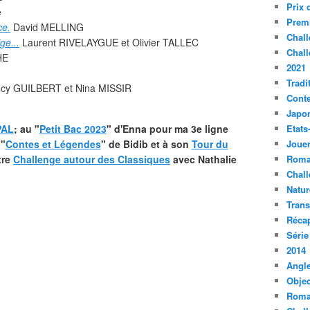
Prix 
e
Premi
ce.
David MELLING
Chall
ge...
Laurent RIVELAYGUE et Olivier TALLEC
Chall
HE
2021
Tradi
ncy GUILBERT et Nina MISSIR
Conte
Japo
PAL
; au "
Petit Bac 2023
" d'Enna pour ma 3e ligne
Etats
 "
Contes et Légendes
" de Bidib et à son
Tour du
Jouer
tre
Challenge autour des Classiques
avec Nathalie
Roma
Chall
Natur
Tran
Récap
Série
2014
Angle
Objec
Roma