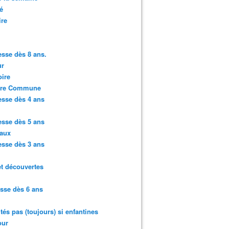
é
ire
sse dès 8 ans.
r
ire
ure Commune
sse dès 4 ans
sse dès 5 ans
aux
sse dès 3 ans
et découvertes
sse dès 6 ans
ités pas (toujours) si enfantines
ur