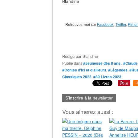
Blandine
Retrouvez-moi sur
Facebook
,
Twitter
,
Pinter
Rédigé par
Blandine
Publié dans
#Jeunesse dès 8 ans.
,
#Claude
#Contes d'ici et d'ailleurs
,
#Légendes
,
#Rus
Classiques 2023
,
#80 Livres 2023
R
S'inscrire à la newsletter
Vous aimerez aussi :