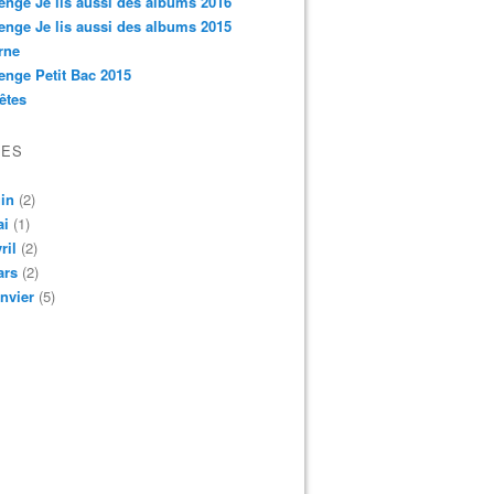
enge Je lis aussi des albums 2016
enge Je lis aussi des albums 2015
rne
enge Petit Bac 2015
êtes
VES
in
(2)
ai
(1)
ril
(2)
ars
(2)
nvier
(5)