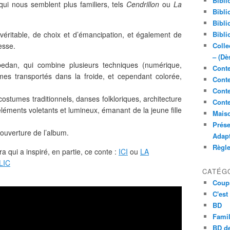
Bibli
qui nous semblent plus familiers, tels
Cendrillon
ou
La
Bibli
Bibli
 véritable, de choix et d’émancipation, et également de
Bibli
esse.
Colle
– (Dè
abedan, qui combine plusieurs techniques (numérique,
Conte
mes transportés dans la froide, et cependant colorée,
Conte
Conte
stumes traditionnels, danses folkloriques, architecture
Conte
éléments voletants et lumineux, émanant de la jeune fille
Maiso
Prése
couverture de l’album.
Adap
Règl
 qui a inspiré, en partie, ce conte :
ICI
ou
LA
LIC
CATÉG
Coup
C'est
BD
Famil
BD de