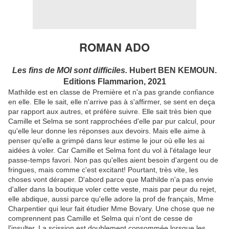
ROMAN ADO
Les fins de MOI sont difficiles.
Hubert BEN KEMOUN.
Editions Flammarion, 2021
Mathilde est en classe de Première et n'a pas grande confiance
en elle. Elle le sait, elle n'arrive pas à s'affirmer, se sent en deça
par rapport aux autres, et préfère suivre. Elle sait très bien que
Camille et Selma se sont rapprochées d'elle par pur calcul, pour
qu'elle leur donne les réponses aux devoirs. Mais elle aime à
penser qu'elle a grimpé dans leur estime le jour où elle les ai
aidées à voler. Car Camille et Selma font du vol à l'étalage leur
passe-temps favori. Non pas qu'elles aient besoin d'argent ou de
fringues, mais comme c'est excitant! Pourtant, très vite, les
choses vont déraper. D'abord parce que Mathilde n'a pas envie
d'aller dans la boutique voler cette veste, mais par peur du rejet,
elle abdique, aussi parce qu'elle adore la prof de français, Mme
Charpentier qui leur fait étudier Mme Bovary. Une chose que ne
comprennent pas Camille et Selma qui n'ont de cesse de
l'insulter. La scission est doublement consommée lorsque les