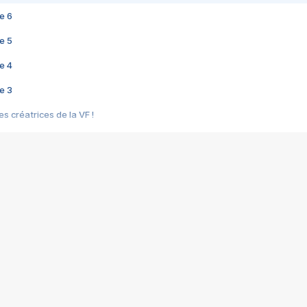
e 6
e 5
e 4
e 3
s créatrices de la VF !
e 2
e 1
e Mektoub My Love arrive enfin ! Rencontre avec Shaïn Boumedine et Sal
i : après Toni en famille
elle réalise le bouleversant Dites lui que je l'aime
ais ! Rencontre autour de Vie privée de Rebecca Zlotowski
 de Marguerite, Grave... Rencontre avec Ella Rumpf