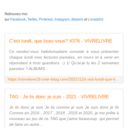
Retrouvez-moi
sur
Facebook
,
Twitter
,
Pinterest
,
Instagram
,
Babelio
et
Livraddict
C'est lundi, que lisez-vous? #376 - VIVRELIVRE
Ce rendez-vous hebdomadaire consiste à vous présenter
chaque lundi mes lectures passées, en cours et à venir en
répondant à trois questions :-) 1/ Qu'ai-je lu les 2 semaines
passées ? ALBUMS...
https://vivrelivre19.over-blog.com/2021/12/c-est-lundi-que-lisez-vous-376.html
TAG : Je lis donc je suis - 2021 - VIVRELIVRE
Je lis donc je suis Je lis comme je suis Je suis donc je lis
Comme en 2016 , 2017 , 2018 , 2019 et 2020, je me prête à
nouveau au jeu de ce TAG que j'aime beaucoup, qui permet
de faire un autre ...