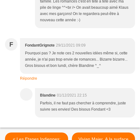
famille. Les romances c'est en tête à tête avec ma
pile de linge ^^<br /> On avait beaucoup aimé Klaus
avec mes garçons! On le regardera peut-être à
nouveau cette année :-)
F
FondantGrignote
29/11/2021 09:09
Pourquoi pas ? Je note ces 2 nouvelles idées même si, cette
année, je n'ai pas trop envie de romances... Bizarre bizarre...
Gros bisous et bon lundi, chère Blandine ^_^
Répondre
Blandine
01/12/2021 22:15
Parfois, il ne faut pas chercher à comprendre, juste
suivre ses envies! Des bisous Fondant <3
< Les Etapes Indiennes:
Vivian Maier. A la surface