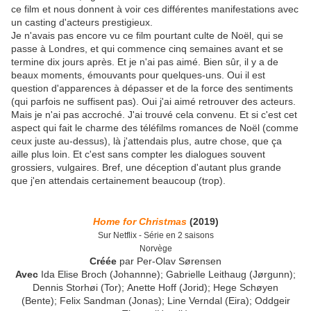
ce film et nous donnent à voir ces différentes manifestations avec
un casting d'acteurs prestigieux.
Je n'avais pas encore vu ce film pourtant culte de Noël, qui se
passe à Londres, et qui commence cinq semaines avant et se
termine dix jours après. Et je n'ai pas aimé. Bien sûr, il y a de
beaux moments, émouvants pour quelques-uns. Oui il est
question d'apparences à dépasser et de la force des sentiments
(qui parfois ne suffisent pas). Oui j'ai aimé retrouver des acteurs.
Mais je n'ai pas accroché. J'ai trouvé cela convenu. Et si c'est cet
aspect qui fait le charme des téléfilms romances de Noël (comme
ceux juste au-dessus), là j'attendais plus, autre chose, que ça
aille plus loin. Et c'est sans compter les dialogues souvent
grossiers, vulgaires. Bref, une déception d'autant plus grande
que j'en attendais certainement beaucoup (trop).
Home for Christmas
(2019)
Sur Netflix - Série en 2 saisons
Norvège
Créée
par Per-Olav Sørensen
Avec
Ida Elise Broch (Johannne); Gabrielle Leithaug (Jørgunn);
Dennis Storhøi (Tor); Anette Hoff (Jorid); Hege Schøyen
(Bente); Felix Sandman (Jonas); Line Verndal (Eira); Oddgeir