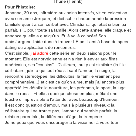
Thune (Henrik)
Pour l'histoire:
Johanne, 30 ans, infirmière aux soins intensifs, vit en colocation
avec son amie Jørgunn, et doit subir chaque année la pression
familiale quant à son célibat avec Christian... qui était si bien ,si
parfait, si... pour toute sa famille. Alors cette année, elle craque et
annonce qu'elle a quelqu'un. Et là voilà coincée! Son
amie Jørgunn l'aide donc à trouver LE petit-ami à base de speed-
dating ou applications de rencontres.
C'est simple,
j'ai adoré
cette série en deux saisons pour le
moment. Elle est norvégienne et n'a rien à envier aux films
américains, ses "cousins".. D'ailleurs, tout y est similaire (la fille
célibataire, jolie à qui tout réussit sauf l'amour, la neige, la
rencontre stéréotypée, les difficultés, la famille vraiment peu
compréhensive...) et c'est ce qu'on aime, mais j'ai encore plus
apprécié les détails: la nourriture, les prénoms, le sport, la luge
dans le rues... Et elle a quelque chose en plus, mêlant une
touche d'imprévisible à l'attendu, avec beaucoup d'humour.
Il est donc question d'amour, mais à plusieurs niveaux: la
célibataire qui ne trouve pas, l'amour qui semble parfait, la
relation parentale, la différence d'âge, la tromperie...
Je ne peux que vous encourager à la visionner à votre tour!