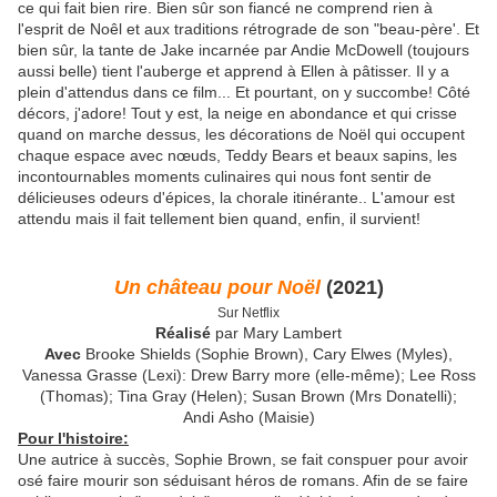
ce qui fait bien rire. Bien sûr son fiancé ne comprend rien à
l'esprit de Noêl et aux traditions rétrograde de son "beau-père'. Et
bien sûr, la tante de Jake incarnée par Andie McDowell (toujours
aussi belle) tient l'auberge et apprend à Ellen à pâtisser. Il y a
plein d'attendus dans ce film... Et pourtant, on y succombe! Côté
décors, j'adore! Tout y est, la neige en abondance et qui crisse
quand on marche dessus, les décorations de Noël qui occupent
chaque espace avec nœuds, Teddy Bears et beaux sapins, les
incontournables moments culinaires qui nous font sentir de
délicieuses odeurs d'épices, la chorale itinérante.. L'amour est
attendu mais il fait tellement bien quand, enfin, il survient!
Un château pour Noël
(2021)
Sur Netflix
Réalisé
par Mary Lambert
Avec
Brooke Shields (Sophie Brown), Cary Elwes (Myles),
Vanessa Grasse (Lexi): Drew Barry more (elle-même); Lee Ross
(Thomas); Tina Gray (Helen); Susan Brown (Mrs Donatelli);
Andi Asho (Maisie)
Pour l'histoire:
Une autrice à succès, Sophie Brown, se fait conspuer pour avoir
osé faire mourir son séduisant héros de romans. Afin de se faire