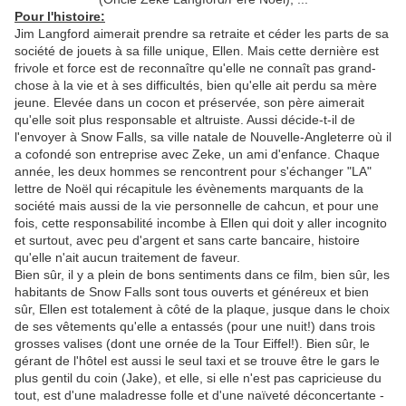
Pour l'histoire:
Jim Langford aimerait prendre sa retraite et céder les parts de sa
société de jouets à sa fille unique, Ellen. Mais cette dernière est
frivole et force est de reconnaître qu'elle ne connaît pas grand-
chose à la vie et à ses difficultés, bien qu'elle ait perdu sa mère
jeune. Elevée dans un cocon et préservée, son père aimerait
qu'elle soit plus responsable et altruiste. Aussi décide-t-il de
l'envoyer à Snow Falls, sa ville natale de Nouvelle-Angleterre où il
a cofondé son entreprise avec Zeke, un ami d'enfance. Chaque
année, les deux hommes se rencontrent pour s'échanger "LA"
lettre de Noël qui récapitule les évènements marquants de la
société mais aussi de la vie personnelle de cahcun, et pour une
fois, cette responsabilité incombe à Ellen qui doit y aller incognito
et surtout, avec peu d'argent et sans carte bancaire, histoire
qu'elle n'ait aucun traitement de faveur.
Bien sûr, il y a plein de bons sentiments dans ce film, bien sûr, les
habitants de Snow Falls sont tous ouverts et généreux et bien
sûr, Ellen est totalement à côté de la plaque, jusque dans le choix
de ses vêtements qu'elle a entassés (pour une nuit!) dans trois
grosses valises (dont une ornée de la Tour Eiffel!). Bien sûr, le
gérant de l'hôtel est aussi le seul taxi et se trouve être le gars le
plus gentil du coin (Jake), et elle, si elle n'est pas capricieuse du
tout, est d'une maladresse folle et d'une naïveté déconcertante -