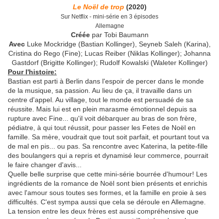
Le Noël de trop
(2020)
Sur Netflix - mini-série en 3 épisodes
Allemagne
Créée
par Tobi Baumann
Avec
Luke Mockridge (Bastian Kollinger), Seyneb Saleh (Karina),
Cristina do Rego (Fine); Lucas Reiber (Niklas Kollinger); Johanna
Gastdorf (Brigitte Kollinger); Rudolf Kowalski (Waleter Kollinger)
Pour l'histoire:
Bastian est parti à Berlin dans l'espoir de percer dans le monde
de la musique, sa passion. Au lieu de ça, il travaille dans un
centre d'appel. Au village, tout le monde est persuadé de sa
réussite. Mais lui est en plein marasme émotionnel depuis sa
rupture avec Fine... qu'il voit débarquer au bras de son frère,
pédiatre, à qui tout réussit, pour passer les Fetes de Noël en
famille. Sa mère, voudrait que tout soit parfait, et pourtant tout va
de mal en pis... ou pas. Sa rencontre avec Katerina, la petite-fille
des boulangers qui a repris et dynamisé leur commerce, pourrait
le faire changer d'avis...
Quelle belle surprise que cette mini-série bourrée d'humour! Les
ingrédients de la romance de Noël sont bien présents et enrichis
avec l'amour sous toutes ses formes, et la famille en proie à ses
difficultés. C'est sympa aussi que cela se déroule en Allemagne.
La tension entre les deux frères est aussi compréhensive que