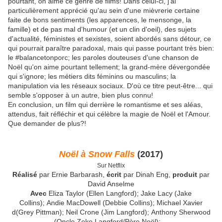
pourtant, on aime ce genre de films! Dans celui-ci, j'ai
particulièrement apprécié qu'au sein d'une mièvrerie certaine
faite de bons sentiments (les apparences, le mensonge, la
famille) et de pas mal d'humour (et un clin d'oeil), des sujets
d'actualité, féministes et sexistes, soient abordés sans détour, ce
qui pourrait paraître paradoxal, mais qui passe pourtant très bien:
le #balancetonporc; les paroles douteuses d'une chanson de
Noël qu'on aime pourtant tellement; la grand-mère dévergondée
qui s'ignore; les métiers dits féminins ou masculins; la
manipulation via les réseaux sociaux. D'où ce titre peut-être... qui
semble s'opposer à un autre, bien plus connu!
En conclusion, un film qui derrière le romantisme et ses aléas,
attendus, fait réfléchir et qui célèbre la magie de Noël et l'Amour.
Que demander de plus?!
Noël à Snow Falls
(2017)
Sur Netflix
Réalisé
par Ernie Barbarash,
écrit
par Dinah Eng,
produit
par
David Anselme
Avec
Eliza Taylor (Ellen Langford); Jake Lacy (Jake
Collins); Andie MacDowell (Debbie Collins); Michael Xavier
d(Grey Pittman); Neil Crone (Jim Langford); Anthony Sherwood
(Oncle Zeke Langford/Père Noël); ...