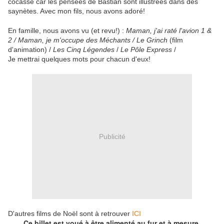
cocasse car les pensées de Bastian sont illustrées dans des
saynètes. Avec mon fils, nous avons adoré!
En famille, nous avons vu (et revu!) :
Maman, j'ai raté l'avion 1 &
2 / Maman, je m'occupe des Méchants / Le Grinch
(film
d'animation) /
Les Cinq Légendes
/
Le Pôle Express
/
Je mettrai quelques mots pour chacun d'eux!
Publicité
D'autres films de Noël sont à retrouver
ICI
Ce billet est voué à être alimenté au fur et à mesure.