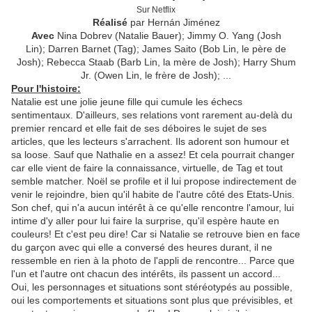
Sur Netflix
Réalisé
par Hernán Jiménez
Avec
Nina Dobrev (Natalie Bauer); Jimmy O. Yang (Josh
Lin); Darren Barnet (Tag); James Saito (Bob Lin, le père de
Josh); Rebecca Staab (Barb Lin, la mère de Josh); Harry Shum
Jr. (Owen Lin, le frère de Josh); ...
Pour l'histoire:
Natalie est une jolie jeune fille qui cumule les échecs
sentimentaux. D'ailleurs, ses relations vont rarement au-delà du
premier rencard et elle fait de ses déboires le sujet de ses
articles, que les lecteurs s'arrachent. Ils adorent son humour et
sa loose. Sauf que Nathalie en a assez! Et cela pourrait changer
car elle vient de faire la connaissance, virtuelle, de Tag et tout
semble matcher. Noël se profile et il lui propose indirectement de
venir le rejoindre, bien qu'il habite de l'autre côté des Etats-Unis.
Son chef, qui n'a aucun intérêt à ce qu'elle rencontre l'amour, lui
intime d'y aller pour lui faire la surprise, qu'il espère haute en
couleurs! Et c'est peu dire! Car si Natalie se retrouve bien en face
du garçon avec qui elle a conversé des heures durant, il ne
ressemble en rien à la photo de l'appli de rencontre... Parce que
l'un et l'autre ont chacun des intérêts, ils passent un accord...
Oui, les personnages et situations sont stéréotypés au possible,
oui les comportements et situations sont plus que prévisibles, et