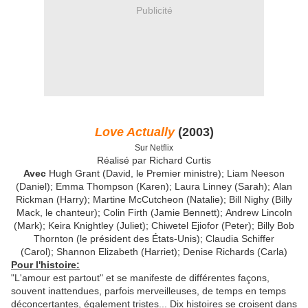
Publicité
Love Actually
(2003)
Sur Netflix
Réalisé par Richard Curtis
Avec
Hugh Grant (David, le Premier ministre); Liam Neeson
(Daniel); Emma Thompson (Karen); Laura Linney (Sarah); Alan
Rickman (Harry); Martine McCutcheon (Natalie); Bill Nighy (Billy
Mack, le chanteur); Colin Firth (Jamie Bennett); Andrew Lincoln
(Mark); Keira Knightley (Juliet); Chiwetel Ejiofor (Peter); Billy Bob
Thornton (le président des États-Unis); Claudia Schiffer
(Carol); Shannon Elizabeth (Harriet); Denise Richards (Carla)
Pour l'histoire:
"L'amour est partout" et se manifeste de différentes façons,
souvent inattendues, parfois merveilleuses, de temps en temps
déconcertantes, également tristes... Dix histoires se croisent dans