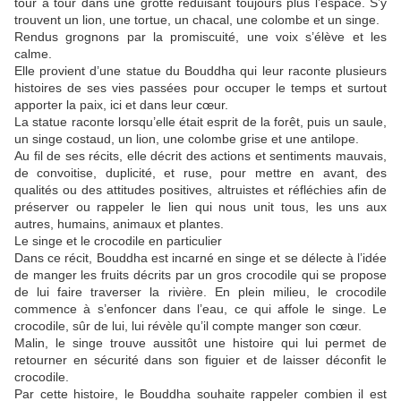
tour à tour dans une grotte réduisant toujours plus l’espace. S’y
trouvent un lion, une tortue, un chacal, une colombe et un singe.
Rendus grognons par la promiscuité, une voix s’élève et les
calme.
Elle provient d’une statue du Bouddha qui leur raconte plusieurs
histoires de ses vies passées pour occuper le temps et surtout
apporter la paix, ici et dans leur cœur.
La statue raconte lorsqu’elle était esprit de la forêt, puis un saule,
un singe costaud, un lion, une colombe grise et une antilope.
Au fil de ses récits, elle décrit des actions et sentiments mauvais,
de convoitise, duplicité, et ruse, pour mettre en avant, des
qualités ou des attitudes positives, altruistes et réfléchies afin de
préserver ou rappeler le lien qui nous unit tous, les uns aux
autres, humains, animaux et plantes.
Le singe et le crocodile en particulier
Dans ce récit, Bouddha est incarné en singe et se délecte à l’idée
de manger les fruits décrits par un gros crocodile qui se propose
de lui faire traverser la rivière. En plein milieu, le crocodile
commence à s’enfoncer dans l’eau, ce qui affole le singe. Le
crocodile, sûr de lui, lui révèle qu’il compte manger son cœur.
Malin, le singe trouve aussitôt une histoire qui lui permet de
retourner en sécurité dans son figuier et de laisser déconfit le
crocodile.
Par cette histoire, le Bouddha souhaite rappeler combien il est