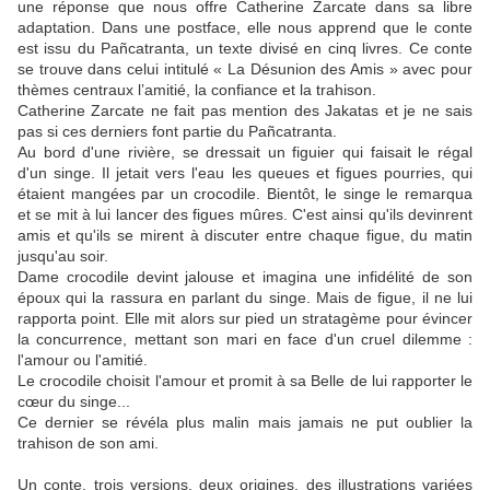
une réponse que nous offre Catherine Zarcate dans sa libre
adaptation. Dans une postface, elle nous apprend que le conte
est issu du Pañcatranta, un texte divisé en cinq livres. Ce conte
se trouve dans celui intitulé « La Désunion des Amis » avec pour
thèmes centraux l’amitié, la confiance et la trahison.
Catherine Zarcate ne fait pas mention des Jakatas et je ne sais
pas si ces derniers font partie du Pañcatranta.
Au bord d'une rivière, se dressait un figuier qui faisait le régal
d'un singe. Il jetait vers l'eau les queues et figues pourries, qui
étaient mangées par un crocodile. Bientôt, le singe le remarqua
et se mit à lui lancer des figues mûres. C'est ainsi qu'ils devinrent
amis et qu'ils se mirent à discuter entre chaque figue, du matin
jusqu'au soir.
Dame crocodile devint jalouse et imagina une infidélité de son
époux qui la rassura en parlant du singe. Mais de figue, il ne lui
rapporta point. Elle mit alors sur pied un stratagème pour évincer
la concurrence, mettant son mari en face d'un cruel dilemme :
l'amour ou l'amitié.
Le crocodile choisit l'amour et promit à sa Belle de lui rapporter le
cœur du singe...
Ce dernier se révéla plus malin mais jamais ne put oublier la
trahison de son ami.
Un conte, trois versions, deux origines, des illustrations variées