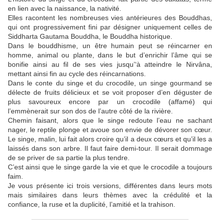
en lien avec la naissance, la nativité.
Elles racontent les nombreuses vies antérieures des Bouddhas,
qui ont progressivement fini par désigner uniquement celles de
Siddharta Gautama Bouddha, le Bouddha historique.
Dans le bouddhisme, un être humain peut se réincarner en
homme, animal ou plante, dans le but d’enrichir l’âme qui se
bonifie ainsi au fil de ses vies jusqu’‘à atteindre le Nirvâna,
mettant ainsi fin au cycle des réincarnations.
Dans le conte du singe et du crocodile, un singe gourmand se
délecte de fruits délicieux et se voit proposer d’en déguster de
plus savoureux encore par un crocodile (affamé) qui
l’emmènerait sur son dos de l’autre côté de la rivière.
Chemin faisant, alors que le singe redoute l’eau ne sachant
nager, le reptile plonge et avoue son envie de dévorer son cœur.
Le singe, malin, lui fait alors croire qu’il a deux cœurs et qu’il les a
laissés dans son arbre. Il faut faire demi-tour. Il serait dommage
de se priver de sa partie la plus tendre.
C’est ainsi que le singe garde la vie et que le crocodile a toujours
faim.
Je vous présente ici trois versions, différentes dans leurs mots
mais similaires dans leurs thèmes avec la crédulité et la
confiance, la ruse et la duplicité, l’amitié et la trahison.