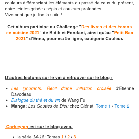
couleurs différenciant les éléments du passé de ceux du présent,
entre teintes grisée / sépia et couleurs profondes.
Vivement que je lise la suite !
Cet album participe au Challenge "
Des livres et des écrans
en cuisine 2021
" de Bidib et Fondant, ainsi qu'au "
Petit Bac
2021
" d’Enna, pour ma 5e ligne, catégorie Couleur.
D’autres lectures sur le vin à retrouver sur le blog :
Les ignorants. Récit d'une initiation croisée
d'Etienne
Davodeau
Dialogue du thé et du vin
de Wang Fu
Manga:
Les Gouttes de Dieu
chez Glénat:
Tome 1
/
Tome 2
Corbeyran
est sur le blog avec:
la série
14-18:
Tomes
1
/
2
/
3