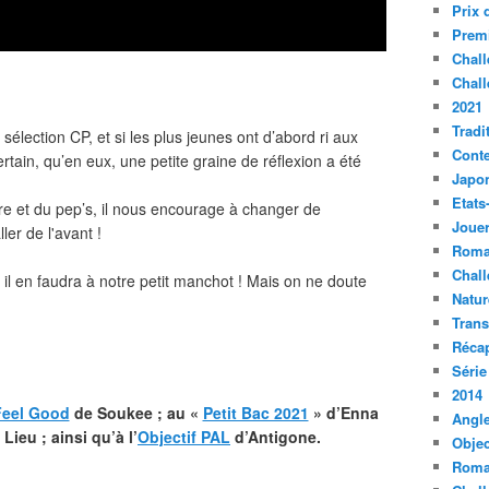
Prix 
Premi
Chall
Chall
2021
Tradi
, sélection CP, et si les plus jeunes ont d’abord ri aux
Conte
certain, qu’en eux, une petite graine de réflexion a été
Japo
Etats
re et du pep’s, il nous encourage à changer de
Jouer
ller de l'avant !
Roma
Chall
 en faudra à notre petit manchot ! Mais on ne doute
Natur
Tran
Récap
Série
2014
Feel Good
de Soukee ; au «
Petit Bac 2021
» d’Enna
Angle
Lieu ; ainsi qu’à l’
Objectif PAL
d’Antigone.
Objec
Roma