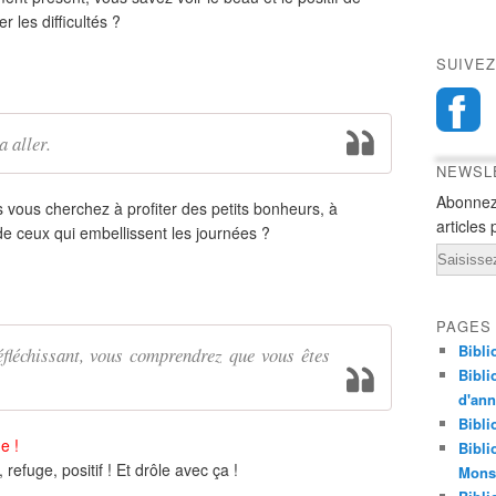
r les difficultés ?
SUIVEZ
a aller.
NEWSL
Abonnez
is vous cherchez à profiter des petits bonheurs, à
articles 
 de ceux qui embellissent les journées ?
Email
PAGES
Bibli
éfléchissant, vous comprendrez que vous êtes
Bibli
d'an
Bibli
me !
Bibli
refuge, positif ! Et drôle avec ça !
Monst