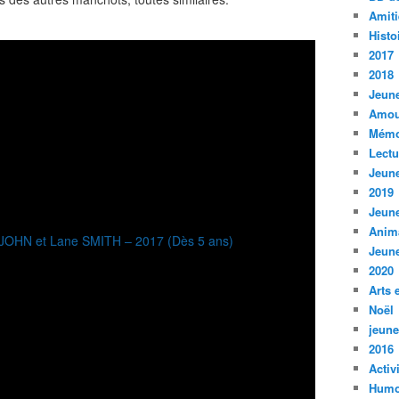
Amiti
Histo
2017
2018
Jeune
Amou
Mémo
Lect
Jeune
2019
Jeune
Anim
Jeune
2020
Arts 
Noël
jeune
2016
Activ
Humo