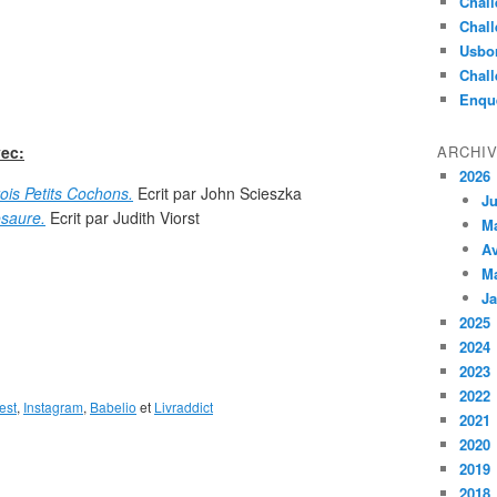
Chall
Chall
Usbo
Chall
Enqu
vec:
ARCHI
2026
Trois Petits Cochons.
Ecrit par John Scieszka
Ju
osaure.
Ecrit par Judith Viorst
M
Av
M
Ja
2025
2024
2023
2022
est
,
Instagram
,
Babelio
et
Livraddict
2021
2020
2019
2018