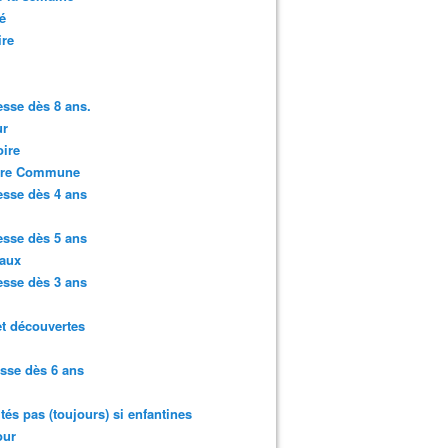
é
ire
sse dès 8 ans.
r
ire
ure Commune
sse dès 4 ans
sse dès 5 ans
aux
sse dès 3 ans
et découvertes
sse dès 6 ans
ités pas (toujours) si enfantines
ur