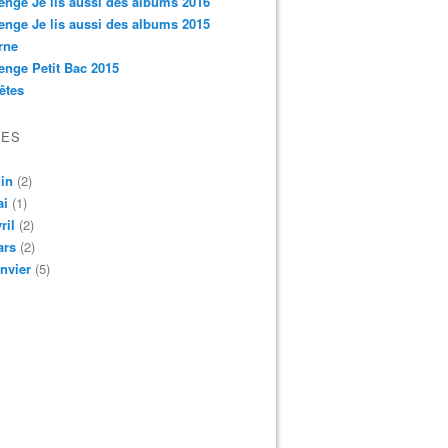
enge Je lis aussi des albums 2016
enge Je lis aussi des albums 2015
rne
enge Petit Bac 2015
êtes
VES
in
(2)
ai
(1)
ril
(2)
ars
(2)
nvier
(5)