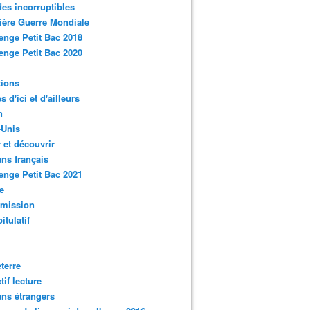
des incorruptibles
ère Guerre Mondiale
enge Petit Bac 2018
enge Petit Bac 2020
tions
s d'ici et d'ailleurs
n
-Unis
 et découvrir
ns français
enge Petit Bac 2021
e
smission
itulatif
terre
tif lecture
ns étrangers