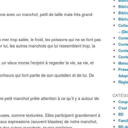
Bibli
Bibli
Bibli
e avec un manchot, petit de taille mais très grand
Bibli
Colle
– (Dè
Conte
la mer trop salée, le froid, les poissons qui ne se font pas
Conte
r lui, les autres manchots qui lui ressemblent trop, la
Conte
Conte
 un vieux morse l'enjoint à regarder la vie, sa vie, et
Maiso
Prése
bonheurs qui font partie de son quotidien et de lui. De
Adap
Règl
CATÉG
re petit manchot prête attention à ce qu’il y a autour de
Coup
C'est
BD
ineuses, comme texturées. Elles participent grandement à
Famil
e aux expressions (souvent blasées) de notre manchot,
BD de
s des autres manchots, toutes similaires.