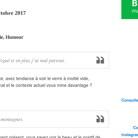
ctobre 2017
vie, Humour
tigué et en plus j’ai mal partout.
e, avez tendance à voir le verre à moitié vide,
rnal et le contexte actuel vous mine davantage ?
Consultez
s montagnes.
Co
Instagr
nt présent, vous savez voir le beau et le positif de