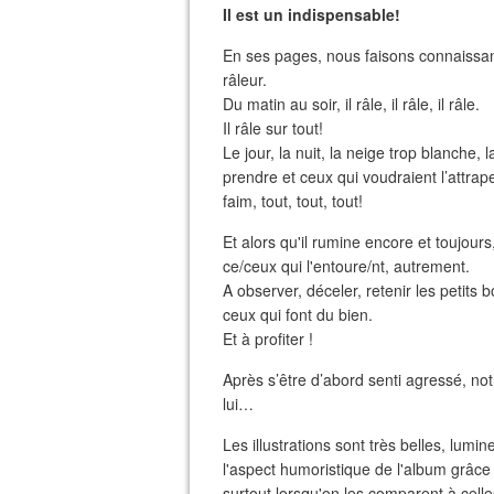
Il est un indispensable!
En ses pages, nous faisons connaissanc
râleur.
Du matin au soir, il râle, il râle, il râle.
Il râle sur tout!
Le jour, la nuit, la neige trop blanche, 
prendre et ceux qui voudraient l’attrape
faim, tout, tout, tout!
Et alors qu'il rumine encore et toujours,
ce/ceux qui l'entoure/nt, autrement.
A observer, déceler, retenir les petits 
ceux qui font du bien.
Et à profiter !
Après s’être d’abord senti agressé, not
lui…
Les illustrations sont très belles, lum
l'aspect humoristique de l'album grâc
surtout lorsqu'on les comparent à celle