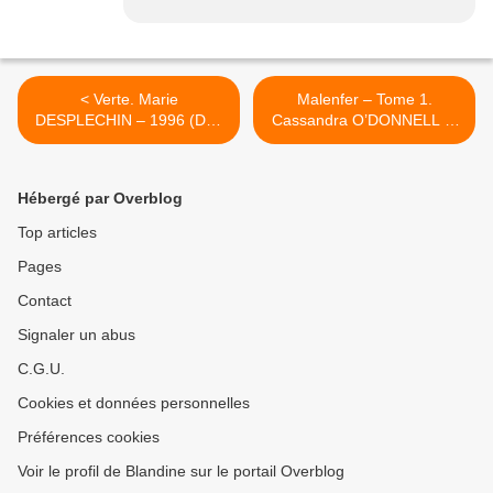
< Verte. Marie
Malenfer – Tome 1.
DESPLECHIN – 1996 (Dès
Cassandra O’DONNELL et
9 ans)
Jérémie FLEURY – 2014
(Dès 9 ans) >
Hébergé par Overblog
Top articles
Pages
Contact
Signaler un abus
C.G.U.
Cookies et données personnelles
Préférences cookies
Voir le profil de Blandine sur le portail Overblog