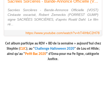
Sacrées Sorcières - Bande-Annonce Officielle (VOST) - Anne Hathaway, Robert Zemeckis
Sacrées Sorcières - Bande-Annonce Officielle (VOST)
Cinéaste oscarisé, Robert Zemeckis (FORREST GUMP)
signe SACRÉES SORCIÈRES, d'après Roald Dahl. Le film
ré...
https://www.youtube.com/watch?v=hT4IHbC2H78
Cet album participe au RDV « BD de la semaine » aujourd’hui chez
Stephie (
CLIC
); au "
C
hallenge Halloween 2020
" de Lou et Hilde;
ainsi qu'au "
Petit Bac 2020
" d'Enna pour ma 9e ligne, catégorie
Justice.