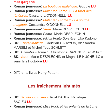
mes garçons
Roman jeunesse:
La boutique maléfique
.
Gudule
LU
Roman jeunesse:
Malenfer
- Tome 1 -
La forêt des
ténèbres
.
Cassandra O'DONNELL
LU
Roman jeunesse:
Malenfer
- Tome 2 -
La source
magique
.
Cassandra O'DONNELL
LU
Roman jeunesse:
Verte
.
Marie DESPLECHIN
LU
Roman jeunesse:
Pome
. Marie DESPLECHIN
Roman jeunesse:
Kiki la Petite Sorcière
. Eiko Kadono
BD:
Charly Malfède
. Christian CARAYON, Alessandra
MARSILI et Michel-Yves SCHMITT
BD:
Tizombie
- Tome 1. Christophe CAZENOVE et William
BD:
Verte
. Marie DESPLECHIN et Magali LE HUCHE. LC à
venir le 21 octobre
LU
Différents livres Harry Potter...
Les fraîchement inhumés
BD:
Sacrées sorcières
. Roal DAHL et Pénélope
BAGIEU
LU
Roman jeunesse:
Miss Pook et les enfants de la Lune
.