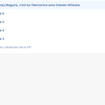
bey Maguire, c'est lui ! Rencontre avec Damien Witecka
e 6
e 5
e 4
e 3
s créatrices de la VF !
e 2
e 1
e Mektoub My Love arrive enfin ! Rencontre avec Shaïn Boumedine et Sal
i : après Toni en famille
elle réalise le bouleversant Dites lui que je l'aime
ais ! Rencontre autour de Vie privée de Rebecca Zlotowski