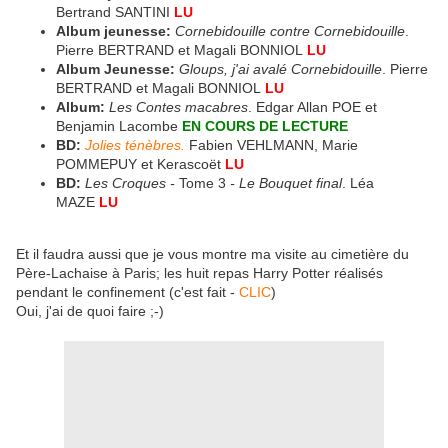
Bertrand SANTINI
LU
Album jeunesse:
Cornebidouille contre Cornebidouille
.
Pierre BERTRAND et Magali BONNIOL
LU
Album Jeunesse:
Gloups, j'ai avalé Cornebidouille
. Pierre
BERTRAND et Magali BONNIOL
LU
Album:
Les Contes macabres
. Edgar Allan POE et
Benjamin Lacombe
EN COURS DE LECTURE
BD:
Jolies ténèbres.
Fabien VEHLMANN, Marie
POMMEPUY et Kerascoët
LU
BD:
Les Croques -
Tome 3
- Le Bouquet final
. Léa
MAZE
LU
Et il faudra aussi que je vous montre ma visite au cimetière du
Père-Lachaise à Paris; les huit repas Harry Potter réalisés
pendant le confinement (c'est fait -
CLIC
)
Oui, j'ai de quoi faire ;-)