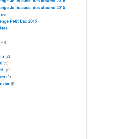
enge Je lis aussi des albums 2016
enge Je lis aussi des albums 2015
rne
enge Petit Bac 2015
êtes
VES
in
(2)
ai
(1)
ril
(2)
ars
(2)
nvier
(5)