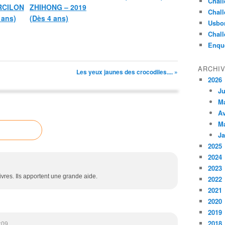
Chall
RCILON
ZHIHONG – 2019
Chall
 ans)
(Dès 4 ans)
Usbo
Chall
Enqu
ARCHI
Les yeux jaunes des crocodiles.... »
2026
Ju
M
Av
M
Ja
2025
2024
2023
 livres. Ils apportent une grande aide.
2022
2021
2020
2019
2018
:09