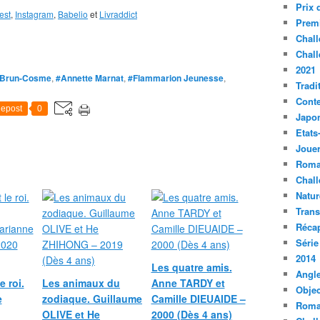
Prix 
est
,
Instagram
,
Babelio
et
Livraddict
Premi
Chall
Chall
2021
 Brun-Cosme
,
#Annette Marnat
,
#Flammarion Jeunesse
,
Tradi
Conte
epost
0
Japo
Etats
Jouer
Roma
Chall
Natur
Tran
Récap
Série
2014
Les quatre amis.
Angle
e roi.
Les animaux du
Anne TARDY et
Objec
e
zodiaque. Guillaume
Camille DIEUAIDE –
Roma
OLIVE et He
2000 (Dès 4 ans)