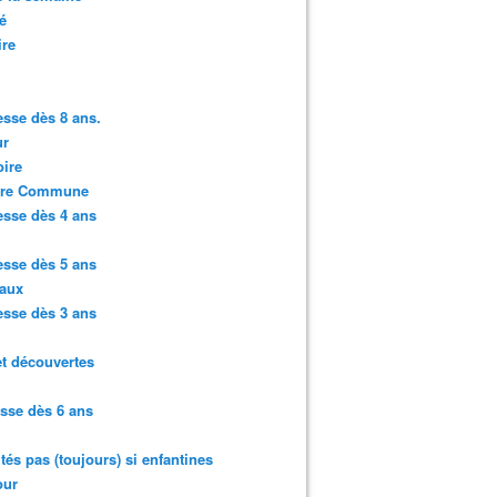
é
ire
sse dès 8 ans.
r
ire
ure Commune
sse dès 4 ans
sse dès 5 ans
aux
sse dès 3 ans
et découvertes
sse dès 6 ans
ités pas (toujours) si enfantines
ur