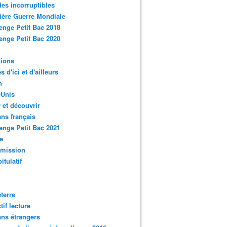
des incorruptibles
ère Guerre Mondiale
enge Petit Bac 2018
enge Petit Bac 2020
tions
s d'ici et d'ailleurs
n
-Unis
 et découvrir
ns français
enge Petit Bac 2021
e
smission
itulatif
terre
tif lecture
ns étrangers