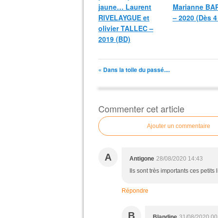
jaune… Laurent
Marianne BA
RIVELAYGUE et
– 2020 (Dès 4
olivier TALLEC –
2019 (BD)
« Dans la toile du passé....
Commenter cet article
Ajouter un commentaire
A
Antigone
28/08/2020 14:43
Ils sont très importants ces petits
Répondre
B
Blandine
31/08/2020 00