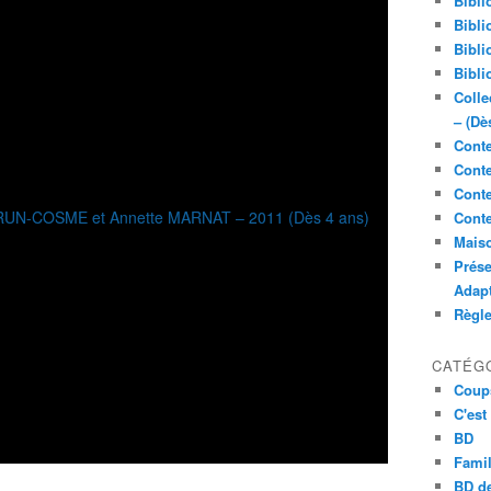
Bibli
Bibli
Bibli
Bibli
Colle
– (Dè
Conte
Conte
Conte
Conte
Maiso
Prése
Adap
Règl
CATÉG
Coup
C'est
BD
Famil
BD de