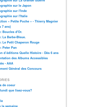
ographie sur La Grande Guerre
ographie sur le Japon
ographie sur l'Inde
ographie sur l'Italie
ction « Petite Poche » - Thierry Magnier
s 7 ans)
: Boucles d'Or.
: La Barbe-Bleue.
: Le Petit Chaperon Rouge
: Peter Pan
n d’éditions Quelle Histoire - Dès 6 ans
ntation des Albums Accessibles
tés - AAA
ement Général des Concours
ORIES
s de coeur
 lundi que lisez-vous?
le
 la semaine