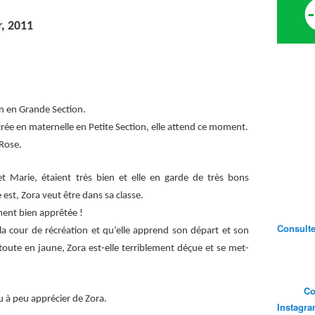
, 2011
fin en Grande Section.
ntrée en maternelle en Petite Section, elle attend ce moment.
 Rose.
t Marie, étaient très bien et elle en garde de très bons
 est, Zora veut être dans sa classe.
ement bien apprêtée !
Consultez
 la cour de récréation et qu’elle apprend son départ et son
ute en jaune, Zora est-elle terriblement déçue et se met-
Co
u à peu apprécier de Zora.
Instagr