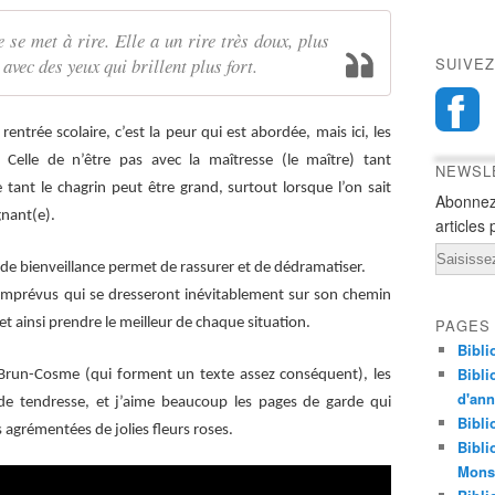
e se met à rire. Elle a un rire très doux, plus
avec des yeux qui brillent plus fort.
SUIVEZ
entrée scolaire, c’est la peur qui est abordée, mais ici, les
 Celle de n’être pas avec la maîtresse (le maître) tant
NEWSL
le tant le chagrin peut être grand, surtout lorsque l’on sait
Abonnez
gnant(e).
articles 
Email
t de bienveillance permet de rassurer et de dédramatiser.
x imprévus qui se dresseront inévitablement sur son chemin
 et ainsi prendre le meilleur de chaque situation.
PAGES
Bibli
Bibli
run-Cosme (qui forment un texte assez conséquent), les
d'an
de tendresse, et j’aime beaucoup les pages de garde qui
Bibli
s agrémentées de jolies fleurs roses.
Bibli
Monst