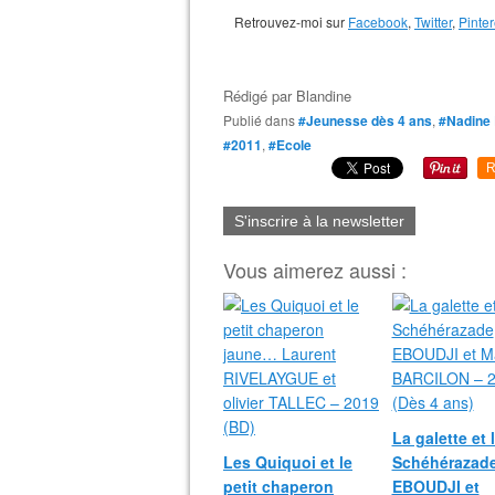
Retrouvez-moi sur
Facebook
,
Twitter
,
Pinter
Rédigé par
Blandine
Publié dans
#Jeunesse dès 4 ans
,
#Nadine
#2011
,
#Ecole
R
S'inscrire à la newsletter
Vous aimerez aussi :
La galette et l
Les Quiquoi et le
Schéhérazad
petit chaperon
EBOUDJI et