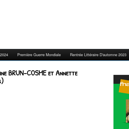
2024
Première Guerre Mondiale
Rentrée Littéraire D'automne 2023
adine BRUN-COSME et Annette
s)