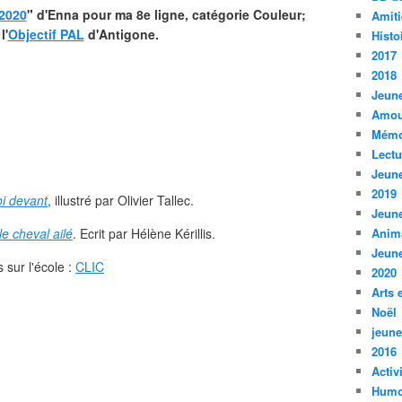
 2020
" d'Enna pour ma 8e ligne, catégorie Couleur;
Amiti
l'
Objectif PAL
d'Antigone.
Histo
2017
2018
Jeune
Amou
Mémo
Lect
Jeune
2019
i devant
, illustré par Olivier Tallec.
Jeune
e cheval ailé
. Ecrit par Hélène Kérillis.
Anim
Jeune
sur l'école :
CLIC
2020
Arts 
Noël
jeune
2016
Activ
Humo