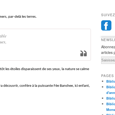
SUIVEZ
ers, par-delà les terres.
able
NEWSL
gues,
Abonnez
articles 
Email
tôt les étoiles disparaissent de ses yeux, la nature se calme
PAGES
Bibli
dra découvrir,
confère à la puissante Fée Banshee, ici enfant,
Bibli
d'an
Bibli
Bibli
Monst