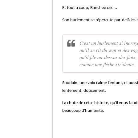
Et tout à coup, Banshee crie...
Son hurlement se répercute par-delà les m
C'est un hurlement si incroy
qu’il se rit du vent et des va
qu'il file au-dessus des flots,
comme une flèche stridente.
Soudain, une voix calme l'enfant, et aussi
lentement, doucement.
La chute de cette histoire, qu'il vous fau
beaucoup d'humanité.