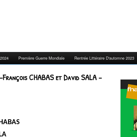
2024
Première Guerre Mondiale
Rentrée Littéraire D'automne 2023
an-François CHABAS et David SALA –
CHABAS
ALA