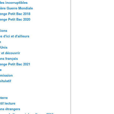
des incorruptibles
ère Guerre Mondiale
enge Petit Bac 2018
enge Petit Bac 2020
tions
s d'ici et d'ailleurs
n
-Unis
 et découvrir
ns français
enge Petit Bac 2021
e
smission
itulatif
terre
tif lecture
ns étrangers