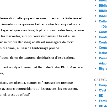
Bibli
Bibli
Bibli
Bibli
te émotionnelle qui peut secouer un enfant à l'intérieur et
Colle
jolie métaphore qui nous fait remonter les temps et nous
– (Dè
ogie celtique irlandaise, la plus puissante des fées, la reine
Conte
 les merveilles, aux pouvoirs immenses. Elle est aussi
Conte
Conte
vait sa propre Banshee) et elle est messagère de mort
Conte
n ni animal, au sein de l'entourage proche.
Maiso
Prése
iques, riches de textures, de détails et d'inspirations.
Adap
tent au style luxuriant et fleuri de Gustav Klimt. Avec son
Règl
tre,
CATÉG
efface. Les oiseaux, plantes et fleurs se font presque
Coup
 avec ce crayonné blanc qui les gravent, les incrustent.
C'est
iel, presque olfactif.
BD
Famil
BD de