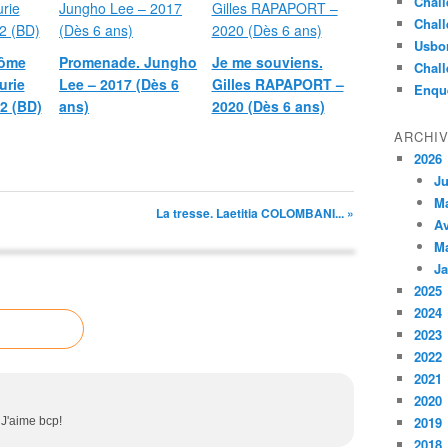
Chall
Chall
Usbo
rôme
Promenade. Jungho
Je me souviens.
Chall
urie
Lee – 2017 (Dès 6
Gilles RAPAPORT –
Enqu
2 (BD)
ans)
2020 (Dès 6 ans)
ARCHI
2026
Ju
M
La tresse. Laetitia COLOMBANI... »
Av
M
Ja
2025
2024
2023
2022
2021
2020
2019
 J'aime bcp!
2018