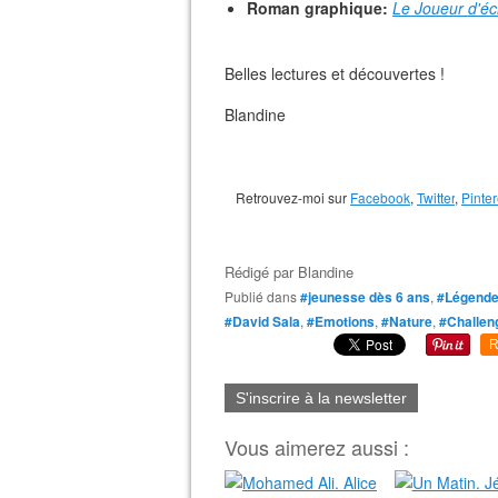
Roman graphique:
Le Joueur d'é
Belles lectures et découvertes !
Blandine
Retrouvez-moi sur
Facebook
,
Twitter
,
Pinter
Rédigé par
Blandine
Publié dans
#jeunesse dès 6 ans
,
#Légend
#David Sala
,
#Emotions
,
#Nature
,
#Challen
R
S'inscrire à la newsletter
Vous aimerez aussi :