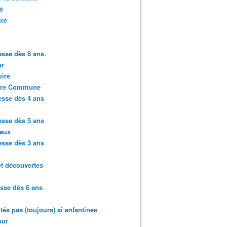
é
ire
sse dès 8 ans.
r
ire
ure Commune
sse dès 4 ans
sse dès 5 ans
aux
sse dès 3 ans
et découvertes
sse dès 6 ans
ités pas (toujours) si enfantines
ur