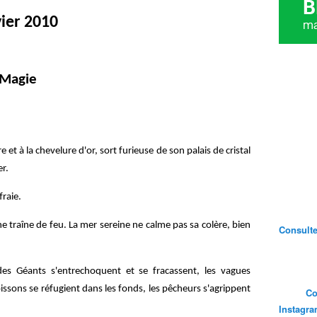
ier 2010
 Magie
et à la chevelure d'or, sort furieuse de son palais de cristal
er.
fraie.
ne traîne de feu. La mer sereine ne calme pas sa colère, bien
Consultez
es Géants s'entrechoquent et se fracassent, les vagues
oissons se réfugient dans les fonds, les pêcheurs s'agrippent
Co
Instagr