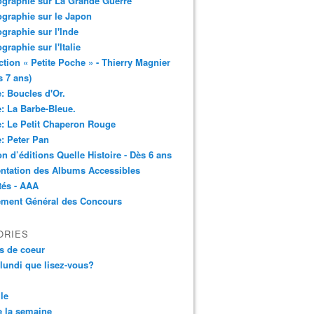
ographie sur La Grande Guerre
ographie sur le Japon
ographie sur l'Inde
ographie sur l'Italie
ction « Petite Poche » - Thierry Magnier
s 7 ans)
: Boucles d'Or.
: La Barbe-Bleue.
: Le Petit Chaperon Rouge
: Peter Pan
n d’éditions Quelle Histoire - Dès 6 ans
ntation des Albums Accessibles
tés - AAA
ement Général des Concours
ORIES
s de coeur
 lundi que lisez-vous?
le
 la semaine