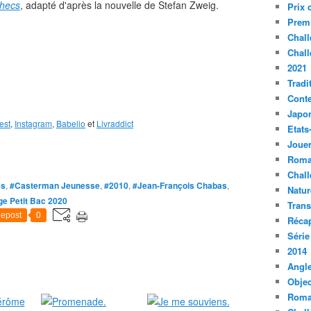
checs
, adapté d'après la nouvelle de Stefan Zweig.
Prix 
Premi
Chall
Chall
2021
Tradi
Conte
Japo
est
,
Instagram
,
Babelio
et
Livraddict
Etats
Jouer
Roma
Chall
es
,
#Casterman Jeunesse
,
#2010
,
#Jean-François Chabas
,
Natur
ge Petit Bac 2020
Tran
epost
0
Récap
Série
2014
Angle
Objec
Roma