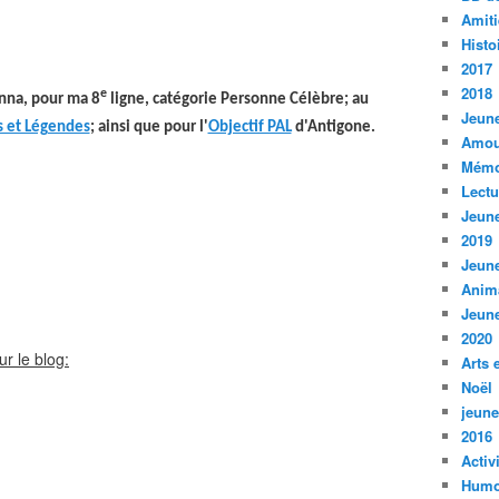
Amiti
Histo
2017
2018
e
nna, pour ma 8
ligne, catégorie Personne Célèbre; au
Jeune
 et Légendes
; ainsi que pour l'
Objectif PAL
d'Antigone.
Amou
Mémo
Lect
Jeune
2019
Jeune
Anim
Jeune
2020
r le blog:
Arts 
Noël
jeune
2016
Activ
Humo