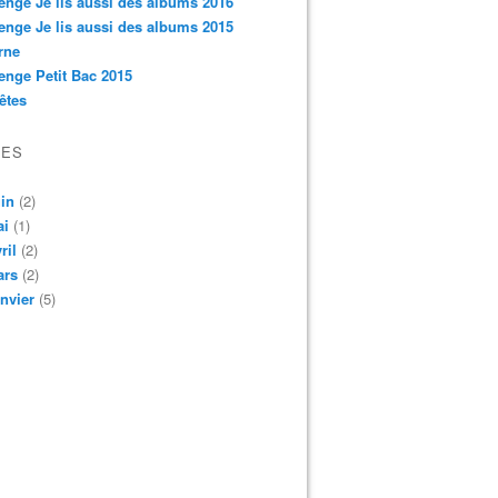
enge Je lis aussi des albums 2016
enge Je lis aussi des albums 2015
rne
enge Petit Bac 2015
êtes
VES
in
(2)
ai
(1)
ril
(2)
ars
(2)
nvier
(5)