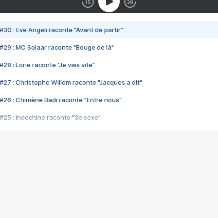
#30 : Eve Angeli raconte "Avant de partir"
#29 : MC Solaar raconte "Bouge de là"
28 : Lorie raconte "Je vais vite"
#27 : Christophe Willem raconte "Jacques a dit"
#26 : Chimène Badi raconte "Entre nous"
#25 : Indochine raconte "3e sexe"
#24 : Zaho raconte "C'est chelou"
#23 : Patrick Bruel raconte "Au café des délices"
#22 : Kyo raconte "Le chemin"
#21 : Nolwenn Leroy raconte "Cassé"
#20 : Patrick Hernandez raconte "Born to be alive"