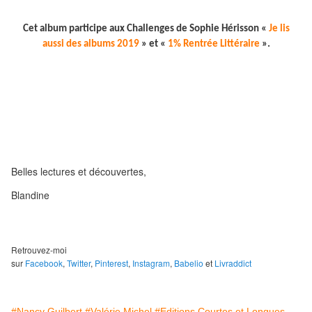
Cet album participe aux Challenges de Sophie Hérisson «
Je lis
aussi des albums 2019
» et «
1% Rentrée Littéraire
».
Belles lectures et découvertes,
Blandine
Retrouvez-moi
sur
Facebook
,
Twitter
,
Pinterest
,
Instagram
,
Babelio
et
Livraddict
#Nancy Guilbert
#Valérie Michel
#Editions Courtes et Longues