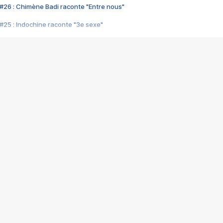
#26 : Chimène Badi raconte "Entre nous"
#25 : Indochine raconte "3e sexe"
#24 : Zaho raconte "C'est chelou"
#23 : Patrick Bruel raconte "Au café des délices"
#22 : Kyo raconte "Le chemin"
#21 : Nolwenn Leroy raconte "Cassé"
#20 : Patrick Hernandez raconte "Born to be alive"
#19 : Lorie raconte "Près de moi"
#18 : Michael Jones raconte "A nos actes manqués" (avec Jean-Jacque
#17 : Khaled raconte "Aïcha"
#16 : Corneille raconte "Parce qu'on vient de loin"
#15 : Indochine raconte "L'aventurier"
14 : Lorie raconte "Sur un air latino"