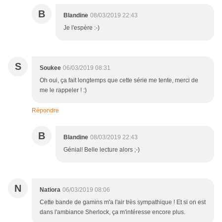
B
Blandine
08/03/2019 22:43
Je l'espère :-)
S
Soukee
06/03/2019 08:31
Oh oui, ça fait longtemps que cette série me tente, merci de
me le rappeler ! :)
Répondre
B
Blandine
08/03/2019 22:43
Génial! Belle lecture alors ;-)
N
Natiora
06/03/2019 08:06
Cette bande de gamins m'a l'air très sympathique ! Et si on est
dans l'ambiance Sherlock, ça m'intéresse encore plus.