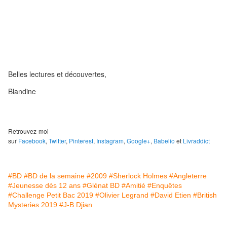
Belles lectures et découvertes,
Blandine
Retrouvez-moi
sur
Facebook
,
Twitter
,
Pinterest
,
Instagram
,
Google+
,
Babelio
et
Livraddict
#BD
#BD de la semaine
#2009
#Sherlock Holmes
#Angleterre
#Jeunesse dès 12 ans
#Glénat BD
#Amitié
#Enquêtes
#Challenge Petit Bac 2019
#Olivier Legrand
#David Etien
#British
Mysteries 2019
#J-B Djian