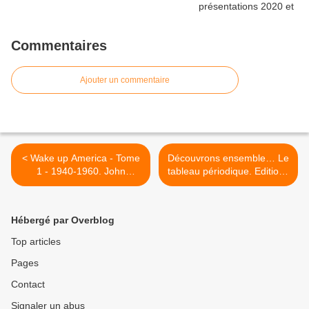
Commentaires
Ajouter un commentaire
< Wake up America - Tome
Découvrons ensemble… Le
1 - 1940-1960. John
tableau périodique. Editions
LEWIS, Andrew AYDIN et
Usborne – 2019 (Dès 8
Nate POWELL - 2014 (BD)
ans) >
Hébergé par Overblog
Top articles
Pages
Contact
Signaler un abus