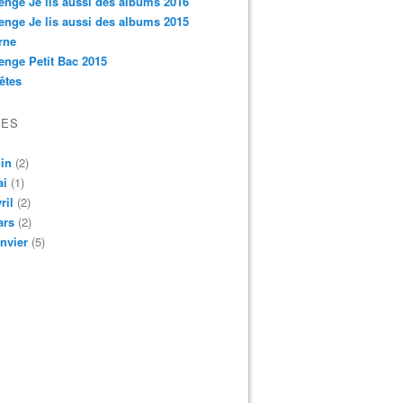
enge Je lis aussi des albums 2016
enge Je lis aussi des albums 2015
rne
enge Petit Bac 2015
êtes
VES
in
(2)
ai
(1)
ril
(2)
ars
(2)
nvier
(5)