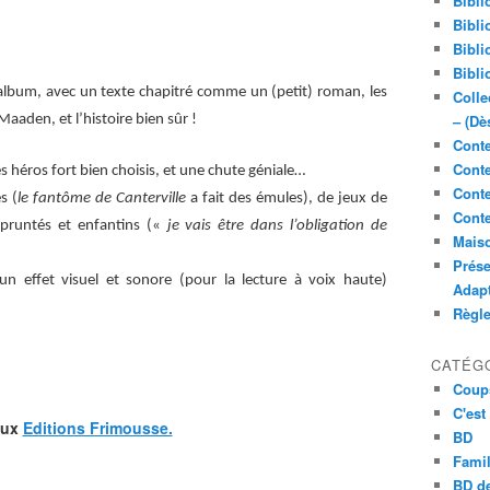
Bibli
Bibli
Bibli
Bibli
 album, avec un texte chapitré comme un (petit) roman, les
Colle
– (Dè
Maaden, et l’histoire bien sûr !
Conte
Conte
des héros fort bien choisis, et une chute géniale…
Conte
s (
le fantôme de Canterville
a fait des émules), de jeux de
Conte
empruntés et enfantins («
je vais être dans l’obligation de
Maiso
Prése
un effet visuel et sonore (pour la lecture à voix haute)
Adap
Règl
CATÉG
Coup
C'est
aux
Editions Frimousse.
BD
Famil
BD de