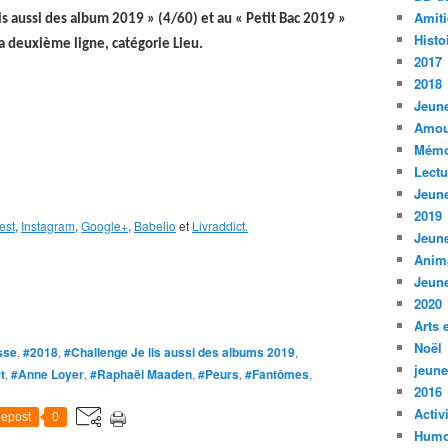
Amiti
is aussi des album 2019 » (4/60) et au « Petit Bac 2019 »
Histo
a deuxième ligne, catégorie Lieu.
2017
2018
Jeune
Amou
Mémo
Lect
Jeune
2019
est
,
Instagram
,
Google+
,
Babelio
et
Livraddict.
Jeune
Anim
Jeune
2020
Arts 
Noël
sse
,
#2018
,
#Challenge Je lis aussi des albums 2019
,
jeune
t
,
#Anne Loyer
,
#Raphaël Maaden
,
#Peurs
,
#Fantômes
,
2016
Activ
epost
0
Humo