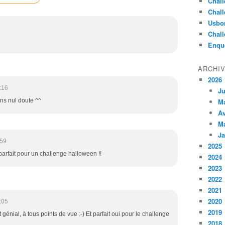
Chall
Chall
Usbo
Chall
Enqu
ARCHI
2026
:16
Ju
 sans nul doute ^^
M
Av
M
Ja
:59
2025
 parfait pour un challenge halloween !!
2024
2023
2022
2021
2020
:05
2019
génial, à tous points de vue :-) Et parfait oui pour le challenge
2018