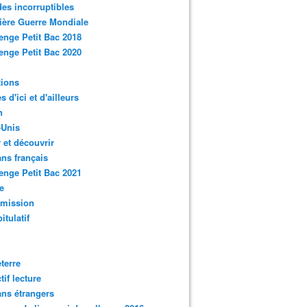
des incorruptibles
ère Guerre Mondiale
enge Petit Bac 2018
enge Petit Bac 2020
tions
s d'ici et d'ailleurs
n
-Unis
 et découvrir
ns français
enge Petit Bac 2021
e
smission
itulatif
terre
tif lecture
ns étrangers