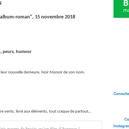
N
"L'album-roman", 15 novembre 2018
 peurs, humour
ns leur nouvelle demeure,
Noir Manoir
de son nom.
Consultez
tre vents, livré aux éléments, tout craque de partout…
Co
Instagr
fait autant de bruits qu’un film d’horreur !