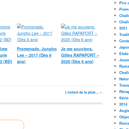
Prix 
Premi
Chall
Chall
2021
Tradi
Conte
Japo
rôme
Promenade. Jungho
Je me souviens.
Etats
urie
Lee – 2017 (Dès 6
Gilles RAPAPORT –
Jouer
2 (BD)
ans)
2020 (Dès 6 ans)
Roma
Chall
Natur
Tran
Récap
L'enfant de la pluie.... »
Série
2014
Angle
Objec
Roma