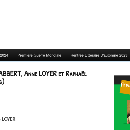
2024
Première Guerre Mondiale
Rentrée Littéraire D'automne 2023
HABBERT, Anne LOYER et Raphaël
s)
e LOYER