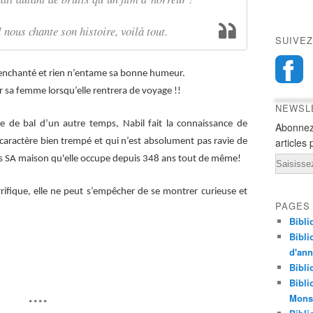
l nous chante son histoire, voilà tout.
SUIVEZ
é, enchanté et rien n’entame sa bonne humeur.
ur sa femme lorsqu’elle rentrera de voyage !!
NEWSL
le de bal d’un autre temps, Nabil fait la connaissance de
Abonnez
articles 
caractère bien trempé et qui n’est absolument pas ravie de
ans SA maison qu'elle occupe depuis 348 ans tout de même!
Email
rrifique, elle ne peut s’empêcher de se montrer curieuse et
PAGES
Bibli
Bibli
d'an
Bibli
Bibli
Monst
****