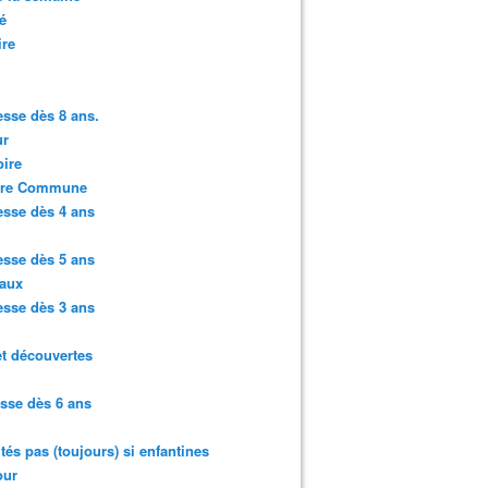
é
ire
sse dès 8 ans.
r
ire
ure Commune
sse dès 4 ans
sse dès 5 ans
aux
sse dès 3 ans
et découvertes
sse dès 6 ans
ités pas (toujours) si enfantines
ur