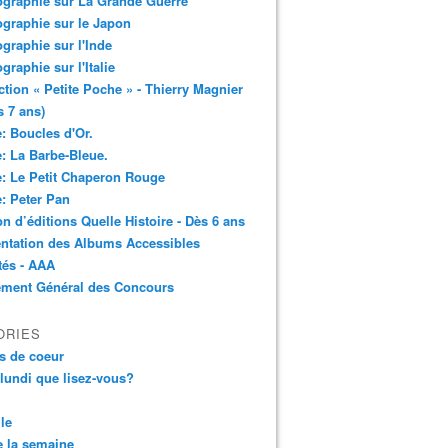
ographie sur La Grande Guerre
ographie sur le Japon
ographie sur l'Inde
ographie sur l'Italie
ction « Petite Poche » - Thierry Magnier
s 7 ans)
: Boucles d'Or.
: La Barbe-Bleue.
: Le Petit Chaperon Rouge
: Peter Pan
n d’éditions Quelle Histoire - Dès 6 ans
ntation des Albums Accessibles
tés - AAA
ement Général des Concours
ORIES
s de coeur
 lundi que lisez-vous?
le
 la semaine