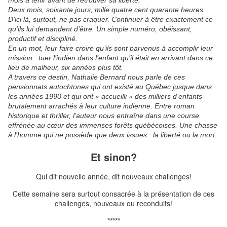
mois à tenir avant de retrouver sa liberté.
Deux mois, soixante jours, mille quatre cent quarante heures.
D’ici là, surtout, ne pas craquer. Continuer à être exactement ce
qu’ils lui demandent d’être. Un simple numéro, obéissant,
productif et discipliné.
En un mot, leur faire croire qu’ils sont parvenus à accomplir leur
mission : tuer l’indien dans l’enfant qu’il était en arrivant dans ce
lieu de malheur, six années plus tôt.
A travers ce destin, Nathalie Bernard nous parle de ces
pensionnats autochtones qui ont existé au Québec jusque dans
les années 1990 et qui ont « accueilli » des milliers d’enfants
brutalement arrachés à leur culture indienne. Entre roman
historique et thriller, l’auteur nous entraîne dans une course
effrénée au cœur des immenses forêts québécoises. Une chasse
à l’homme qui ne possède que deux issues : la liberté ou la mort.
Et sinon?
Qui dit nouvelle année, dit nouveaux challenges!
Cette semaine sera surtout consacrée à la présentation de ces
challenges, nouveaux ou reconduits!
*****