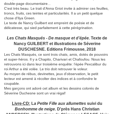
double-page documentaire...
C'est très beau. Le trait d'Anna Griot invite à admirer ces feuilles,
troncs, fruits, ces teintes et particularités. Il a un petit quelque
chose d'Ilya Green.
Le texte de Nancy Guilbert est empreint de poésie et de
délicatesse, qui sied parfaitement à cette pérégrination.
Les Chats Masqués - De masque et d’épée.
Texte de
Nancy GUILBERT et illustrations de Séverine
DUSCHESNE. Editions Frimousse, 2018
Les Chats Masqués, ce sont trois chats, amis, dotés de pouvoirs
et super-héros. Il y a Chapito, Charivari et Chafoufou. Nous les
retrouvons ici dans leur troisième enquête: l’épée Pexcalibur du
roi Arthur a été volée. Le trio doit retrouver le voleur.
Au moyen de rébus, devinettes, jeux d'observation, le petit
lecteur est amené à récolter des indices et à confondre le
coupable.
Mes garçons ont adoré cet album et les dessins colorés de
Séverine Duchesne sont un vrai régal!
Livre-CD:
L
a Petite Fille aux allumettes
suivi du
Bonhomme de neige
. D'près Hans Christian