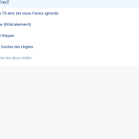
 DayZ
 a 13 ans (et vous l'avez ignoré)
e (littéralement)
im Rayan
 toutes les règles
s les jeux vidéo
us choquant de Rockstar ? - Le scandale BULLY
e plus moche de Steam
du RÊVE tourne au CAUCHEMAR
pendant 8 heures
it… à tort
umiliés par un jeu vidéo
ire - Final Fantasy 8