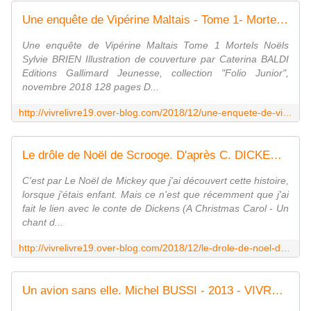
Une enquête de Vipérine Maltais - Tome 1- Mortels Noëls. Sylvie BRIEN - 2018 (Dès 10 ans) - VIVRELIVRE
Une enquête de Vipérine Maltais Tome 1 Mortels Noëls
Sylvie BRIEN Illustration de couverture par Caterina BALDI
Editions Gallimard Jeunesse, collection "Folio Junior",
novembre 2018 128 pages D...
http://vivrelivre19.over-blog.com/2018/12/une-enquete-de-viperine-maltais-tome-1-mortels-noels.sylvie-brien-2018-des-10-ans.html
Le drôle de Noël de Scrooge. D'après C. DICKENS - 2009 (Dès 10 ans) (Album + film) - VIVRELIVRE
C'est par Le Noël de Mickey que j'ai découvert cette histoire,
lorsque j'étais enfant. Mais ce n'est que récemment que j'ai
fait le lien avec le conte de Dickens (A Christmas Carol - Un
chant d...
http://vivrelivre19.over-blog.com/2018/12/le-drole-de-noel-de-scrooge.d-apres-c.dickens-2009-des-10-ans-album-film.html
Un avion sans elle. Michel BUSSI - 2013 - VIVRELIVRE