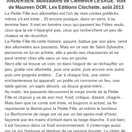
ANDERSEN. Illustrations de Clémence LESAGE. Voix
de Maureen DOR. Les Editions Clochette, août 2013
La Petite Fille aux allumettes
est l'un de mes contes préférés,
même s'il est triste... Et encore puisque, dans un sens, il se
termine bien. Il met en lumière ceux qui passent les Fêtes seuls,
ceux que la vie n'épargne pas, ceux qui recherchent un peu de
chaleur et de réconfort.
La Petite Fille de cette histoire, pauvre, battue par son père, vend
des allumettes aux passants. Mais en ce soir de Saint-Sylvestre,
personne ne lui en achète, elle a perdu ses chaussures et ne
peut rentrer chez elle sans un sou en poche.
Alors elle se trouve un coin, et dans l’espoir de se réchauffer un
peu, gratte une allumette, puis une autre, puis encore une autre,
puis une poignée entière... Car à chaque fois, une vision
enchanteresse lui apparaît: un poêle où ronronne un feu, une
table garnie, un sapin décoré, sa douce grand-mère...
Au matin, les passants découvrent le corps inerte de la Petite
Fille et chacun y va de son mot: froid, critique, distant, chagrin...
Mais bien que ce conte soit triste, et toujours si actuel, sa fin
représente la liberté pour la Petite Fille, et même le bonheur.
Le Bonhomme de neige
est né par un bel après-midi d'hiver,
façonné par les mains d'enfant dans la neige blanche. Il est bien,
il est heureux dans ce froid environnement. Il s'interroge aussi
sur ce qui l'entoure et déplore de ne pouvoir bouger. Le chien de