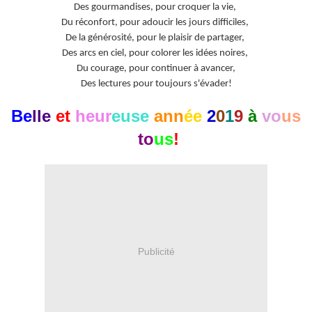
Des gourmandises, pour croquer la vie,
Du réconfort, pour adoucir les jours difficiles,
De la générosité, pour le plaisir de partager,
Des arcs en ciel, pour colorer les idées noires,
Du courage, pour continuer à avancer,
Des lectures pour toujours s'évader!
Be
lle
et
heur
euse
ann
ée
2
0
1
9
à
vo
us
to
us
!
Publicité