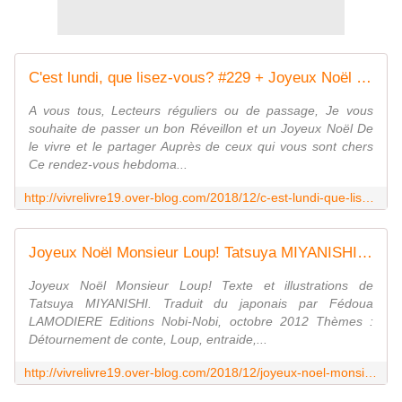
C'est lundi, que lisez-vous? #229 + Joyeux Noël - VIVRELIVRE
A vous tous, Lecteurs réguliers ou de passage, Je vous
souhaite de passer un bon Réveillon et un Joyeux Noël De
le vivre et le partager Auprès de ceux qui vous sont chers
Ce rendez-vous hebdoma...
http://vivrelivre19.over-blog.com/2018/12/c-est-lundi-que-lisez-vous-229.html
Joyeux Noël Monsieur Loup! Tatsuya MIYANISHI - 2012 (Dès 4 ans) - VIVRELIVRE
Joyeux Noël Monsieur Loup! Texte et illustrations de
Tatsuya MIYANISHI. Traduit du japonais par Fédoua
LAMODIERE Editions Nobi-Nobi, octobre 2012 Thèmes :
Détournement de conte, Loup, entraide,...
http://vivrelivre19.over-blog.com/2018/12/joyeux-noel-monsieur-loup-tatsuya-miyanishi-2012-des-4-ans.html