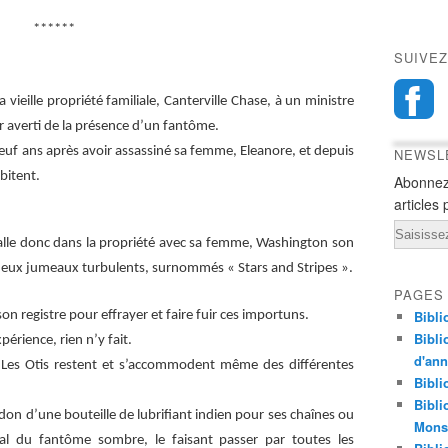
******
SUIVEZ
a vieille propriété familiale, Canterville Chase, à un ministre
r averti de la présence d’un fantôme.
euf ans après avoir assassiné sa femme, Eleanore, et depuis
NEWSL
abitent.
Abonnez
articles 
Email
stalle donc dans la propriété avec sa femme, Washington son
 les deux jumeaux turbulents, surnommés « Stars and Stripes ».
PAGES
Bibli
n registre pour effrayer et faire fuir ces importuns.
Bibli
périence, rien n’y fait.
d'an
Les Otis restent et s’accommodent même des différentes
Bibli
Bibli
don d’une bouteille de lubrifiant indien pour ses chaînes ou
Monst
al du fantôme sombre, le faisant passer par toutes les