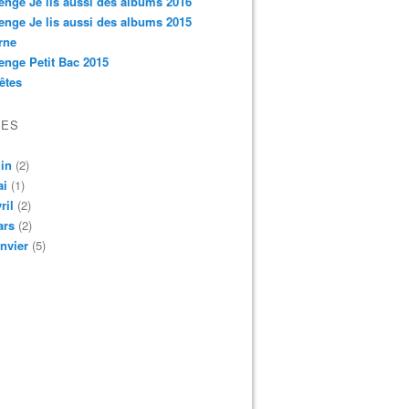
enge Je lis aussi des albums 2016
enge Je lis aussi des albums 2015
rne
enge Petit Bac 2015
êtes
VES
in
(2)
ai
(1)
ril
(2)
ars
(2)
nvier
(5)