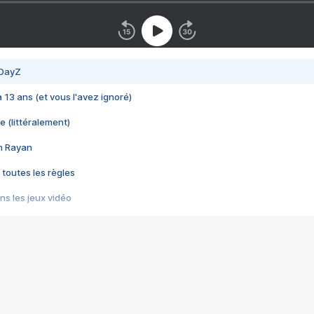
 DayZ
 a 13 ans (et vous l'avez ignoré)
e (littéralement)
im Rayan
 toutes les règles
s les jeux vidéo
us choquant de Rockstar ? - Le scandale BULLY
e plus moche de Steam
du RÊVE tourne au CAUCHEMAR
pendant 8 heures