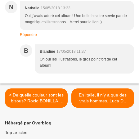
N
Nathalie
15/05/2018 13:23
Oui, j'avais adoré cet album ! Une belle histoire servie par de
magnifiques illustrations... Merci pour le lien ;)
Répondre
B
Blandine
17/05/2018 11:37
Oh oui les illustrations, le gros point fort de cet
album!
< De quelle couleur sont les
En Italie, il n’y a que des
bisous? Rocio BONILLA –
vrais hommes. Luca DE
2016 (Dès 3 ans)
SANTIS et Sara COLAONE
– 2010 (BD) >
Hébergé par Overblog
Top articles