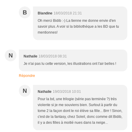
B
Blandine
18/03/2018 21:31
Oh merci Bidib :-) La tienne me donne envie d'en
savoir plus. A voir si la bibliothèque a les BD que tu
mentionnes!
N
Nathalie
18/03/2018 08:31
Je n'ai pas lu cette version, les illustrations ont l'air belles !
Répondre
N
Nathalie
19/03/2018 10:01
Pour la bd, une trilogie (série pas terminée ?) très
violente si je me souviens bien. Surtout à partir du
tome 2 la façon dont le roi élève sa fille... Brrr ! Sinon,
c'est de la fantasy, chez Soleil, donc comme dit Bidib,
il y a des filles à moitié nues dans la neige...