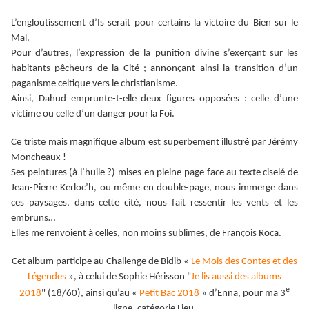
L’engloutissement d’Is serait pour certains la victoire du Bien sur le
Mal.
Pour d’autres, l’expression de la punition divine s’exerçant sur les
habitants pêcheurs de la Cité ; annonçant ainsi la transition d’un
paganisme celtique vers le christianisme.
Ainsi, Dahud emprunte-t-elle deux figures opposées : celle d’une
victime ou celle d’un danger pour la Foi.
Ce triste mais magnifique album est superbement illustré par Jérémy
Moncheaux !
Ses peintures (à l’huile ?) mises en pleine page face au texte ciselé de
Jean-Pierre Kerloc’h, ou même en double-page, nous immerge dans
ces paysages, dans cette cité, nous fait ressentir les vents et les
embruns…
Elles me renvoient à celles, non moins sublimes, de François Roca.
Cet album participe au Challenge de Bidib «
Le Mois des Contes et des
Légendes
», à celui de Sophie Hérisson "
Je lis aussi des albums
e
2018
" (18/60), ainsi qu’au «
Petit Bac 2018
» d’Enna, pour ma 3
ligne, catégorie Lieu.