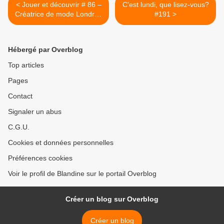
< Jouer et découvrir # 86 –
C'est lundi, que lisez-vous?
Créatrice de mode Londres
#191 >
et New-York - Usborne –
2018 (dès 7 ans)
Hébergé par Overblog
Top articles
Pages
Contact
Signaler un abus
C.G.U.
Cookies et données personnelles
Préférences cookies
Voir le profil de Blandine sur le portail Overblog
Créer un blog sur Overblog
Créer un blog