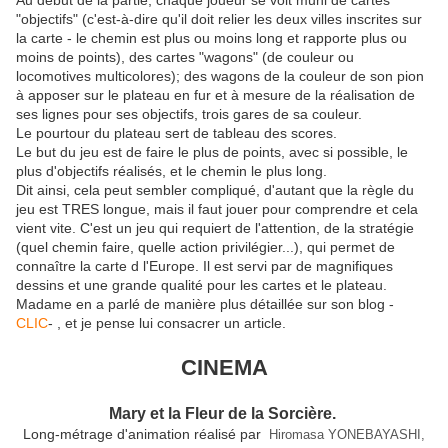
Au début de la partie, chaque joueur se voit muni de cartes
"objectifs" (c'est-à-dire qu'il doit relier les deux villes inscrites sur
la carte - le chemin est plus ou moins long et rapporte plus ou
moins de points), des cartes "wagons" (de couleur ou
locomotives multicolores); des wagons de la couleur de son pion
à apposer sur le plateau en fur et à mesure de la réalisation de
ses lignes pour ses objectifs, trois gares de sa couleur.
Le pourtour du plateau sert de tableau des scores.
Le but du jeu est de faire le plus de points, avec si possible, le
plus d'objectifs réalisés, et le chemin le plus long.
Dit ainsi, cela peut sembler compliqué, d'autant que la règle du
jeu est TRES longue, mais il faut jouer pour comprendre et cela
vient vite. C'est un jeu qui requiert de l'attention, de la stratégie
(quel chemin faire, quelle action privilégier...), qui permet de
connaître la carte d l'Europe. Il est servi par de magnifiques
dessins et une grande qualité pour les cartes et le plateau.
Madame en a parlé de manière plus détaillée sur son blog -
CLIC
- , et je pense lui consacrer un article.
CINEMA
Mary et la Fleur de la Sorcière.
Long-métrage d'animation réalisé par
Hiromasa YONEBAYASHI,