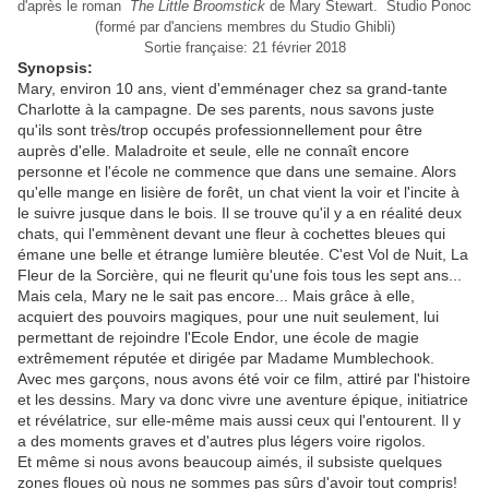
d'après le roman
The Little Broomstick
de Mary
Stewart.
Studio Ponoc
(formé par d'anciens membres du Studio Ghibli)
Sortie française: 21 février 2018
Synopsis:
Mary, environ 10 ans, vient d'emménager chez sa grand-tante
Charlotte à la campagne. De ses parents, nous savons juste
qu'ils sont très/trop occupés professionnellement pour être
auprès d'elle. Maladroite et seule, elle ne connaît encore
personne et l'école ne commence que dans une semaine. Alors
qu'elle mange en lisière de forêt, un chat vient la voir et l'incite à
le suivre jusque dans le bois. Il se trouve qu'il y a en réalité deux
chats, qui l'emmènent devant une fleur à cochettes bleues qui
émane une belle et étrange lumière bleutée. C'est Vol de Nuit, La
Fleur de la Sorcière, qui ne fleurit qu'une fois tous les sept ans...
Mais cela, Mary ne le sait pas encore... Mais grâce à elle,
acquiert des pouvoirs magiques, pour une nuit seulement, lui
permettant de rejoindre l'Ecole Endor, une école de magie
extrêmement réputée et dirigée par Madame Mumblechook.
Avec mes garçons, nous avons été voir ce film, attiré par l'histoire
et les dessins. Mary va donc vivre une aventure épique, initiatrice
et révélatrice, sur elle-même mais aussi ceux qui l'entourent. Il y
a des moments graves et d'autres plus légers voire rigolos.
Et même si nous avons beaucoup aimés, il subsiste quelques
zones floues où nous ne sommes pas sûrs d'avoir tout compris!