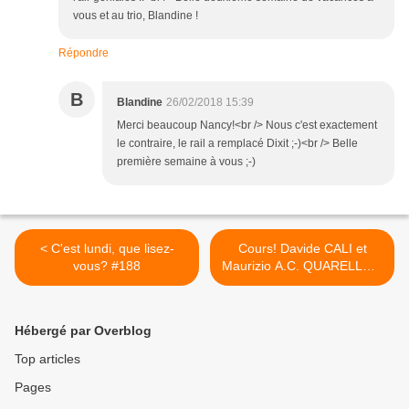
vous et au trio, Blandine !
Répondre
B
Blandine
26/02/2018 15:39
Merci beaucoup Nancy!<br /> Nous c'est exactement
le contraire, le rail a remplacé Dixit ;-)<br /> Belle
première semaine à vous ;-)
< C'est lundi, que lisez-
Cours! Davide CALI et
vous? #188
Maurizio A.C. QUARELLO –
2016 (Dès 8 ans) >
Hébergé par Overblog
Top articles
Pages