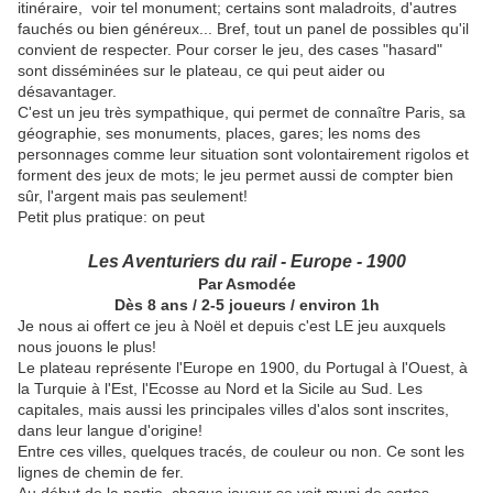
itinéraire, voir tel monument; certains sont maladroits, d'autres
fauchés ou bien généreux... Bref, tout un panel de possibles qu'il
convient de respecter. Pour corser le jeu, des cases "hasard"
sont disséminées sur le plateau, ce qui peut aider ou
désavantager.
C'est un jeu très sympathique, qui permet de connaître Paris, sa
géographie, ses monuments, places, gares; les noms des
personnages comme leur situation sont volontairement rigolos et
forment des jeux de mots; le jeu permet aussi de compter bien
sûr, l'argent mais pas seulement!
Petit plus pratique: on peut
Les Aventuriers du rail - Europe - 1900
Par Asmodée
Dès 8 ans / 2-5 joueurs / environ 1h
Je nous ai offert ce jeu à Noël et depuis c'est LE jeu auxquels
nous jouons le plus!
Le plateau représente l'Europe en 1900, du Portugal à l'Ouest, à
la Turquie à l'Est, l'Ecosse au Nord et la Sicile au Sud. Les
capitales, mais aussi les principales villes d'alos sont inscrites,
dans leur langue d'origine!
Entre ces villes, quelques tracés, de couleur ou non. Ce sont les
lignes de chemin de fer.