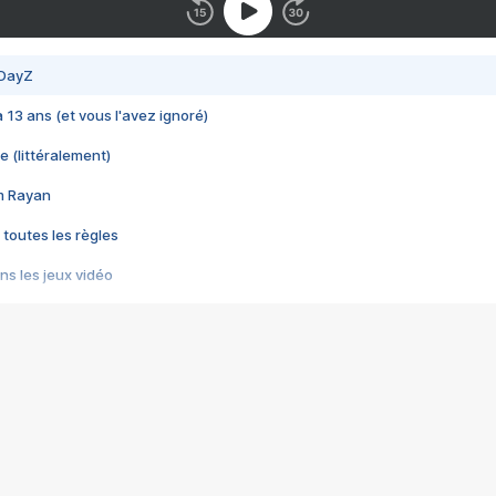
 DayZ
 a 13 ans (et vous l'avez ignoré)
e (littéralement)
im Rayan
 toutes les règles
s les jeux vidéo
us choquant de Rockstar ? - Le scandale BULLY
e plus moche de Steam
du RÊVE tourne au CAUCHEMAR
pendant 8 heures
it… à tort