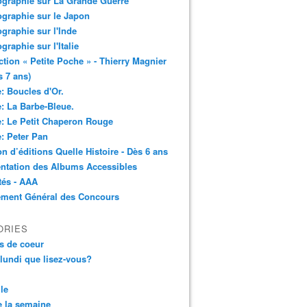
ographie sur La Grande Guerre
ographie sur le Japon
ographie sur l'Inde
ographie sur l'Italie
ction « Petite Poche » - Thierry Magnier
s 7 ans)
: Boucles d'Or.
: La Barbe-Bleue.
: Le Petit Chaperon Rouge
: Peter Pan
n d’éditions Quelle Histoire - Dès 6 ans
ntation des Albums Accessibles
tés - AAA
ement Général des Concours
ORIES
s de coeur
 lundi que lisez-vous?
le
 la semaine