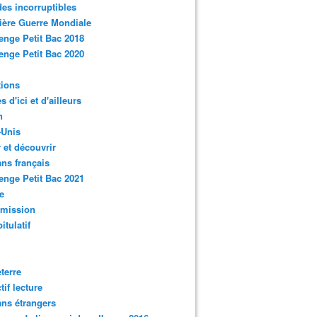
des incorruptibles
ère Guerre Mondiale
enge Petit Bac 2018
enge Petit Bac 2020
tions
s d'ici et d'ailleurs
n
-Unis
 et découvrir
ns français
enge Petit Bac 2021
e
smission
itulatif
terre
tif lecture
ns étrangers