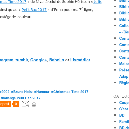
Bibli
tmas Time 2017
» de Mya, à celui de Sophie Hérisson «
Je lis
Bibli
e
ainsi qu’au «
Petit Bac 2017
» d’Enna pour ma 7
ligne,
Bibli
catégorie couleur.
Bibli
Colle
– (Dè
Conte
Conte
Conte
Conte
stagram
,
tumblr
,
Google+
,
Babelio
et
Livraddict
Maiso
Prése
Adap
Règl
#2004
,
#Bruno Heitz
,
#Humour
,
#Christmas Time 2017
,
CATÉG
Challenge Petit Bac 2017
Coup
epost
0
C'est
BD
Famil
BD de