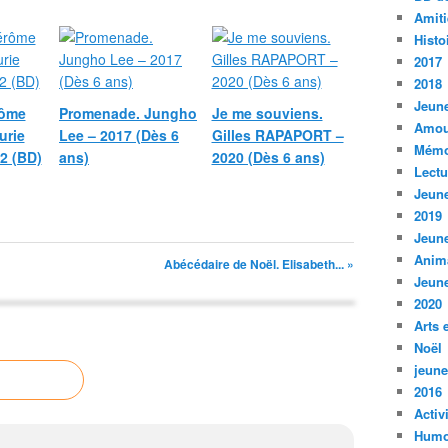
Amiti
Histo
2017
2018
Jeune
rôme
Promenade. Jungho
Je me souviens.
Amou
urie
Lee – 2017 (Dès 6
Gilles RAPAPORT –
Mémo
2 (BD)
ans)
2020 (Dès 6 ans)
Lect
Jeune
2019
Jeune
Anim
Abécédaire de Noël. Elisabeth... »
Jeune
2020
Arts 
Noël
jeune
2016
Activ
Humo