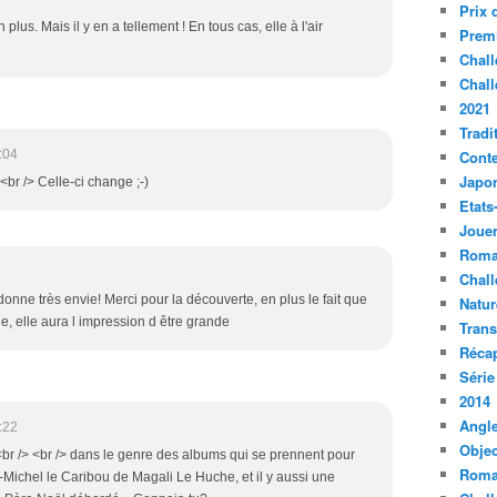
Prix 
plus. Mais il y en a tellement ! En tous cas, elle à l'air
Premi
Chall
Chall
2021
Tradi
:04
Conte
Japo
<br /> Celle-ci change ;-)
Etats
Jouer
Roma
Chall
onne très envie! Merci pour la découverte, en plus le fait que
Natur
le, elle aura l impression d être grande
Tran
Récap
Série
2014
Angle
:22
Objec
<br /> <br /> dans le genre des albums qui se prennent pour
Roma
n-Michel le Caribou de Magali Le Huche, et il y aussi une