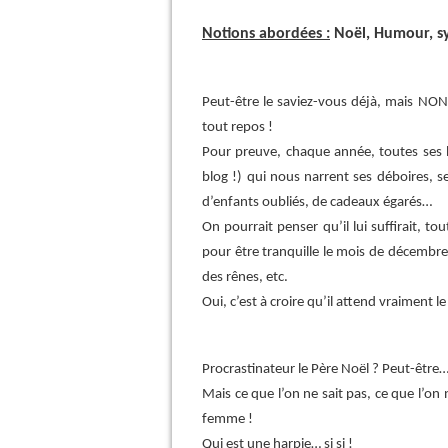
Notions abordées :
Noël, Humour, s
Peut-être le saviez-vous déjà, mais NON ! 
tout repos !
Pour preuve, chaque année, toutes ses his
blog !) qui nous narrent ses déboires, s
d’enfants oubliés, de cadeaux égarés…
On pourrait penser qu’il lui suffirait, 
pour être tranquille le mois de décembre 
des rênes, etc.
Oui, c’est à croire qu’il attend vraiment 
Procrastinateur le Père Noël ? Peut-être
Mais ce que l’on ne sait pas, ce que l’on 
femme !
Qui est une harpie… si si !