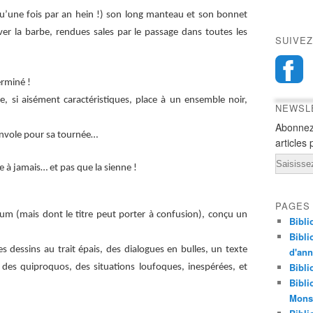
(qu’une fois par an hein !) son long manteau et son bonnet
ver la barbe, rendues sales par le passage dans toutes les
SUIVEZ
erminé !
e, si aisément caractéristiques, place à un ensemble noir,
NEWSL
Abonnez
’envole pour sa tournée…
articles 
Email
ie à jamais… et pas que la sienne !
PAGES
m (mais dont le titre peut porter à confusion), conçu un
Bibli
Bibli
 dessins au trait épais, des dialogues en bulles, un texte
d'an
Bibli
des quiproquos, des situations loufoques, inespérées, et
Bibli
Monst