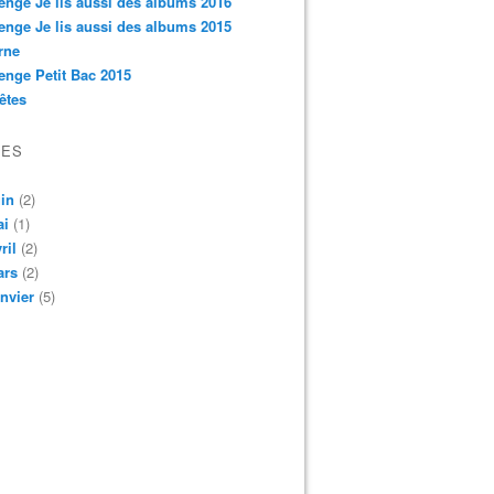
enge Je lis aussi des albums 2016
enge Je lis aussi des albums 2015
rne
enge Petit Bac 2015
êtes
VES
in
(2)
ai
(1)
ril
(2)
ars
(2)
nvier
(5)