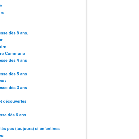
é
ire
sse dès 8 ans.
r
ire
ure Commune
sse dès 4 ans
sse dès 5 ans
aux
sse dès 3 ans
et découvertes
sse dès 6 ans
ités pas (toujours) si enfantines
ur