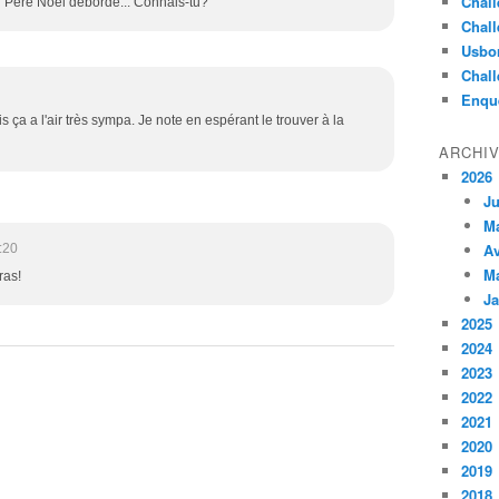
Chall
n Père Noël débordé... Connais-tu?
Chall
Usbo
Chall
Enqu
 ça a l'air très sympa. Je note en espérant le trouver à la
ARCHI
2026
Ju
M
Av
:20
M
ras!
Ja
2025
2024
2023
2022
2021
2020
2019
2018