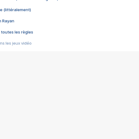
e (littéralement)
im Rayan
 toutes les règles
s les jeux vidéo
us choquant de Rockstar ? - Le scandale BULLY
e plus moche de Steam
du RÊVE tourne au CAUCHEMAR
pendant 8 heures
it… à tort
umiliés par un jeu vidéo
ire - Final Fantasy 8
ti un empire - Age of Empires