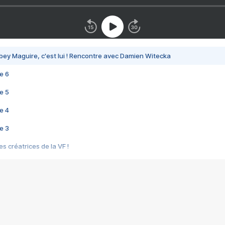
bey Maguire, c'est lui ! Rencontre avec Damien Witecka
e 6
e 5
e 4
e 3
s créatrices de la VF !
e 2
e 1
e Mektoub My Love arrive enfin ! Rencontre avec Shaïn Boumedine et Sal
i : après Toni en famille