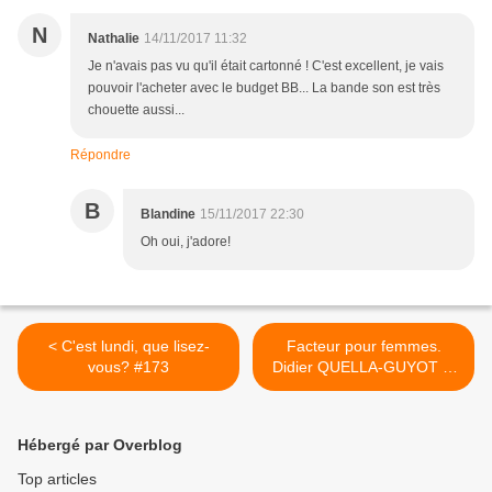
N
Nathalie
14/11/2017 11:32
Je n'avais pas vu qu'il était cartonné ! C'est excellent, je vais
pouvoir l'acheter avec le budget BB... La bande son est très
chouette aussi...
Répondre
B
Blandine
15/11/2017 22:30
Oh oui, j'adore!
< C'est lundi, que lisez-
Facteur pour femmes.
vous? #173
Didier QUELLA-GUYOT et
Sébastien MORICE – 2015
(BD) >
Hébergé par Overblog
Top articles