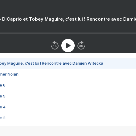
 DiCaprio et Tobey Maguire, c'est lui ! Rencontre avec Dam
bey Maguire, c'est lui ! Rencontre avec Damien Witecka
pher Nolan
e 6
e 5
e 4
e 3
s créatrices de la VF !