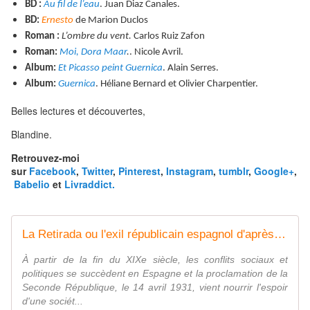
BD :
Au fil de l’eau
. Juan Diaz Canales.
BD:
Ernesto
de Marion Duclos
Roman :
L’ombre du vent.
Carlos Ruiz Zafon
Roman:
Moi, Dora Maar
.
. Nicole Avril.
Album:
Et Picasso peint Guernica
. Alain Serres.
Album:
Guernica
. Héliane Bernard et Olivier Charpentier.
Belles lectures et découvertes,
Blandine.
Retrouvez-moi
sur
Facebook
,
Twitter
,
Pinterest
,
Instagram
,
tumblr
,
Google+
,
Babelio
et
Livraddict.
La Retirada ou l'exil républicain espagnol d'après guerre
À partir de la fin du XIXe siècle, les conflits sociaux et
politiques se succèdent en Espagne et la proclamation de la
Seconde République, le 14 avril 1931, vient nourrir l'espoir
d'une sociét...