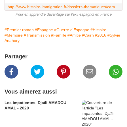
http://www.histoire-immigration.fr/dossiers-thematiques/caracteristiques-migratoires-selon-les-pays-d-origine/la-retirada-ou-l-exil
Pour en apprendre davantage sur l'exil espagnol en France
#Premier roman
#Espagne
#Guerre d'Espagne
#Histoire
#Mémoire
#Transmission
#Famille
#Amitié
#Cairn
#2016
#Sylvie
Anahory
Partager
Vous aimerez aussi
Les impatientes. Djaïli AMADOU
AMAL - 2020