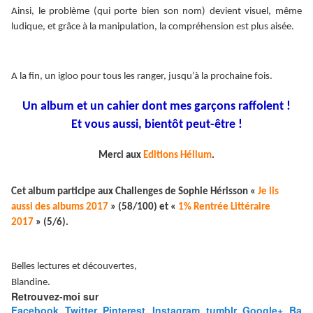
Ainsi, le problème (qui porte bien son nom) devient visuel, même
ludique, et grâce à la manipulation, la compréhension est plus aisée.
A la fin, un igloo pour tous les ranger, jusqu’à la prochaine fois.
Un album et un cahier dont mes garçons raffolent !
Et vous aussi, bientôt peut-être !
Merci aux
Editions Hélium
.
Cet album participe aux Challenges de Sophie Hérisson «
Je lis
aussi des albums 2017
» (58/100) et «
1% Rentrée Littéraire
2017
» (5/6).
Belles lectures et découvertes,
Blandine.
Retrouvez-moi sur
Facebook
,
Twitter
,
Pinterest
,
Instagram
,
tumblr
,
Google+
,
Ba