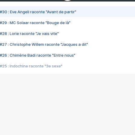
#30 : Eve Angeli raconte "Avant de partir"
#29 : MC Solaar raconte "Bouge de là"
28 : Lorie raconte "Je vais vite"
#27 : Christophe Willem raconte "Jacques a dit"
#26 : Chimène Badi raconte "Entre nous"
#25 : Indochine raconte "3e sexe"
#24 : Zaho raconte "C'est chelou"
#23 : Patrick Bruel raconte "Au café des délices"
#22 : Kyo raconte "Le chemin"
#21 : Nolwenn Leroy raconte "Cassé"
#20 : Patrick Hernandez raconte "Born to be alive"
#19 : Lorie raconte "Près de moi"