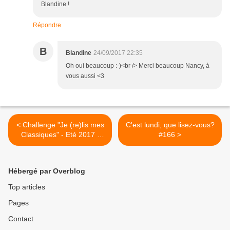
Blandine !
Répondre
B
Blandine
24/09/2017 22:35
Oh oui beaucoup :-)<br /> Merci beaucoup Nancy, à
vous aussi <3
< Challenge "Je (re)lis mes
C'est lundi, que lisez-vous?
Classiques" - Eté 2017 -
#166 >
Chez moi! REUSSI
Hébergé par Overblog
Top articles
Pages
Contact