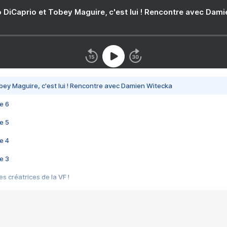
 DiCaprio et Tobey Maguire, c'est lui ! Rencontre avec Dam
bey Maguire, c'est lui ! Rencontre avec Damien Witecka
e 6
e 5
e 4
e 3
s créatrices de la VF !
e 2
e 1