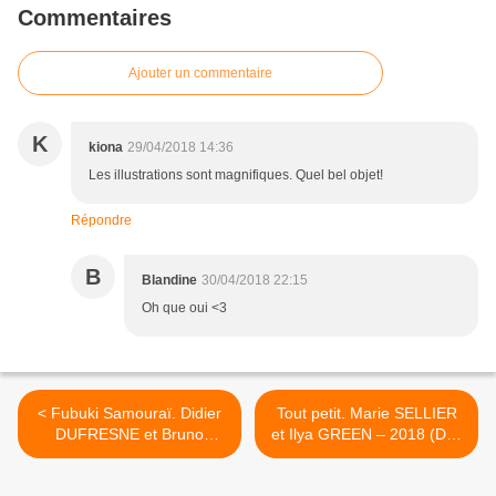
Commentaires
Ajouter un commentaire
K
kiona
29/04/2018 14:36
Les illustrations sont magnifiques. Quel bel objet!
Répondre
B
Blandine
30/04/2018 22:15
Oh que oui <3
< Fubuki Samouraï. Didier
Tout petit. Marie SELLIER
DUFRESNE et Bruno
et Ilya GREEN – 2018 (Dès
PILORGET – 2017 (Dès 6
la naissance) >
ans)