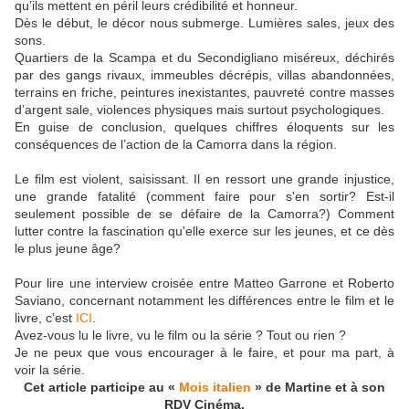
qu’ils mettent en péril leurs crédibilité et honneur.
Dès le début, le décor nous submerge. Lumières sales, jeux des
sons.
Quartiers de la Scampa et du Secondigliano miséreux, déchirés
par des gangs rivaux, immeubles décrépis, villas abandonnées,
terrains en friche, peintures inexistantes, pauvreté contre masses
d’argent sale, violences physiques mais surtout psychologiques.
En guise de conclusion, quelques chiffres éloquents sur les
conséquences de l’action de la Camorra dans la région.
Le film est violent, saisissant. Il en ressort une grande injustice,
une grande fatalité (comment faire pour s'en sortir? Est-il
seulement possible de se défaire de la Camorra?) Comment
lutter contre la fascination qu'elle exerce sur les jeunes, et ce dès
le plus jeune âge?
Pour lire une interview croisée entre Matteo Garrone et Roberto
Saviano, concernant notamment les différences entre le film et le
livre, c’est
ICI
.
Avez-vous lu le livre, vu le film ou la série ? Tout ou rien ?
Je ne peux que vous encourager à le faire, et pour ma part, à
voir la série.
Cet article participe au «
Mois italien
» de Martine et à son
RDV Cinéma.