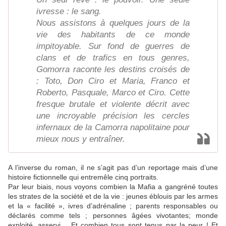
ivresse : le sang.
Nous assistons à quelques jours de la
vie des habitants de ce monde
impitoyable. Sur fond de guerres de
clans et de trafics en tous genres,
Gomorra raconte les destins croisés de
: Toto, Don Ciro et Maria, Franco et
Roberto, Pasquale, Marco et Ciro. Cette
fresque brutale et violente décrit avec
une incroyable précision les cercles
infernaux de la Camorra napolitaine pour
mieux nous y entraîner.
A l’inverse du roman, il ne s’agit pas d’un reportage mais d’une
histoire fictionnelle qui entremêle cinq portraits.
Par leur biais, nous voyons combien la Mafia a gangréné toutes
les strates de la société et de la vie : jeunes éblouis par les armes
et la « facilité », ivres d’adrénaline ; parents responsables ou
déclarés comme tels ; personnes âgées vivotantes; monde
exploité, asservi… Et combien tous sont tenus par la peur ! Et