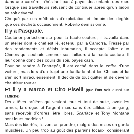
dans une carrière, n’hésitant pas à payer des enfants des rues
lorsque ses travailleurs refusent de continuer après qu’un bidon
se soit déversé.
Choqué par ces méthodes d’exploitation et témoin des dégâts
que ces déchets occasionnent, Roberto démissionne.
Il y a Pasquale.
Couturier perfectionniste pour la haute-couture, il travaille dans
un atelier dont le chef est lié, et tenu, par la Camorra. Pressé par
des rendements et délais inhumains, il accepte l’offre d’un
Chinois qui souhaite amener ses tailleurs à la haute-couture. Il
leur donne donc des cours du soir, payés cash.
Pour se rendre à l’entrepôt, il est caché dans le coffre d’une
voiture, mais lors d’un trajet une fusillade abat les Chinois et lui
s’en sort miraculeusement. Il décide de tout quitter et de devenir
chauffeur routier.
Et il y a Marco et Ciro Piselli
(que l'ont voit aussi sur
l'affiche)
Deux têtes brûlées qui veulent tout et tout de suite, avoir les
armes, la drogue et l’argent mais sans être affiliés à un gang,
sans recevoir d’ordres, être libres.
Scarface
et Tony Montana
sont leurs modèles !
Mais des libertés, ils vont en prendre, malgré des mises en garde
musclées. Un peu trop au goût des parrains locaux, considérant