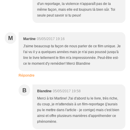
d'un reportage, la violence n'apparaît pas de la
même façon, mais elle est toujours là bien sûr. Toi
seule peut savoir si tu peux!
M
Martine
05/05/2017 19:16
J'aime beaucoup ta façon de nous parler de ce film unique. Je
l'ai vu il y a quelques années mais je n'ai pas poussé jusqu'à
lire le livre tellement le film m'a impressionnée. Peut-être est-
ce le moment d'y remédier! Merci Blandine
Répondre
B
Blandine
05/05/2017 19:58
Merci à toi Martine! J'ai d'abord lu le livre, très riche,
du coup, je m'attendais à un film-reportage (j'aurais
pu le mettre dans l'article - je corrige) mais c'est bien
ainsi et offre plusieurs manières d'appréhender ce
phénomène.