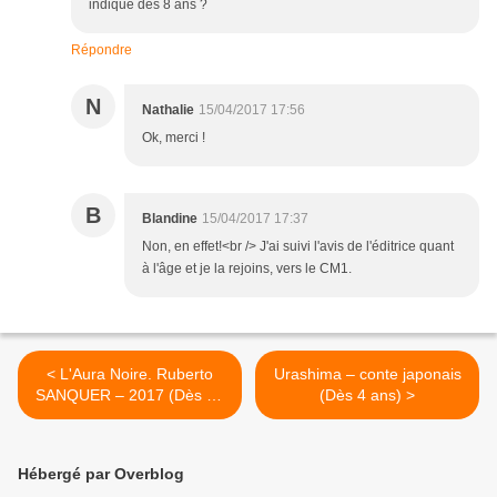
indiqué dès 8 ans ?
Répondre
N
Nathalie
15/04/2017 17:56
Ok, merci !
B
Blandine
15/04/2017 17:37
Non, en effet!<br /> J'ai suivi l'avis de l'éditrice quant
à l'âge et je la rejoins, vers le CM1.
< L'Aura Noire. Ruberto
Urashima – conte japonais
SANQUER – 2017 (Dès 13
(Dès 4 ans) >
ans)
Hébergé par Overblog