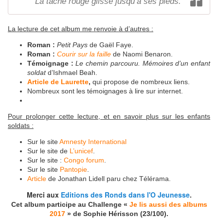
La tâche rouge glisse jusqu’à ses pieds.
La lecture de cet album me renvoie à d’autres :
Roman :
Petit Pays
de Gaël Faye.
Roman :
Courir sur la faille
de Naomi Benaron.
Témoignage :
Le chemin parcouru. Mémoires d’un enfant
soldat
d’Ishmael Beah.
Article de Laurette
,
qui propose de nombreux liens.
Nombreux sont les témoignages à lire sur internet.
Pour prolonger cette lecture, et en savoir plus sur les enfants
soldats :
Sur le site
Amnesty International
Sur le site de
L’unicef
.
Sur le site :
Congo forum
.
Sur le site
Pantopie
.
Article
de Jonathan Lidell paru chez Télérama.
Merci aux
Editions des Ronds dans l'O Jeunesse
.
Cet album participe au Challenge «
Je lis aussi des albums
2017
» de Sophie Hérisson (23/100).