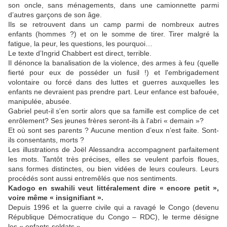
son oncle, sans ménagements, dans une camionnette parmi
d’autres garçons de son âge.
Ils se retrouvent dans un camp parmi de nombreux autres
enfants (hommes ?) et on le somme de tirer. Tirer malgré la
fatigue, la peur, les questions, les pourquoi…
Le texte d’Ingrid Chabbert est direct, terrible.
Il dénonce la banalisation de la violence, des armes à feu (quelle
fierté pour eux de posséder un fusil !) et l'embrigadement
volontaire ou forcé dans des luttes et guerres auxquelles les
enfants ne devraient pas prendre part. Leur enfance est bafouée,
manipulée, abusée.
Gabriel peut-il s'en sortir alors que sa famille est complice de cet
enrôlement? Ses jeunes frères seront-ils à l'abri « demain »?
Et où sont ses parents ? Aucune mention d’eux n’est faite. Sont-
ils consentants, morts ?
Les illustrations de Joël Alessandra accompagnent parfaitement
les mots. Tantôt très précises, elles se veulent parfois floues,
sans formes distinctes, ou bien vidées de leurs couleurs. Leurs
procédés sont aussi entremêlés que nos sentiments.
Kadogo en swahili veut littéralement dire « encore petit »,
voire même « insignifiant ».
Depuis 1996 et la guerre civile qui a ravagé le Congo (devenu
République Démocratique du Congo – RDC), le terme désigne
les « enfants-soldats ».