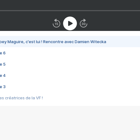
bey Maguire, c'est lui ! Rencontre avec Damien Witecka
e 6
e 5
e 4
e 3
s créatrices de la VF !
e 2
e 1
e Mektoub My Love arrive enfin ! Rencontre avec Shaïn Boumedine et Sal