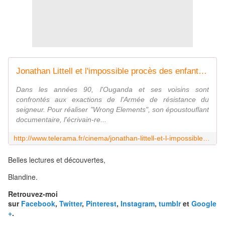
Jonathan Littell et l'impossible procès des enfants-soldats
Dans les années 90, l'Ouganda et ses voisins sont
confrontés aux exactions de l'Armée de résistance du
seigneur. Pour réaliser "Wrong Elements", son époustouflant
documentaire, l'écrivain-re...
http://www.telerama.fr/cinema/jonathan-littell-et-l-impossible-proces-des-enfants-soldats,155777.php
Belles lectures et découvertes,
Blandine.
Retrouvez-moi
sur
Facebook
,
Twitter
,
Pinterest
,
Instagram
,
tumblr
et
Google
+
.