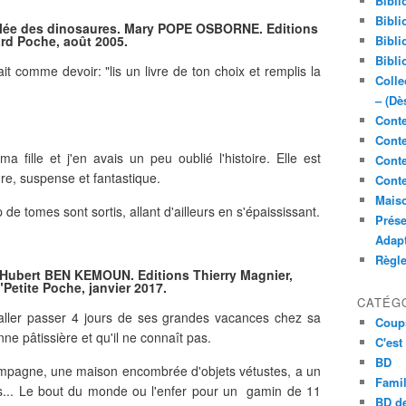
Bibli
Bibli
llée des dinosaures. Mary POPE OSBORNE. Editions
rd Poche, août 2005.
Bibli
Bibli
 comme devoir: "lis un livre de ton choix et remplis la
Colle
– (Dè
Conte
Conte
a fille et j'en avais un peu oublié l'histoire. Elle est
Conte
re, suspense et fantastique.
Conte
Maiso
e tomes sont sortis, allant d'ailleurs en s'épaississant.
Prése
Adap
Règl
Hubert BEN KEMOUN. Editions Thierry Magnier,
"Petite Poche, janvier 2017.
CATÉG
aller passer 4 jours de ses grandes vacances chez sa
Coup
 pâtissière et qu'il ne connaît pas.
C'est
BD
campagne, une maison encombrée d'objets vétustes, a un
Famil
 pas... Le bout du monde ou l'enfer pour un gamin de 11
BD de