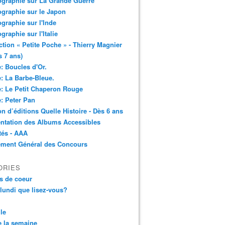
ographie sur La Grande Guerre
ographie sur le Japon
ographie sur l'Inde
ographie sur l'Italie
ction « Petite Poche » - Thierry Magnier
s 7 ans)
: Boucles d'Or.
: La Barbe-Bleue.
: Le Petit Chaperon Rouge
: Peter Pan
n d’éditions Quelle Histoire - Dès 6 ans
ntation des Albums Accessibles
tés - AAA
ement Général des Concours
ORIES
s de coeur
 lundi que lisez-vous?
le
 la semaine