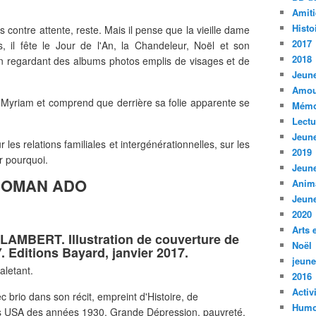
Amiti
Histo
s contre attente, reste. Mais il pense que la vieille dame
2017
, il fête le Jour de l'An, la Chandeleur, Noël et son
2018
, en regardant des albums photos emplis de visages et de
Jeune
Amou
 de Myriam et comprend que derrière sa folie apparente se
Mémo
Lect
Jeune
les relations familiales et intergénérationnelles, sur les
2019
r pourquoi.
Jeune
ROMAN ADO
Anim
Jeune
2020
Arts 
LAMBERT. Illustration de couverture de
Noël
Editions Bayard, janvier 2017.
jeune
aletant.
2016
Activ
brio dans son récit, empreint d'Histoire, de
Humo
des USA des années 1930, Grande Dépression, pauvreté,