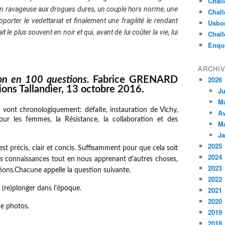
Chall
ion ravageuse aux drogues dures, un couple hors norme, une
Chall
porter le vedettariat et finalement une fragilité le rendant
Usbo
t le plus souvent en noir et qui, avant de lui coûter la vie, lui
Chall
Enqu
ARCHI
ion en 100 questions.
Fabrice GRENARD
2026
ons Tallandier, 13 octobre 2016.
Ju
M
i vont chronologiquement: défaite, instauration de Vichy,
Av
our les femmes, la Résistance, la collaboration et des
M
Ja
2025
st précis, clair et concis. Suffisamment pour que cela soit
2024
nos connaissances tout en nous apprenant d'autres choses,
2023
ions.Chacune appelle la question suivante.
2022
 (re)plonger dans l'époque.
2021
2020
de photos.
2019
2018