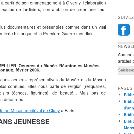
t à partir de son emménagement à Giverny, l'élaboration
n équipe de jardiniers, son ambition de créer une fleur
SUIVEZ
plus documentaires et présentées comme dans un vieil
contexte historique et la Première Guerre mondiale.
NEWSL
Abonnez
articles 
e SELLIER. Oeuvres du Musée. Réunion es Musées
Email
ionaux, février 2006.
lques oeuvres représentatives du Musée et du Moyen
us connues. Elles nous parle de religion (reliquaires,
PAGES
 loisirs (échecs, figurines), de beauté... Mais pas de
Bibli
ion détournée.
Bibli
d'an
ite au Musée médiéval de Cluny
à Paris.
Bibli
ANS JEUNESSE
Bibli
Monst