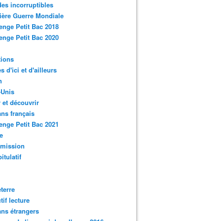
des incorruptibles
ère Guerre Mondiale
enge Petit Bac 2018
enge Petit Bac 2020
tions
s d'ici et d'ailleurs
n
-Unis
 et découvrir
ns français
enge Petit Bac 2021
e
smission
itulatif
terre
tif lecture
ns étrangers