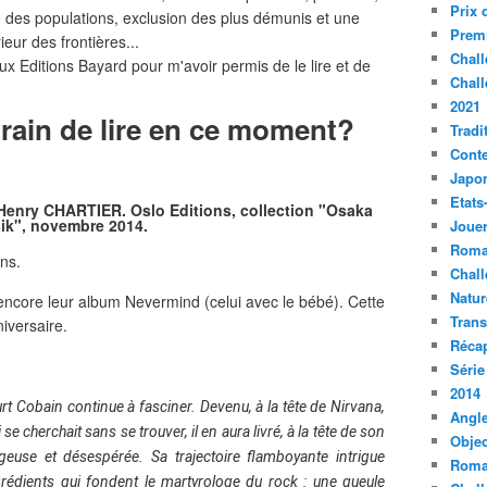
Prix 
té des populations, exclusion des plus démunis et une
Premi
ieur des frontières...
Chall
ux Editions Bayard pour m'avoir permis de le lire et de
Chall
2021
train de lire en ce moment?
Tradi
Conte
Japo
Etats
enry CHARTIER. Oslo Editions, collection "Osaka
ik", novembre 2014.
Jouer
Roma
ans.
Chall
Natur
 encore leur album Nevermind (celui avec le bébé). Cette
Tran
iversaire.
Récap
Série
2014
urt Cobain continue à fasciner. Devenu, à la tête de Nirvana,
Angle
e cherchait sans se trouver, il en aura livré, à la tête de son
Objec
geuse et désespérée. Sa trajectoire flamboyante intrigue
Roma
ngrédients qui fondent le martyrologe du rock : une gueule