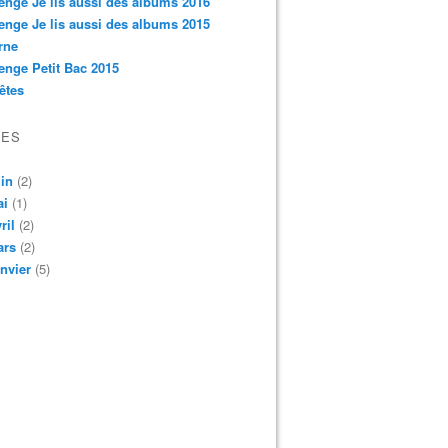
enge Je lis aussi des albums 2016
enge Je lis aussi des albums 2015
rne
enge Petit Bac 2015
êtes
VES
in
(2)
ai
(1)
ril
(2)
ars
(2)
nvier
(5)