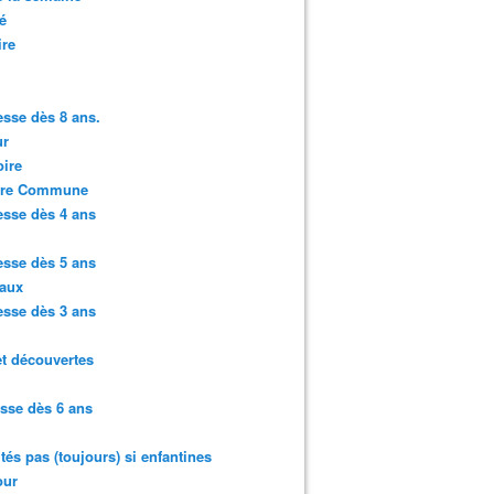
é
ire
sse dès 8 ans.
r
ire
ure Commune
sse dès 4 ans
sse dès 5 ans
aux
sse dès 3 ans
et découvertes
sse dès 6 ans
ités pas (toujours) si enfantines
ur