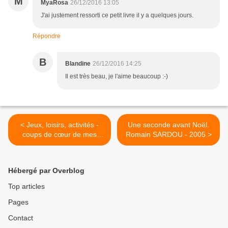
M
MyaRosa
26/12/2016 13:05
J'ai justement ressorti ce petit livre il y a quelques jours.
Répondre
B
Blandine
26/12/2016 14:25
Il est très beau, je l'aime beaucoup :-)
< Jeux, loisirs, activités -
Une seconde avant Noël.
coups de cœur de mes
Romain SARDOU - 2005 >
présentations 2016 et idées
cadeaux
Hébergé par Overblog
Top articles
Pages
Contact