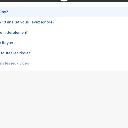
 DayZ
 a 13 ans (et vous l'avez ignoré)
e (littéralement)
im Rayan
 toutes les règles
s les jeux vidéo
us choquant de Rockstar ? - Le scandale BULLY
e plus moche de Steam
du RÊVE tourne au CAUCHEMAR
pendant 8 heures
it… à tort
umiliés par un jeu vidéo