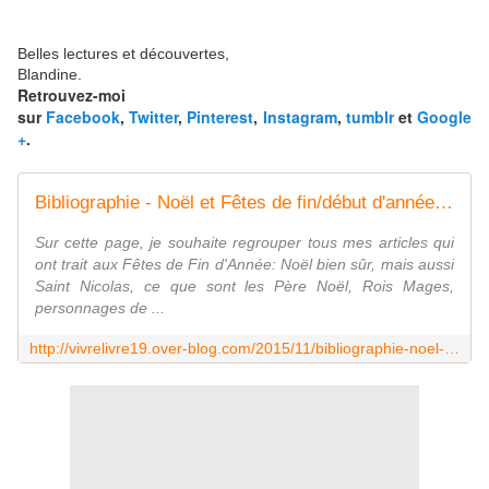
Belles lectures et découvertes,
Blandine.
Retrouvez-moi
sur
Facebook
,
Twitter
,
Pinterest
,
Instagram
,
tumblr
et
Google
+
.
Bibliographie - Noël et Fêtes de fin/début d'année: Traditions, Histoires, Festivités et Recettes.
Sur cette page, je souhaite regrouper tous mes articles qui
ont trait aux Fêtes de Fin d'Année: Noël bien sûr, mais aussi
Saint Nicolas, ce que sont les Père Noël, Rois Mages,
personnages de ...
http://vivrelivre19.over-blog.com/2015/11/bibliographie-noel-et-fetes-de-fin-debut-d-annee-traditions-histoires-festivites-et-recettes.html