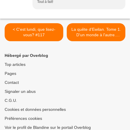
Tout à fait!
< C'est lundi, que lisez-
La quête d'Ewilan. Tome 1.
vous? #117
D'un monde à l'autre.
D'après le livre de Pierre
BOTTERO (Dès 10 ans) >
Hébergé par Overblog
Top articles
Pages
Contact
Signaler un abus
C.G.U.
Cookies et données personnelles
Préférences cookies
Voir le profil de Blandine sur le portail Overblog