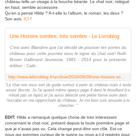
château telle un visage à la bouche béante. Le chat noir, relégué
en haut, semble accessoire.
Qu’en a pensé Hilde ? A-t-elle lu l’album, le roman, les deux ?
Son avis,
ICI
!
Une Histoire sombre, très sombre - Le Livroblog
C'est avec Blandine que j'ai décidé de pousser les portes du
château pour cette journée sous le signe du chat noir! Ruth
Brown Gallimard Jeunesse, 1981 - 2014 pour la présente
édition - Caté...
http://www.lelivroblog.fr/archive/2016/09/28/une-histoire-sombre-tres-sombre-5853763.html
"Le chat noir nous sert de guide surtout à partir du château mais il reste
assez discret. Je l'ai quand même aperçu page 4 dans le brouillard (ce
n'était pas un lapin) et j'ai aussi détecté une petite forme noire dans
l'escalier en me rapprochant du château. Je me bien suis amusée à le
chercher. "
EDIT:
Hilde a remarqué quelque chose de très intéressant
concernant le chat noir, présent depuis la toute première page et
que je n'avais pas vu. Cela change peut-être son rôle. Est-ce
nous qui sommes curieux de le suivre ou nous a-t-il repérés pour