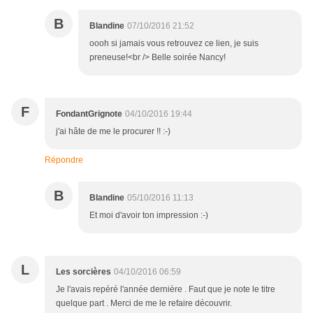
B
Blandine
07/10/2016 21:52
oooh si jamais vous retrouvez ce lien, je suis
preneuse!<br /> Belle soirée Nancy!
F
FondantGrignote
04/10/2016 19:44
j'ai hâte de me le procurer !! :-)
Répondre
B
Blandine
05/10/2016 11:13
Et moi d'avoir ton impression :-)
L
Les sorcières
04/10/2016 06:59
Je l'avais repéré l'année dernière . Faut que je note le titre
quelque part . Merci de me le refaire découvrir.