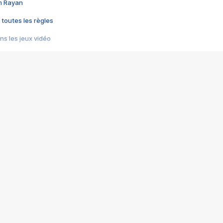
im Rayan
 toutes les règles
s les jeux vidéo
us choquant de Rockstar ? - Le scandale BULLY
e plus moche de Steam
du RÊVE tourne au CAUCHEMAR
pendant 8 heures
it… à tort
umiliés par un jeu vidéo
ire - Final Fantasy 8
ti un empire - Age of Empires
story DOFUS
tard, il crée l'un des pires jeux de tous les temps, MindsEye.