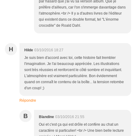
par hasard que j'ai vu sa version album. Que je
préfère d'ailleurs, car l'on s'immerge davantage dans
l'atmosphère.<br /> Il y a d'autres livres de l'éditeur
qui existent dans ce double format, tel "L'énorme
crocodile" de Roald Dahl.
H
Hilde
03/10/2016 18:27
Je suis bien d'accord avec toi, cette histoire fait trembler
l'imagination. Je l'ai beaucoup appréciée. Les illustrations
sont très réussies et renforcent le côté sombre et inquiétant.
L'atmosphère est vraiment particulière. Bon évidemment
quand on connaît le contenu de la boîte... la tension retombe
d'un coup! ;)
Répondre
B
Blandine
03/10/2016 21:55
Oui et c'est ça qui est drôle et confère au chat un
caractère si particulier! <br /> Une bien belle lecture