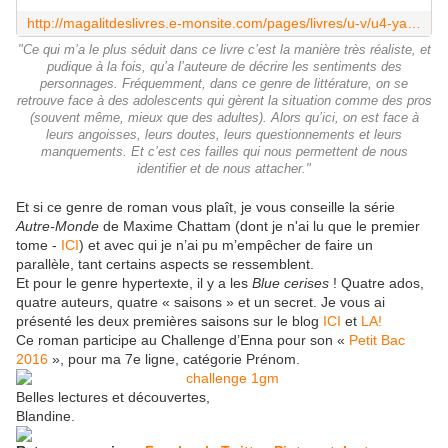
http://magalitdeslivres.e-monsite.com/pages/livres/u-v/u4-yannis.html
"Ce qui m’a le plus séduit dans ce livre c’est la manière très réaliste, et
pudique à la fois, qu’a l’auteure de décrire les sentiments des
personnages. Fréquemment, dans ce genre de littérature, on se
retrouve face à des adolescents qui gèrent la situation comme des pros
(souvent même, mieux que des adultes). Alors qu’ici, on est face à
leurs angoisses, leurs doutes, leurs questionnements et leurs
manquements. Et c’est ces failles qui nous permettent de nous
identifier et de nous attacher."
Et si ce genre de roman vous plaît, je vous conseille la série
Autre-Monde
de Maxime Chattam (dont je n'ai lu que le premier
tome -
ICI
) et avec qui je n’ai pu m’empêcher de faire un
parallèle, tant certains aspects se ressemblent.
Et pour le genre hypertexte, il y a les
Blue cerises
! Quatre ados,
quatre auteurs, quatre « saisons » et un secret. Je vous ai
présenté les deux premières saisons sur le blog
ICI
et
LA!
Ce roman participe au Challenge d’Enna pour son «
Petit Bac
2016
», pour ma 7e ligne, catégorie Prénom.
Belles lectures et découvertes,
Blandine.