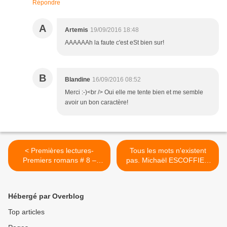
Répondre
A
Artemis
19/09/2016 18:48
AAAAAAh la faute c'est eSt bien sur!
B
Blandine
16/09/2016 08:52
Merci :-)<br /> Oui elle me tente bien et me semble
avoir un bon caractère!
< Premières lectures-
Tous les mots n'existent
Premiers romans # 8 –
pas. Michaël ESCOFFIER
Mythologie grecque - 2016
et Matthieu MAUDET (Dès
(Dès 5-6 ans)
3 ans) >
Hébergé par Overblog
Top articles