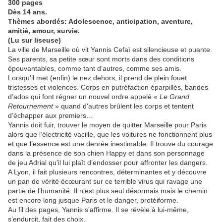
300 pages
Dès 14 ans.
Thèmes abordés: Adolescence, anticipation, aventure,
amitié, amour, survie.
(Lu sur liseuse)
La ville de Marseille où vit Yannis Cefaï est silencieuse et puante.
Ses parents, sa petite sœur sont morts dans des conditions
épouvantables, comme tant d’autres, comme ses amis.
Lorsqu'il met (enfin) le nez dehors, il prend de plein fouet
tristesses et violences. Corps en putréfaction éparpillés, bandes
d’ados qui font régner un nouvel ordre appelé «
Le Grand
Retournement
» quand d'autres brûlent les corps et tentent
d’échapper aux premiers…
Yannis doit fuir, trouver le moyen de quitter Marseille pour Paris
alors que l’électricité vacille, que les voitures ne fonctionnent plus
et que l’essence est une denrée inestimable. Il trouve du courage
dans la présence de son chien Happy et dans son personnage
de jeu Adrial qu’il lui plaît d’endosser pour affronter les dangers.
A Lyon, il fait plusieurs rencontres, déterminantes et y découvre
un pan de vérité écœurant sur ce terrible virus qui ravage une
partie de l’humanité. Il n’est plus seul désormais mais le chemin
est encore long jusque Paris et le danger, protéiforme.
Au fil des pages, Yannis s’affirme. Il se révèle à lui-même,
s’endurcit, fait des choix.