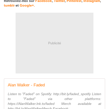
Retrouvez-moi sur
Facebook
,
Twitter
,
Pinterest
,
Instagram
,
tumblr
et
Google+.
Publicité
Alan Walker - Faded
Listen to "Faded" on Spotify: http://bit.ly/faded_spotify Listen
to "Faded" via other plattforms:
https://AlanWalker.lnk.to/faded Merch available at
http://bit.ly/AlanWalkerMerch Facebook: ...