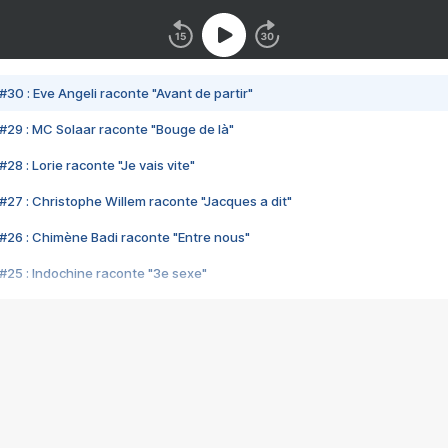
#30 : Eve Angeli raconte "Avant de partir"
#29 : MC Solaar raconte "Bouge de là"
28 : Lorie raconte "Je vais vite"
#27 : Christophe Willem raconte "Jacques a dit"
#26 : Chimène Badi raconte "Entre nous"
#25 : Indochine raconte "3e sexe"
#24 : Zaho raconte "C'est chelou"
#23 : Patrick Bruel raconte "Au café des délices"
#22 : Kyo raconte "Le chemin"
#21 : Nolwenn Leroy raconte "Cassé"