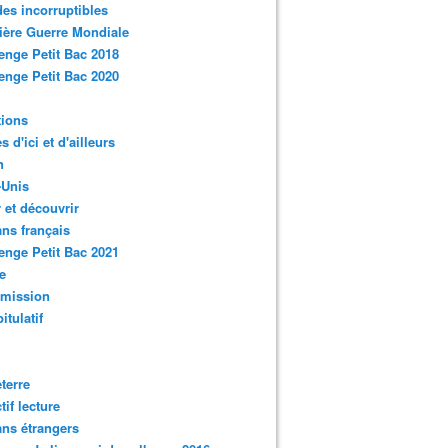
des incorruptibles
ère Guerre Mondiale
enge Petit Bac 2018
enge Petit Bac 2020
tions
s d'ici et d'ailleurs
n
-Unis
 et découvrir
ns français
enge Petit Bac 2021
e
smission
itulatif
terre
tif lecture
ns étrangers