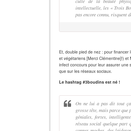
culte de la beauté physi
intellectuelle, les « Trois B
pas encore connu, risquent d
Et, double pied de nez : pour financer 
et végétariens [Merci Clémentine]!) et 
infect concours pour leur assurer une 
que sur les réseaux sociaux.
Le hashtag #3boudins est né !
On ne lui a pas dit tout ça
grosse tête, mais parce que 
géniales, fortes, intelligen
réseau social quelque part q
connes moches, des laiderons