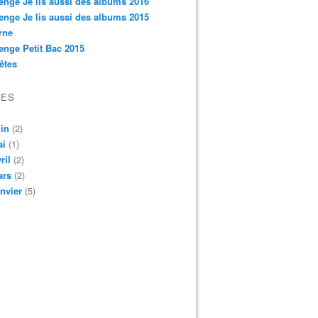
enge Je lis aussi des albums 2016
enge Je lis aussi des albums 2015
rne
enge Petit Bac 2015
êtes
VES
in
(2)
ai
(1)
ril
(2)
ars
(2)
nvier
(5)