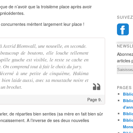
çue de n’avoir que la troisième place après avoir
 précédentes.
SUIVEZ
s concurrentes méritent largement leur place !
à Astrid Blomwall, une nouvelle, en seconde.
NEWSL
 beaucoup de boutons, elle louche tellement
Abonnez
pille gauche est visible, le reste se cache en
articles 
 On comprend tout à fait le choix du jury.
Email
décerné à une petite de cinquième, Hakima
t bien laide aussi, avec sa moustache noire et
 un brochet.
PAGES
Bibli
Page 9.
Bibli
d'an
arler, de réparties bien senties (sa mère en fait bien sûr
Bibli
 d’encaissement. A l’inverse de ses deux nouvelles
Bibli
Monst