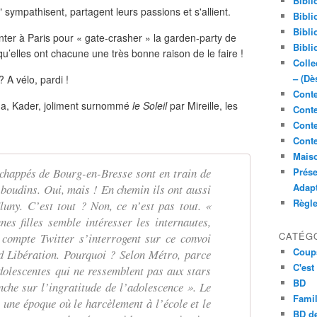
Bibli
s" sympathisent, partagent leurs passions et s'allient.
Bibli
Bibli
nter à Paris pour « gate-crasher » la garden-party de
Bibli
qu’elles ont chacune une très bonne raison de le faire !
Colle
– (Dè
 A vélo, pardi !
Conte
ima, Kader, joliment surnommé
le Soleil
par Mireille, les
Conte
Conte
Conte
Maiso
échappés de Bourg-en-Bresse sont en train de
Prése
Adap
boudins. Oui, mais ! En chemin ils ont aussi
Règl
luny. C’est tout ? Non, ce n’est pas tout. «
nes filles semble intéresser les internautes,
CATÉG
compte Twitter s’interrogent sur ce convoi
Coup
d Libération. Pourquoi ? Selon Métro, parce
C'est
dolescentes qui ne ressemblent pas aux stars
BD
anche sur l’ingratitude de l’adolescence ». Le
Famil
 une époque où le harcèlement à l’école et le
BD de