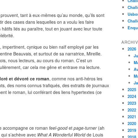
Chall
Chall
Usbo
t prouvent, tant à eux-mêmes qu’au monde, qu’ils sont
Chall
ir des cases dans lesquelles on a voulu les faire
Enqu
tifs liés au paraître, tout en jouant avec leur toute
lébrité.
ARCHI
le, impertinent, cynique ou bien naïf employé par les
2026
ine Beauvais, et surtout de sa narratrice, Mireille.
Ju
fois, nous lecteurs, au cours du roman. C’est un
M
culièrement, car cela me gêne et entrave ma lecture.
Av
M
adoré et dévoré ce roman
, comme nos anti-héros les
Ja
ts, des noms connus trafiqués, des extraits de journaux
2025
nent le roman, lui conférant des liens hypertextes (ce
2024
2023
2022
2021
2020
ure accompagne ce roman
feel-good
et
page-turner
(ah
2019
 et qui s’achève avec
What A Wonderful World
de Louis
2018