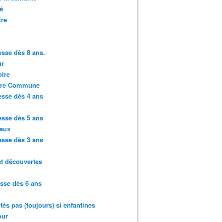
é
ire
sse dès 8 ans.
r
ire
ure Commune
sse dès 4 ans
sse dès 5 ans
aux
sse dès 3 ans
et découvertes
sse dès 6 ans
ités pas (toujours) si enfantines
ur