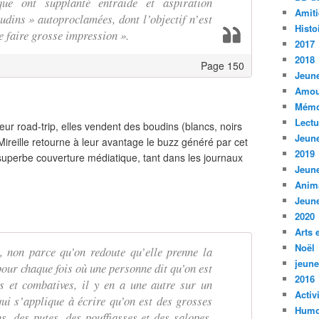
que ont supplanté entraide et aspiration
Amiti
oudins » autoproclamées, dont l’objectif n’est
Histo
e faire grosse impression ».
2017
2018
Page 150
Jeune
Amou
Mémo
Lect
leur road-trip, elles vendent des boudins (blancs, noirs
Jeune
Mireille retourne à leur avantage le buzz généré par cet
2019
superbe couverture médiatique, tant dans les journaux
Jeune
Anim
Jeune
2020
Arts 
Noël
, non parce qu’on redoute qu’elle prenne la
jeune
pour chaque fois où une personne dit qu’on est
2016
tes et combatives, il y en a une autre sur un
Activ
ui s’applique à écrire qu’on est des grosses
Humo
, des putes, des pouffiasses et des salopes,