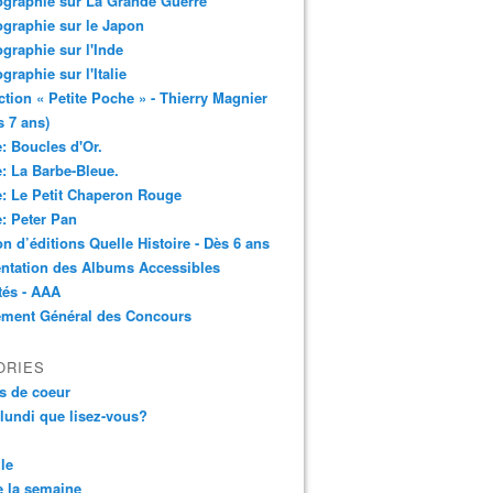
ographie sur La Grande Guerre
ographie sur le Japon
ographie sur l'Inde
ographie sur l'Italie
ction « Petite Poche » - Thierry Magnier
s 7 ans)
: Boucles d'Or.
: La Barbe-Bleue.
: Le Petit Chaperon Rouge
: Peter Pan
n d’éditions Quelle Histoire - Dès 6 ans
ntation des Albums Accessibles
tés - AAA
ement Général des Concours
ORIES
s de coeur
 lundi que lisez-vous?
le
 la semaine