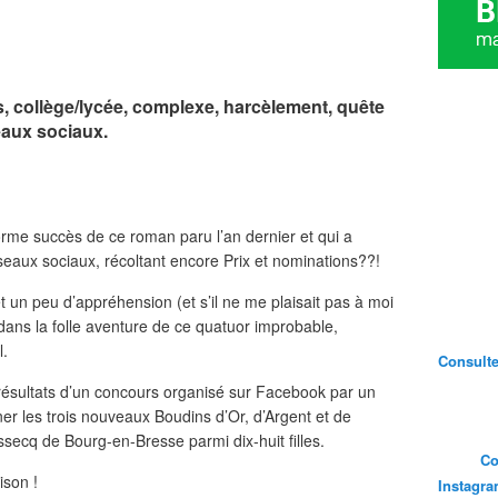
 collège/lycée, complexe, harcèlement, quête
seaux sociaux.
rme succès de ce roman paru l’an dernier et qui a
eaux sociaux, récoltant encore Prix et nominations??!
t un peu d’appréhension (et s’il ne me plaisait pas à moi
dans la folle aventure de ce quatuor improbable,
l.
Consultez
 résultats d’un concours organisé sur Facebook par un
r les trois nouveaux Boudins d’Or, d’Argent et de
secq de Bourg-en-Bresse parmi dix-huit filles.
Co
ison !
Instagr