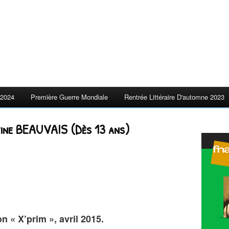
2024
Première Guerre Mondiale
Rentrée Littéraire D'automne 2023
ntine BEAUVAIS (Dès 13 ans)
n « X’prim », avril 2015.