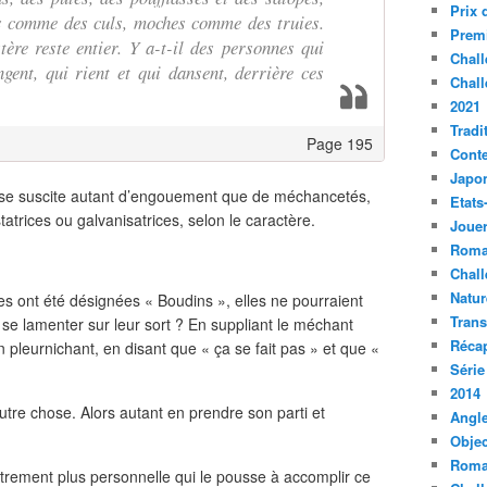
Prix 
s comme des culs, moches comme des truies.
Premi
ère reste entier. Y a-t-il des personnes qui
Chall
ngent, qui rient et qui dansent, derrière ces
Chall
2021
Tradi
Page 195
Conte
Japo
ise suscite autant d’engouement que de méchancetés,
Etats
tatrices ou galvanisatrices, selon le caractère.
Jouer
Roma
Chall
Natur
es ont été désignées « Boudins », elles ne pourraient
Tran
 se lamenter sur leur sort ? En suppliant le méchant
Récap
leurnichant, en disant que « ça se fait pas » et que «
Série
2014
utre chose. Alors autant en prendre son parti et
Angle
Objec
Roma
trement plus personnelle qui le pousse à accomplir ce