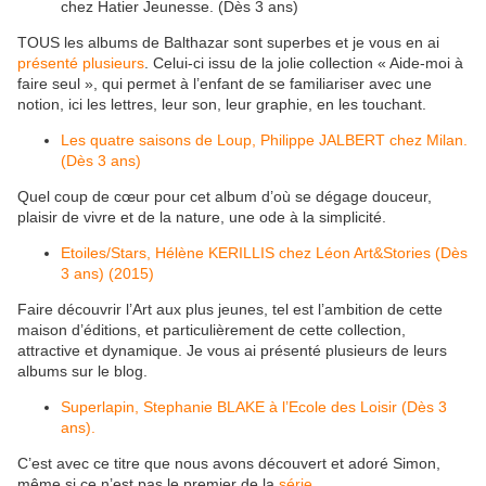
chez Hatier Jeunesse. (Dès 3 ans)
TOUS les albums de Balthazar sont superbes et je vous en ai
présenté plusieurs
. Celui-ci issu de la jolie collection « Aide-moi à
faire seul », qui permet à l’enfant de se familiariser avec une
notion, ici les lettres, leur son, leur graphie, en les touchant.
Les quatre saisons de Loup, Philippe JALBERT chez Milan.
(Dès 3 ans)
Quel coup de cœur pour cet album d’où se dégage douceur,
plaisir de vivre et de la nature, une ode à la simplicité.
Etoiles/Stars, Hélène KERILLIS chez Léon Art&Stories (Dès
3 ans) (2015)
Faire découvrir l’Art aux plus jeunes, tel est l’ambition de cette
maison d’éditions, et particulièrement de cette collection,
attractive et dynamique. Je vous ai présenté plusieurs de leurs
albums sur le blog.
Superlapin, Stephanie BLAKE à l’Ecole des Loisir (Dès 3
ans).
C’est avec ce titre que nous avons découvert et adoré Simon,
même si ce n’est pas le premier de la
série
.