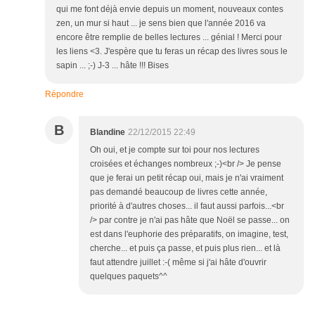
qui me font déjà envie depuis un moment, nouveaux contes
zen, un mur si haut ... je sens bien que l'année 2016 va
encore être remplie de belles lectures ... génial ! Merci pour
les liens <3. J'espère que tu feras un récap des livres sous le
sapin ... ;-) J-3 ... hâte !!! Bises
Répondre
B
Blandine
22/12/2015 22:49
Oh oui, et je compte sur toi pour nos lectures
croisées et échanges nombreux ;-)<br /> Je pense
que je ferai un petit récap oui, mais je n'ai vraiment
pas demandé beaucoup de livres cette année,
priorité à d'autres choses... il faut aussi parfois...<br
/> par contre je n'ai pas hâte que Noël se passe... on
est dans l'euphorie des préparatifs, on imagine, test,
cherche... et puis ça passe, et puis plus rien... et là
faut attendre juillet :-( même si j'ai hâte d'ouvrir
quelques paquets^^