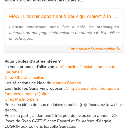
article sur donner et recevoir des cadeaux...
Flow | L'avenir appartient à ceux qui croient à la beauté de leur rêves
L'artiste américaine Anna See a créé les magnifiques
animaux de nos pages intercalaires du numéro 6. Elle utilise
la technique...
http://www.flowmagazine.fr/
Vous voulez d’autres idées ?
Je vous propose d’aller voir la
très belle sélection jeunesse de
Laurette !
Chez Charabistouilles.
Les sélections de Noël de
Maman Baobab.
Les Histoires Sans Fin proposent
Cinq albums, et un bonus, qu’il
faut absolument (s’)offrir.
Chez MadmoiZelle.
Pour des idées de jeux ou loisirs créatifs, (re)découvrez la wishlist
du trio,
ICI
!
Pour ma part, j’ai demandé très peu de livres cette année :
Six
Jours
de Ryan GATTIS chez Fayard et
En-dehors
d’Angela
LUGRIN aux Éditions Isabelle Sauvage.