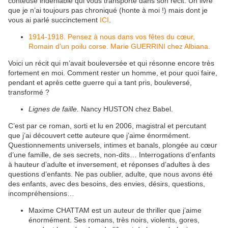
conteuse indéniable qui vous transporte dans son récit. Un livre
que je n’ai toujours pas chroniqué (honte à moi !) mais dont je
vous ai parlé succinctement
ICI
.
1914-1918. Pensez à nous dans vos fêtes du cœur,
Romain d’un poilu corse. Marie GUERRINI chez Albiana.
Voici un récit qui m’avait bouleversée et qui résonne encore très
fortement en moi. Comment rester un homme, et pour quoi faire,
pendant et après cette guerre qui a tant pris, bouleversé,
transformé ?
Lignes de faille.
Nancy HUSTON chez Babel.
C’est par ce roman, sorti et lu en 2006, magistral et percutant
que j’ai découvert cette auteure que j’aime énormément.
Questionnements universels, intimes et banals, plongée au cœur
d’une famille, de ses secrets, non-dits… Interrogations d’enfants
à hauteur d’adulte et inversement, et réponses d’adultes à des
questions d’enfants. Ne pas oublier, adulte, que nous avons été
des enfants, avec des besoins, des envies, désirs, questions,
incompréhensions…
Maxime CHATTAM est un auteur de thriller que j’aime
énormément. Ses romans, très noirs, violents, gores,