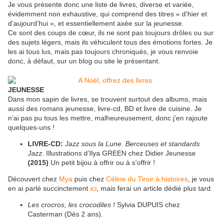
Je vous présente donc une liste de livres, diverse et variée,
évidemment non exhaustive, qui comprend des titres « d’hier et
d’aujourd’hui », et essentiellement axée sur la jeunesse.
Ce sont des coups de cœur, ils ne sont pas toujours drôles ou sur
des sujets légers, mais ils véhiculent tous des émotions fortes. Je
les ai tous lus, mais pas toujours chroniqués, je vous renvoie
donc, à défaut, sur un blog ou site le présentant.
JEUNESSE
Dans mon sapin de livres, se trouvent surtout des albums, mais
aussi des romans jeunesse, livre-cd, BD et livre de cuisine. Je
n’ai pas pu tous les mettre, malheureusement, donc j’en rajoute
quelques-uns !
LIVRE-CD:
Jazz sous la Lune. Berceuses et standards
Jazz
. Illustrations d’Ilya GREEN chez Didier Jeunesse
(2015)
Un petit bijou à offrir ou à s’offrir !
Découvert chez
Mya
puis chez
Céline du Tiroir à histoires
, je vous
en ai parlé succinctement
ici
, mais ferai un article dédié plus tard.
Les crocros, les crocodiles !
Sylvia DUPUIS chez
Casterman (Dès 2 ans).