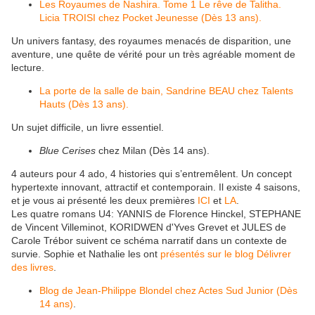
Les Royaumes de Nashira. Tome 1 Le rêve de Talitha.
Licia TROISI chez Pocket Jeunesse (Dès 13 ans).
Un univers fantasy, des royaumes menacés de disparition, une
aventure, une quête de vérité pour un très agréable moment de
lecture.
La porte de la salle de bain, Sandrine BEAU chez Talents
Hauts (Dès 13 ans).
Un sujet difficile, un livre essentiel.
Blue Cerises
chez Milan (Dès 14 ans).
4 auteurs pour 4 ado, 4 histories qui s’entremêlent. Un concept
hypertexte innovant, attractif et contemporain. Il existe 4 saisons,
et je vous ai présenté les deux premières
ICI
et
LA
.
Les quatre romans U4: YANNIS de Florence Hinckel, STEPHANE
de Vincent Villeminot, KORIDWEN d'Yves Grevet et JULES de
Carole Trébor suivent ce schéma narratif dans un contexte de
survie. Sophie et Nathalie les ont
présentés sur le blog Délivrer
des livres
.
Blog de Jean-Philippe Blondel chez Actes Sud Junior (Dès
14 ans)
.