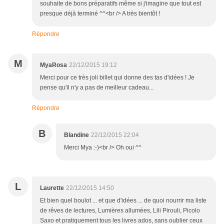
souhaite de bons préparatifs même si j'imagine que tout est
presque déjà terminé ^^<br /> A très bientôt !
Répondre
M
MyaRosa
22/12/2015 19:12
Merci pour ce très joli billet qui donne des tas d'idées ! Je
pense qu'il n'y a pas de meilleur cadeau...
Répondre
B
Blandine
22/12/2015 22:04
Merci Mya :-)<br /> Oh oui ^^
L
Laurette
22/12/2015 14:50
Et bien quel boulot ... et que d'idées ... de quoi nourrir ma liste
de rêves de lectures, Lumières allumées, Lili Pirouli, Picolo
Saxo et pratiquement tous les livres ados, sans oublier ceux