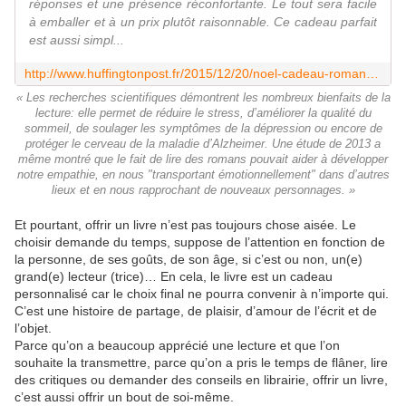
réponses et une présence réconfortante. Le tout sera facile
à emballer et à un prix plutôt raisonnable. Ce cadeau parfait
est aussi simpl...
http://www.huffingtonpost.fr/2015/12/20/noel-cadeau-roman-bibliotherapie_n_8818684.html
« Les recherches scientifiques démontrent les nombreux bienfaits de la
lecture: elle permet de réduire le stress, d’améliorer la qualité du
sommeil, de soulager les symptômes de la dépression ou encore de
protéger le cerveau de la maladie d’Alzheimer. Une étude de 2013 a
même montré que le fait de lire des romans pouvait aider à développer
notre empathie, en nous "transportant émotionnellement" dans d’autres
lieux et en nous rapprochant de nouveaux personnages. »
Et pourtant, offrir un livre n’est pas toujours chose aisée. Le
choisir demande du temps, suppose de l’attention en fonction de
la personne, de ses goûts, de son âge, si c’est ou non, un(e)
grand(e) lecteur (trice)… En cela, le livre est un cadeau
personnalisé car le choix final ne pourra convenir à n’importe qui.
C’est une histoire de partage, de plaisir, d’amour de l’écrit et de
l’objet.
Parce qu’on a beaucoup apprécié une lecture et que l’on
souhaite la transmettre, parce qu’on a pris le temps de flâner, lire
des critiques ou demander des conseils en librairie, offrir un livre,
c’est aussi offrir un bout de soi-même.