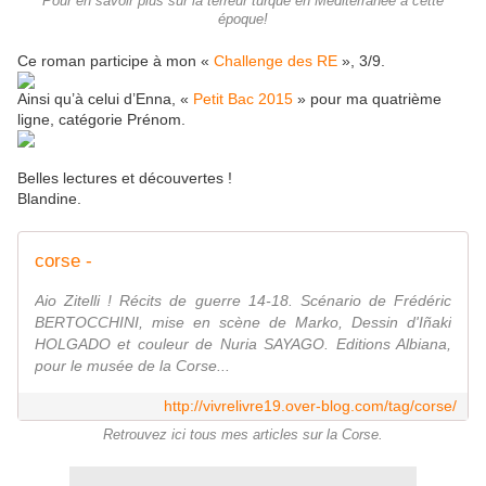
Pour en savoir plus sur la terreur turque en Méditerranée à cette
époque!
Ce roman participe à mon «
Challenge des RE
», 3/9.
Ainsi qu’à celui d’Enna, «
Petit Bac 2015
» pour ma quatrième
ligne, catégorie Prénom.
Belles lectures et découvertes !
Blandine.
corse -
Aio Zitelli ! Récits de guerre 14-18. Scénario de Frédéric
BERTOCCHINI, mise en scène de Marko, Dessin d'Iñaki
HOLGADO et couleur de Nuria SAYAGO. Editions Albiana,
pour le musée de la Corse...
http://vivrelivre19.over-blog.com/tag/corse/
Retrouvez ici tous mes articles sur la Corse.