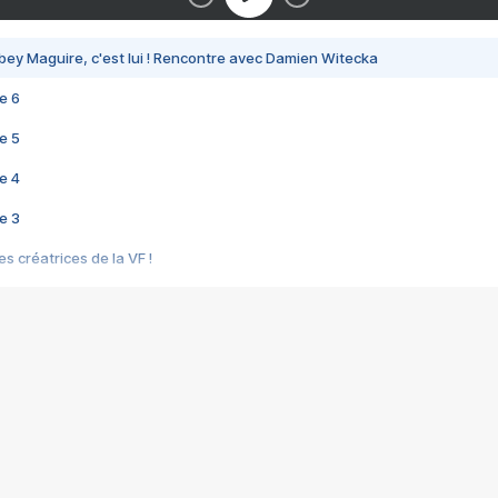
bey Maguire, c'est lui ! Rencontre avec Damien Witecka
e 6
e 5
e 4
e 3
s créatrices de la VF !
e 2
e 1
e Mektoub My Love arrive enfin ! Rencontre avec Shaïn Boumedine et Sal
i : après Toni en famille
elle réalise le bouleversant Dites lui que je l'aime