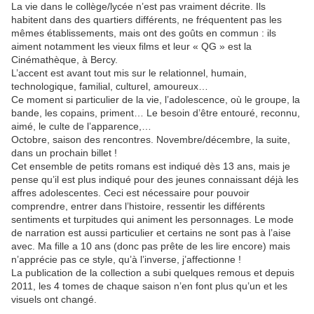
La vie dans le collège/lycée n’est pas vraiment décrite. Ils
habitent dans des quartiers différents, ne fréquentent pas les
mêmes établissements, mais ont des goûts en commun : ils
aiment notamment les vieux films et leur « QG » est la
Cinémathèque, à Bercy.
L’accent est avant tout mis sur le relationnel, humain,
technologique, familial, culturel, amoureux…
Ce moment si particulier de la vie, l’adolescence, où le groupe, la
bande, les copains, priment… Le besoin d’être entouré, reconnu,
aimé, le culte de l’apparence,…
Octobre, saison des rencontres. Novembre/décembre, la suite,
dans un prochain billet !
Cet ensemble de petits romans est indiqué dès 13 ans, mais je
pense qu’il est plus indiqué pour des jeunes connaissant déjà les
affres adolescentes. Ceci est nécessaire pour pouvoir
comprendre, entrer dans l’histoire, ressentir les différents
sentiments et turpitudes qui animent les personnages. Le mode
de narration est aussi particulier et certains ne sont pas à l’aise
avec. Ma fille a 10 ans (donc pas prête de les lire encore) mais
n’apprécie pas ce style, qu’à l’inverse, j’affectionne !
La publication de la collection a subi quelques remous et depuis
2011, les 4 tomes de chaque saison n’en font plus qu’un et les
visuels ont changé.