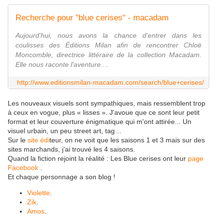
Recherche pour "blue cerises" - macadam
Aujourd'hui, nous avons la chance d'entrer dans les
coulisses des Éditions Milan afin de rencontrer Chloë
Moncomble, directrice littéraire de la collection Macadam.
Elle nous raconte l'aventure ...
http://www.editionsmilan-macadam.com/search/blue+cerises/
Les nouveaux visuels sont sympathiques, mais ressemblent trop
à ceux en vogue, plus « lisses ». J'avoue que ce sont leur petit
format et leur couverture énigmatique qui m'ont attirée... Un
visuel urbain, un peu street art, tag…
Sur le
site édi
teur, on ne voit que les saisons 1 et 3 mais sur des
sites marchands, j’ai trouvé les 4 saisons.
Quand la fiction rejoint la réalité : Les Blue cerises ont leur
page
Facebook
.
Et chaque personnage a son blog !
Violette
.
Zik
.
Amos
.