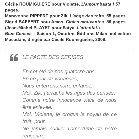
Cécile ROUMIGUIERE pour Violette.
L’amour basta !
57
pages.
Maryvonne RIPPERT pour Zik.
L’ange des toits.
55 pages.
Sigrid BAFFERT pour Amos.
Cibles mouvantes
. 59 pages.
(Jean-Michel PLAYET pour Satya.
L’attentat
.)
Blue Cerises
– Saison 1, Octobre. Éditions Milan, collection
Macadam, dirigée par Cécile Roumiguière, 2009.
LE PACTE DES CERISES
En cet été de nos quatorze ans,
En ce jour de vacances,
Nous enterrons notre enfance.
Moi, Zik, j’arrache les tiges des cerises,
Comme notre innocence vient de nous
être enlevée.
Moi, Violette, je croque le noyau de ce
fruit, pour
Ne jamais oublier l’amertume de notre
rencontre.