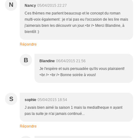
N
Nancy
05/04/2015 22:27
Ces thèmes me parlent beaucoup et le concept du roman
multi-voix également : je n'ai pas eu l'occasion de les lire mais
j'aimerais bien les découvrir un jour.<br /> Merci Blandine, à
bientôt :)
Répondre
B
Blandine
06/04/2015 21:56
Je l'espère et suis persuadée qu'ils vous plairaient!
<br /> <br /> Bonne soirée à vous!
S
sophie
05/04/2015 18:54
J avais bien aimé la saison 1 mais la mediatheque n ayant
pas la suite je n'ai jamais continué...
Répondre