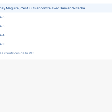
bey Maguire, c'est lui ! Rencontre avec Damien Witecka
e 6
e 5
e 4
e 3
s créatrices de la VF !
e 2
e 1
e Mektoub My Love arrive enfin ! Rencontre avec Shaïn Boumedine et Sal
i : après Toni en famille
elle réalise le bouleversant Dites lui que je l'aime
ais ! Rencontre autour de Vie privée de Rebecca Zlotowski