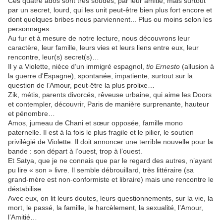
Ces quatre ados sont très soudés, par leur amitié, mais surtout
par un secret, lourd, qui les unit peut-être bien plus fort encore et
dont quelques bribes nous parviennent... Plus ou moins selon les
personnages.
Au fur et à mesure de notre lecture, nous découvrons leur
caractère, leur famille, leurs vies et leurs liens entre eux, leur
rencontre, leur(s) secret(s)…
Il y a Violette, nièce d’un immigré espagnol,
tio Ernesto
(allusion à
la guerre d'Espagne), spontanée, impatiente, surtout sur la
question de l’Amour, peut-être la plus prolixe…
Zik, métis, parents divorcés, rêveuse urbaine, qui aime les Doors
et contempler, découvrir, Paris de manière surprenante, hauteur
et pénombre…
Amos, jumeau de Chani et sœur opposée, famille mono
paternelle. Il est à la fois le plus fragile et le pilier, le soutien
privilégié de Violette. Il doit annoncer une terrible nouvelle pour la
bande : son départ à l’ouest, trop à l’ouest.
Et Satya, que je ne connais que par le regard des autres, n’ayant
pu lire « son » livre. Il semble débrouillard, très littéraire (sa
grand-mère est non-conformiste et libraire) mais une rencontre le
déstabilise.
Avec eux, on lit leurs doutes, leurs questionnements, sur la vie, la
mort, le passé, la famille, le harcèlement, la sexualité, l’Amour,
l’Amitié…