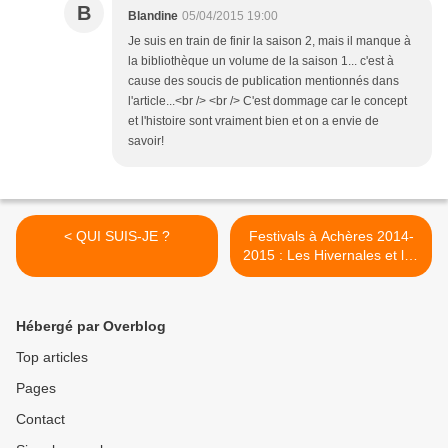
B
Blandine
05/04/2015 19:00
Je suis en train de finir la saison 2, mais il manque à
la bibliothèque un volume de la saison 1... c'est à
cause des soucis de publication mentionnés dans
l'article...<br /> <br /> C'est dommage car le concept
et l'histoire sont vraiment bien et on a envie de
savoir!
< QUI SUIS-JE ?
Festivals à Achères 2014-
2015 : Les Hivernales et les
Pépites Sonores. (Dès 3
ans) >
Hébergé par Overblog
Top articles
Pages
Contact