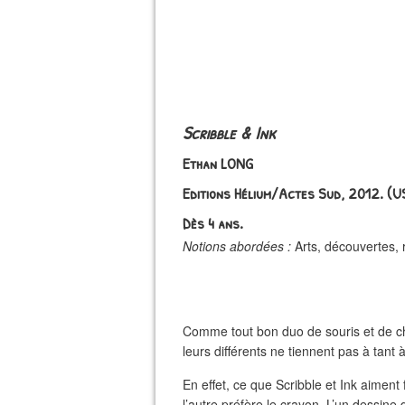
Scribble & Ink
Ethan LONG
Editions Hélium/Actes Sud, 2012. (
Dès 4 ans.
Notions abordées :
Arts, découvertes, ri
Comme tout bon duo de souris et de ch
leurs différents ne tiennent pas à tant à
En effet, ce que Scribble et Ink aiment 
l’autre préfère le crayon. L’un dessine d