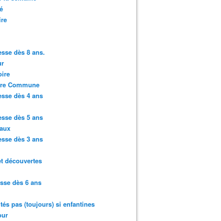
é
ire
sse dès 8 ans.
r
ire
ure Commune
sse dès 4 ans
sse dès 5 ans
aux
sse dès 3 ans
et découvertes
sse dès 6 ans
ités pas (toujours) si enfantines
ur