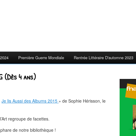
2024
Première Guerre Mondiale
Rentrée Littéraire D'automne 2023
G (Dès 4 ans)
«
Je lis Aussi des Albums 2015
» de Sophie Hérisson, le
’Art regroupe de facettes.
 phare de notre bibliothèque !