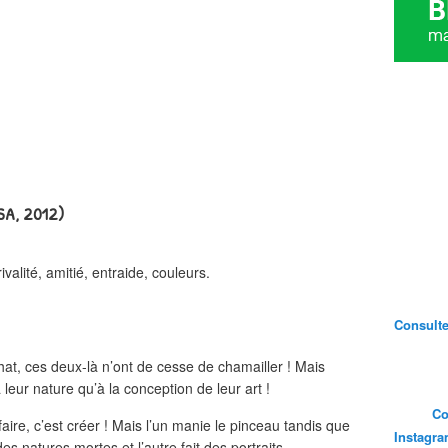
USA, 2012)
valité, amitié, entraide, couleurs.
Consultez
at, ces deux-là n’ont de cesse de chamailler ! Mais
 leur nature qu’à la conception de leur art !
Co
faire, c’est créer ! Mais l’un manie le pinceau tandis que
Instagr
es natures mortes et l’autre fait des portraits.