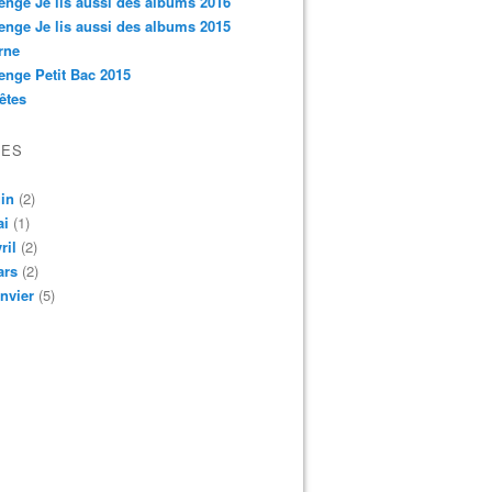
enge Je lis aussi des albums 2016
enge Je lis aussi des albums 2015
rne
enge Petit Bac 2015
êtes
VES
in
(2)
ai
(1)
ril
(2)
ars
(2)
nvier
(5)