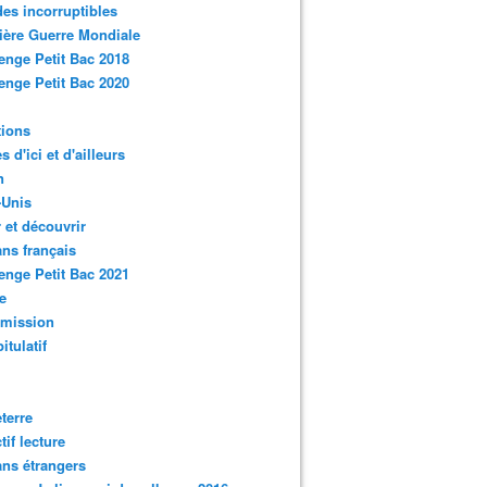
des incorruptibles
ère Guerre Mondiale
enge Petit Bac 2018
enge Petit Bac 2020
tions
s d'ici et d'ailleurs
n
-Unis
 et découvrir
ns français
enge Petit Bac 2021
e
smission
itulatif
terre
tif lecture
ns étrangers