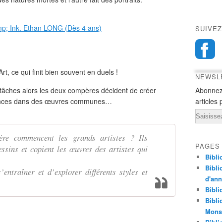
SUIVEZ
rt, ce qui finit bien souvent en duels !
NEWSL
t tâches alors les deux compères décident de créer
Abonnez
tences dans des œuvres communes…
articles 
Email
ère commencent les grands artistes ? Ils
PAGES
ssins et copient les œuvres des artistes qui
Bibli
Bibli
entraîner et d’explorer différents styles et
d'an
Bibli
Bibli
Monst