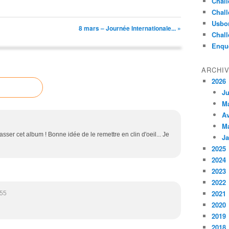
Chall
Chall
Usbo
8 mars – Journée Internationale... »
Chall
Enqu
ARCHI
2026
Ju
M
Av
M
ser cet album ! Bonne idée de le remettre en clin d'oeil... Je
Ja
2025
2024
2023
2022
2021
:55
2020
2019
2018