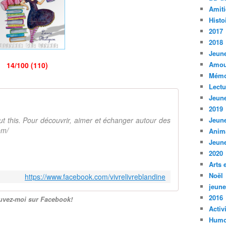
Amiti
Histo
2017
2018
Jeune
Amou
14/100 (110)
Mémo
Lect
Jeune
2019
bout this. Pour découvrir, aimer et échanger autour des
Jeune
om/
Anim
Jeune
2020
Arts 
Noël
https://www.facebook.com/vivrelivreblandine
jeune
2016
uvez-moi sur Facebook!
Activ
Humo