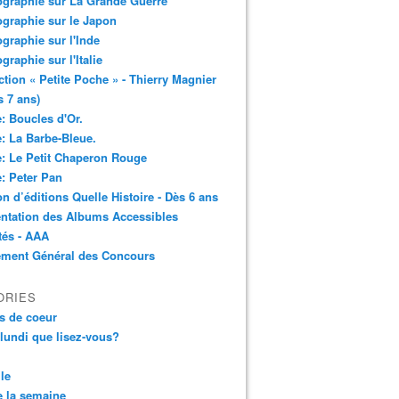
ographie sur La Grande Guerre
ographie sur le Japon
ographie sur l'Inde
ographie sur l'Italie
ction « Petite Poche » - Thierry Magnier
s 7 ans)
: Boucles d'Or.
: La Barbe-Bleue.
: Le Petit Chaperon Rouge
: Peter Pan
n d’éditions Quelle Histoire - Dès 6 ans
ntation des Albums Accessibles
tés - AAA
ement Général des Concours
ORIES
s de coeur
 lundi que lisez-vous?
le
 la semaine