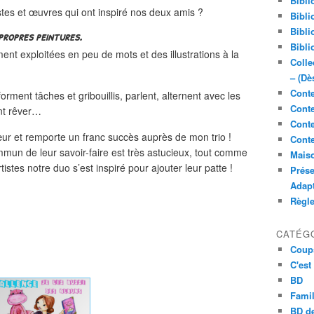
Bibli
stes et œuvres qui ont inspiré nos deux amis ?
Bibli
Bibli
 propres peintures.
Bibli
mment exploitées en peu de mots et des illustrations à la
Colle
– (Dè
Conte
forment tâches et gribouillis, parlent, alternent avec les
Conte
ont rêver…
Conte
r et remporte un franc succès auprès de mon trio !
Conte
mmun de leur savoir-faire est très astucieux, tout comme
Maiso
tistes notre duo s’est inspiré pour ajouter leur patte !
Prése
Adap
Règl
CATÉG
Coup
C'est
BD
Famil
BD de