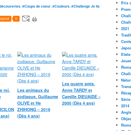
Prix 
 découvertes
,
#Coups de coeur
,
#Couleurs
,
#Challenge Je lis
Premi
Chall
epost
0
Chall
2021
Tradi
Conte
Japo
Etats
Jouer
Roma
Chall
Natur
Les quatre amis.
Tran
e roi.
Les animaux du
Anne TARDY et
Récap
e
zodiaque. Guillaume
Camille DIEUAIDE –
Série
OLIVE et He
2000 (Dès 4 ans)
2014
RCILON
ZHIHONG – 2019
Angle
 ans)
(Dès 4 ans)
Objec
Roma