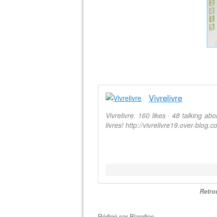
Vivrelivre
Vivrelivre. 160 likes · 48 talking a
livres! http://vivrelivre19.over-blog.c
Retro
Rédigé par
Blandine