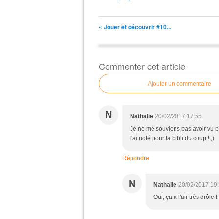
« Jouer et découvrir #10...
Commenter cet article
Ajouter un commentaire
N
Nathalie
20/02/2017 17:55
Je ne me souviens pas avoir vu pas
l'ai noté pour la bibli du coup ! ;)
Répondre
N
Nathalie
20/02/2017 19
Oui, ça a l'air très drôle !