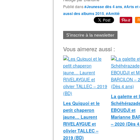
Publié dans
#Jeunesse dès 4 ans
,
#Arts et
aussi des albums 2015
,
#Amitié
R
S'inscrire à la newsletter
Vous aimerez aussi :
La galette et l
Les Quiquoi et le
Schéhérazad
petit chaperon
EBOUDJI et
jaune… Laurent
Marianne BA
RIVELAYGUE et
– 2020 (Dès 4
olivier TALLEC –
2019 (BD)