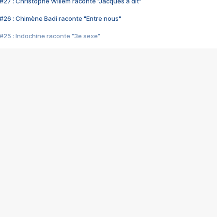
#27 : Christophe Willem raconte "Jacques a dit"
#26 : Chimène Badi raconte "Entre nous"
#25 : Indochine raconte "3e sexe"
#24 : Zaho raconte "C'est chelou"
#23 : Patrick Bruel raconte "Au café des délices"
#22 : Kyo raconte "Le chemin"
#21 : Nolwenn Leroy raconte "Cassé"
#20 : Patrick Hernandez raconte "Born to be alive"
#19 : Lorie raconte "Près de moi"
#18 : Michael Jones raconte "A nos actes manqués" (avec Jean-Jacque
#17 : Khaled raconte "Aïcha"
#16 : Corneille raconte "Parce qu'on vient de loin"
#15 : Indochine raconte "L'aventurier"