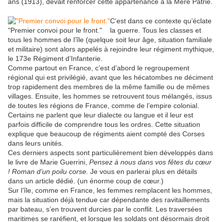
ans (1913), devait renforcer cette appartenance à la Mère Patrie.
C’est dans ce contexte qu’éclate
"Premier convoi pour le front."
la guerre. Tous les classes et
tous les hommes de l’île (quelque soit leur âge, situation familiale
et militaire) sont alors appelés à rejoindre leur régiment mythique,
le 173e Régiment d’Infanterie.
Comme partout en France, c’est d’abord le regroupement
régional qui est privilégié, avant que les hécatombes ne déciment
trop rapidement des membres de la même famille ou de mêmes
villages. Ensuite, les hommes se retrouvent tous mélangés, issus
de toutes les régions de France, comme de l’empire colonial.
Certains ne parlent que leur dialecte ou langue et il leur est
parfois difficile de comprendre tous les ordres. Cette situation
explique que beaucoup de régiments aient compté des Corses
dans leurs unités.
Ces derniers aspects sont particulièrement bien développés dans
le livre de Marie Guerrini,
Pensez à nous dans vos fêtes du cœur
! Roman d’un poilu corse.
Je vous en parlerai plus en détails
dans un article dédié. (un énorme coup de cœur.)
Sur l’île, comme en France, les femmes remplacent les hommes,
mais la situation déjà tendue car dépendante des ravitaillements
par bateau, s’en trouvent durcies par le conflit. Les traversées
maritimes se raréfient, et lorsque les soldats ont désormais droit