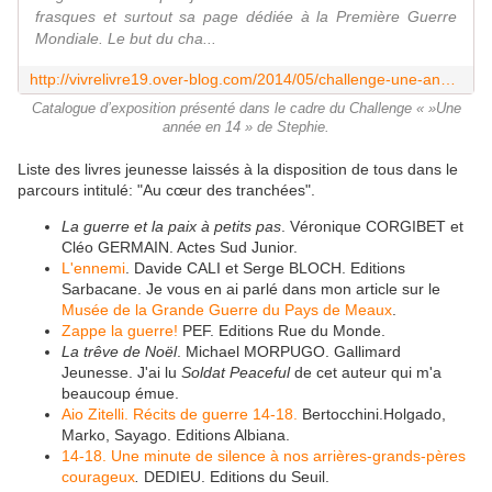
frasques et surtout sa page dédiée à la Première Guerre
Mondiale. Le but du cha...
http://vivrelivre19.over-blog.com/2014/05/challenge-une-annee-en-14-de-stephie.html
Catalogue d’exposition présenté dans le cadre du Challenge « »Une
année en 14 » de Stephie.
Liste des livres jeunesse laissés à la disposition de tous dans le
parcours intitulé: "Au cœur des tranchées".
La guerre et la paix à petits pas
. Véronique CORGIBET et
Cléo GERMAIN. Actes Sud Junior.
L'ennemi
. Davide CALI et Serge BLOCH. Editions
Sarbacane. Je vous en ai parlé dans mon article sur le
Musée de la Grande Guerre du Pays de Meaux
.
Zappe la guerre!
PEF. Editions Rue du Monde.
La trêve de Noël
. Michael MORPUGO. Gallimard
Jeunesse. J'ai lu
Soldat Peaceful
de cet auteur qui m'a
beaucoup émue.
Aio Zitelli. Récits de guerre 14-18.
Bertocchini.Holgado,
Marko, Sayago. Editions Albiana.
14-18. Une minute de silence à nos arrières-grands-pères
courageux
.
DEDIEU. Editions du Seuil.