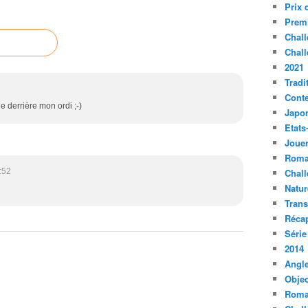
Prix 
Premi
Chall
Chall
2021
Tradi
Conte
e derrière mon ordi ;-)
Japo
Etats
Jouer
Roma
:52
Chall
Natur
Tran
Récap
Série
2014
Angle
Objec
Roma