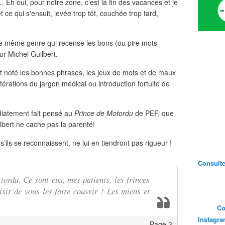
 Eh oui, pour notre zone, c’est la fin des vacances et je
 ce qui s'ensuit, levée trop tôt, couchée trop tard,
 le même genre qui recense les bons (ou pire mots
ur Michel Guilbert.
nt noté les bonnes phrases, les jeux de mots et de maux
térations du jargon médical ou introduction fortuite de
diatement fait pensé au
Prince de Motordu
de PEF, que
ilbert ne cache pas la parenté!
s’ils se reconnaissent, ne lui en tiendront pas rigueur !
Consultez
tordu. Ce sont eux, mes patients, les frinces
sir de vous les faire couvrir ! Les miens et
Co
Instagr
Page 3