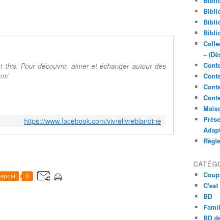
Bibli
Bibli
Bibli
Bibli
Colle
– (Dè
Conte
out this. Pour découvrir, aimer et échanger autour des
om/
Conte
Conte
Conte
Maiso
Prése
https://www.facebook.com/vivrelivreblandine
Adap
Règl
CATÉG
Coup
epost
0
C'est
BD
Famil
BD de