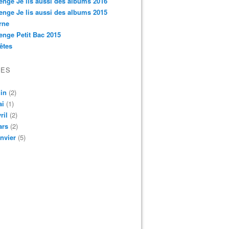
enge Je lis aussi des albums 2016
enge Je lis aussi des albums 2015
rne
enge Petit Bac 2015
êtes
VES
in
(2)
ai
(1)
ril
(2)
ars
(2)
nvier
(5)