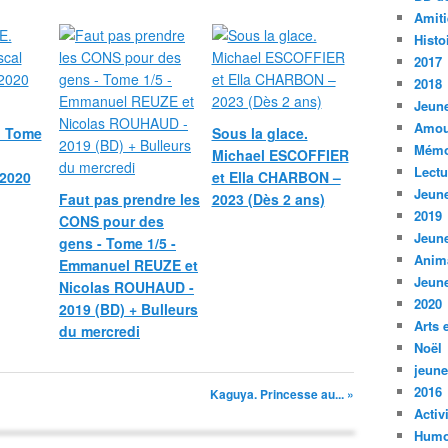
Amiti
Histo
2017
2018
Jeune
Amou
 Tome
Sous la glace.
Mémo
Michael ESCOFFIER
Lect
2020
et Ella CHARBON –
Jeune
Faut pas prendre les
2023 (Dès 2 ans)
2019
CONS pour des
Jeune
gens - Tome 1/5 -
Anim
Emmanuel REUZE et
Jeune
Nicolas ROUHAUD -
2020
2019 (BD) + Bulleurs
Arts 
du mercredi
Noël
jeune
2016
Kaguya. Princesse au... »
Activ
Humo