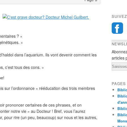
SUIVEZ
entaires ? »
énétiques. »
NEWSL
Abonnez
 d’haldol dans l’aquarium. Ils vont devenir comment les
articles 
Email
s, c’est tous des cons. »
pe!
PAGES
mis sur l’ordonnance « rééducation des trois membres
Bibli
Bibli
d'an
voir prononcer certaines de ces phrases, et on
Bibli
ter notre vie » au Docteur ! Bref, vous l’aurez
Bibli
ur, pour rire (un peu, beaucoup) sur nous et les autres,
Monst