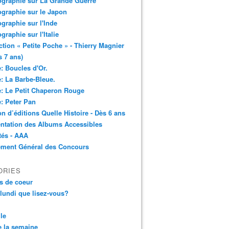
ographie sur La Grande Guerre
ographie sur le Japon
ographie sur l'Inde
ographie sur l'Italie
ction « Petite Poche » - Thierry Magnier
s 7 ans)
: Boucles d'Or.
: La Barbe-Bleue.
: Le Petit Chaperon Rouge
: Peter Pan
n d’éditions Quelle Histoire - Dès 6 ans
ntation des Albums Accessibles
tés - AAA
ement Général des Concours
ORIES
s de coeur
 lundi que lisez-vous?
le
 la semaine