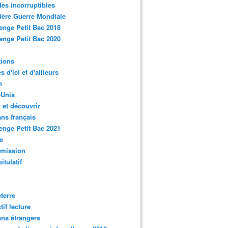
des incorruptibles
ère Guerre Mondiale
enge Petit Bac 2018
enge Petit Bac 2020
tions
s d'ici et d'ailleurs
n
-Unis
 et découvrir
ns français
enge Petit Bac 2021
e
smission
itulatif
terre
tif lecture
ns étrangers