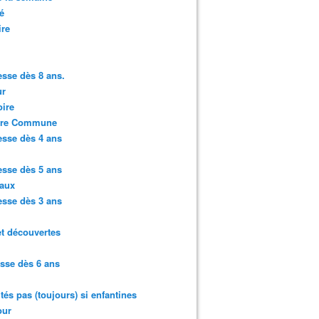
é
ire
sse dès 8 ans.
r
ire
ure Commune
sse dès 4 ans
sse dès 5 ans
aux
sse dès 3 ans
et découvertes
sse dès 6 ans
ités pas (toujours) si enfantines
ur